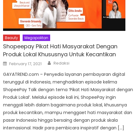
Beauty
Megapolitan
Shopeepay Pikat Hati Masyarakat Dengan
Produk Lokal Khususnya Untuk Kecantikan
Author
Posted
Redaksi
February 17, 2021
on
GAYATREND.com – Penyedia layanan pembayaran digital
terunggul di Indonesia, menghadirkan episode kelima
ShopeePay Talk dengan tema ‘Pikat Hati Masyarakat dengan
Produk Lokal’. Melalui episode kali ini, ShopeePay ingin
menggali lebih dalam bagaimana produk lokal, khususnya
produk kecantikan, mampu menggaet hati masyarakat dan
pasar Indonesia hingga bersaing dengan produk skala
internasional. Hadir para pembicara inspiratif dengan […]