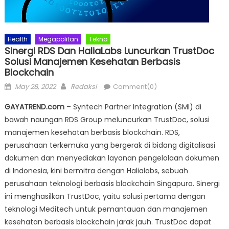
Health
Megapolitan
Tekno
Sinergi RDS Dan HaliaLabs Luncurkan TrustDoc
Solusi Manajemen Kesehatan Berbasis
Blockchain
Posted
Author
May 28, 2022
Redaksi
Comment(0)
on
GAYATREND.com
– Syntech Partner Integration (SMI) di
bawah naungan RDS Group meluncurkan TrustDoc, solusi
manajemen kesehatan berbasis blockchain. RDS,
perusahaan terkemuka yang bergerak di bidang digitalisasi
dokumen dan menyediakan layanan pengelolaan dokumen
di Indonesia, kini bermitra dengan Halialabs, sebuah
perusahaan teknologi berbasis blockchain Singapura. Sinergi
ini menghasilkan TrustDoc, yaitu solusi pertama dengan
teknologi Meditech untuk pemantauan dan manajemen
kesehatan berbasis blockchain jarak jauh. TrustDoc dapat