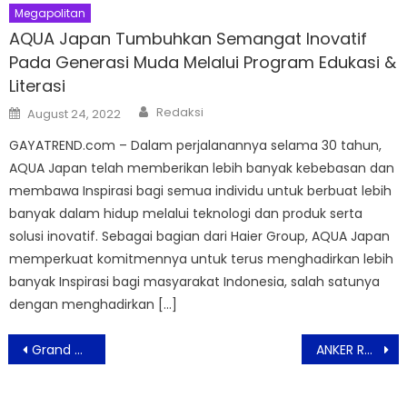
Megapolitan
AQUA Japan Tumbuhkan Semangat Inovatif
Pada Generasi Muda Melalui Program Edukasi &
Literasi
Author
Posted
Redaksi
August 24, 2022
on
GAYATREND.com – Dalam perjalanannya selama 30 tahun,
AQUA Japan telah memberikan lebih banyak kebebasan dan
membawa Inspirasi bagi semua individu untuk berbuat lebih
banyak dalam hidup melalui teknologi dan produk serta
solusi inovatif. Sebagai bagian dari Haier Group, AQUA Japan
memperkuat komitmennya untuk terus menghadirkan lebih
banyak Inspirasi bagi masyarakat Indonesia, salah satunya
dengan menghadirkan […]
Post
Grand Dafam Ancol Jakarta Apresiasi Media dan Influence Gelar Acara ‘A Night to Remember’
ANKER Raih Penghargaan Nobel Prize di Ajang Elektronik CES 2022
navigation