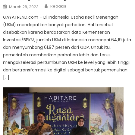
Author
Posted
Redaksi
March 28, 2023
on
GAYATREND.com – Di Indonesia, Usaha Kecil Menengah
(UKM) mendapatkan banyak perhatian. Hal tersebut
disebabkan karena berdasarkan data Kementerian
Investasi/BPKM, jumlah UKM di Indonesia mencapai 64,19 juta
dan menyumbang 61,97 persen dari GDP. Untuk itu,
pemerintah memberikan perhatian lebih dan terus
mengakselerasi pertumbuhan UKM ke level yang lebih tinggi
dan bertransformasi ke digital sebagai bentuk pemenuhan
[…]