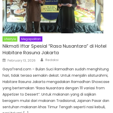
Lifestyle
Megapolitan
Nikmati Iftar Spesial “Rasa Nusantara” di Hotel
Habitare Rasuna Jakarta
Author
Posted
Redaksi
February 13, 2026
on
GayaTrend.com – Bulan Suci Ramadhan sudah menghitung
hari, tidak terasa semakin dekat. Untuk menjalin silaturahmi,
Habitare Rasuna Jakarta mengadakan Ramadhan Showcase
yang bertemakan “Rasa Nusantara dengan 111 variasi from
Appetizer to Dessert”. Untuk makanan yang di sajikan
beragam mulai dari makanan Tradisional, Jajanan Pasar dan
sentuhan makanan khas Timur Tengah seperti nasi kebuli,