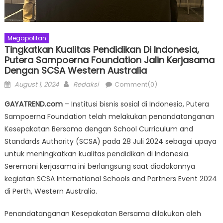
Megapolitan
Tingkatkan Kualitas Pendidikan Di Indonesia,
Putera Sampoerna Foundation Jalin Kerjasama
Dengan SCSA Western Australia
Posted
Author
August 1, 2024
Redaksi
Comment(0)
on
GAYATREND.com
– Institusi bisnis sosial di Indonesia, Putera
Sampoerna Foundation telah melakukan penandatanganan
Kesepakatan Bersama dengan School Curriculum and
Standards Authority (SCSA) pada 28 Juli 2024 sebagai upaya
untuk meningkatkan kualitas pendidikan di Indonesia.
Seremoni kerjasama ini berlangsung saat diadakannya
kegiatan SCSA International Schools and Partners Event 2024
di Perth, Western Australia.
Penandatanganan Kesepakatan Bersama dilakukan oleh