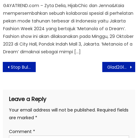
GAYATREND.com – Zyta Delia, HijabChic dan Jenna&Kaia
mempersembahkan sebuah kolaborasi spesial di perhelatan
pekan mode tahunan terbesar di Indonesia yaitu Jakarta
Fashion Week 2024 yang bertajuk ‘Metanola of a Dream’.
Fashion show ini akan dilaksanakan pada Minggu, 29 Oktober
2023 di City Hall, Pondok Indah Mall 3, Jakarta. ‘Metanoia of a
Dream’ dimaknai sebagai mimpi […]
Post
Stop Bullying! Muscle First Speak Up Tentang Hujatan terhadap BA-nya
Glad2Glow Luncurkan Perfect Cover Cushion dengan Kandungan Skincare yang Cocok untuk Kulit Indonesia
navigation
Leave a Reply
Your email address will not be published.
Required fields
are marked
*
Comment
*