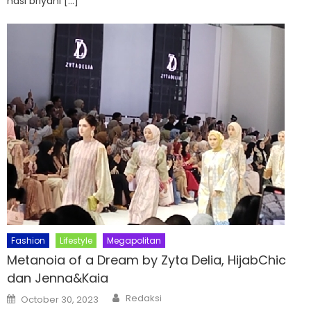
nasi briyani […]
Fashion
Lifestyle
Megapolitan
Metanoia of a Dream by Zyta Delia, HijabChic
dan Jenna&Kaia
Author
Posted
Redaksi
October 30, 2023
on