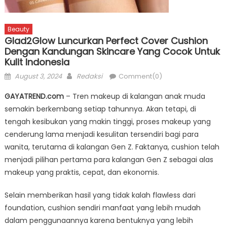
Beauty
Glad2Glow Luncurkan Perfect Cover Cushion
Dengan Kandungan Skincare Yang Cocok Untuk
Kulit Indonesia
Posted
Author
August 3, 2024
Redaksi
Comment(0)
on
GAYATREND.com
– Tren makeup di kalangan anak muda
semakin berkembang setiap tahunnya. Akan tetapi, di
tengah kesibukan yang makin tinggi, proses makeup yang
cenderung lama menjadi kesulitan tersendiri bagi para
wanita, terutama di kalangan Gen Z. Faktanya, cushion telah
menjadi pilihan pertama para kalangan Gen Z sebagai alas
makeup yang praktis, cepat, dan ekonomis.
Selain memberikan hasil yang tidak kalah flawless dari
foundation, cushion sendiri manfaat yang lebih mudah
dalam penggunaannya karena bentuknya yang lebih