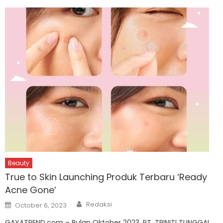
Beauty
True to Skin Launching Produk Terbaru ‘Ready
Acne Gone’
Author
Posted
Redaksi
October 6, 2023
on
GAYATREND.com – Bulan Oktober 2023, PT. TRINITI TUNGGAL