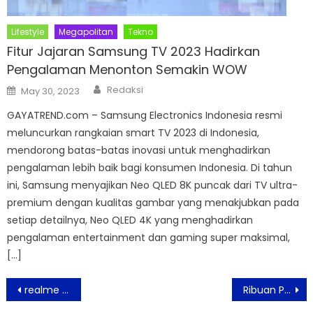
Lifestyle
Megapolitan
Tekno
Fitur Jajaran Samsung TV 2023 Hadirkan
Pengalaman Menonton Semakin WOW
Author
Posted
Redaksi
May 30, 2023
on
GAYATREND.com – Samsung Electronics Indonesia resmi
meluncurkan rangkaian smart TV 2023 di Indonesia,
mendorong batas-batas inovasi untuk menghadirkan
pengalaman lebih baik bagi konsumen Indonesia. Di tahun
ini, Samsung menyajikan Neo QLED 8K puncak dari TV ultra-
premium dengan kualitas gambar yang menakjubkan pada
setiap detailnya, Neo QLED 4K yang menghadirkan
pengalaman entertainment dan gaming super maksimal,
[…]
Post
realme GT NEO 3 Hadir Dengan Teknologi Pengisian Daya Tercepat di Dunia
Ribuan Petani Bahagia, Gema Perhutanan Sosial Pastikan Berdiri dan Bersatu Di Belakang Presiden Jokowi
navigation