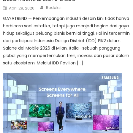
Author
Posted
Redaksi
April 29, 2026
on
GAYATREND — Perkembangan industri desain kini tidak hanya
berbicara soal estetika, tetapi juga menjadi bagian dari gaya
hidup sekaligus peluang bisnis bernilai tinggi. Hal ini tercermin
dari partisipasi Indonesia Design District (IDD) PIK2 dalam
Salone del Mobile 2026 di Milan, Italia—sebuah panggung
global yang mempertemukan tren, inovasi, dan pasar dalam
satu ekosistem. Melalui IDD Pavilion […]