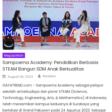
Megapolitan
Sampoerna Academy: Pendidikan Berbasis
STEAM Bangun SDM Anak Berkualitas
Author
Posted
Redaksi
August 26, 2023
on
GAYATREND.com – Sampoerna Academy sebagai pelopor
sekolah antarbudaya dan pionir STEAM (Science,
Technology, Engineering, Arts, & Mathematics) di Indonesia,
telah meresmikan kampus keduanya di Surabaya yang
berlokasi di Grand Pakuwon pada 24 Agustus 2023. Sebagai