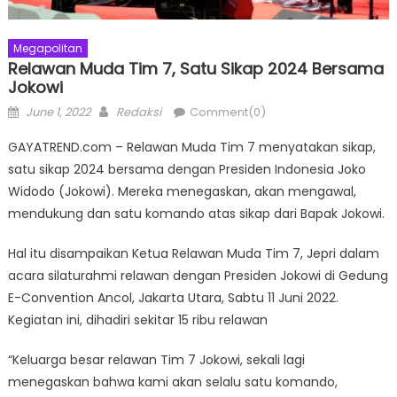
Megapolitan
Relawan Muda Tim 7, Satu Sikap 2024 Bersama
Jokowi
Posted
Author
June 1, 2022
Redaksi
Comment(0)
on
GAYATREND.com – Relawan Muda Tim 7 menyatakan sikap,
satu sikap 2024 bersama dengan Presiden Indonesia Joko
Widodo (Jokowi). Mereka menegaskan, akan mengawal,
mendukung dan satu komando atas sikap dari Bapak Jokowi.
Hal itu disampaikan Ketua Relawan Muda Tim 7, Jepri dalam
acara silaturahmi relawan dengan Presiden Jokowi di Gedung
E-Convention Ancol, Jakarta Utara, Sabtu 11 Juni 2022.
Kegiatan ini, dihadiri sekitar 15 ribu relawan
“Keluarga besar relawan Tim 7 Jokowi, sekali lagi
menegaskan bahwa kami akan selalu satu komando,