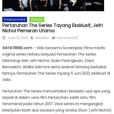
Entertainment
Lifestyle
Pertaruhan The Series Tayang Eksklusif, Jefri
Nichol Pemeran Utama
Posted
Author
June 10, 2022
Redaksi
Comment(0)
on
GAYATREND.com
– Vidio bersama Screenplay Films merilis
original series terbaru berjudul Pertaruhan The Series.
Dibintangi oleh Jefri Nichol, Giulio Parengkuan, Clara
Bernadeth, Widika Sidmore serta sederet bintang berbakat
lainnya, Pertaruhan The Series tayang 11 Juni 2022 eksklusif di
Vidio.
Pertaruhan The Series menceritakan keadaan usai apa yang
terjadi di dalam versi film Pertaruhan, salah satu film
fenomenal pada tahun 2017. Versi series ini mengangkat
kelanjutan kisah dua saudara yang tersisa, Elzon (Jefri Nichol)