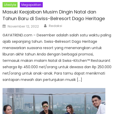
Lifestyle
Megapolitan
Masuki Keajaiban Musim Dingin Natal dan
Tahun Baru di Swiss-Belresort Dago Heritage
Author
Posted
Redaksi
November 12, 2022
on
GAYATREND.com – Desember adalah salah satu waktu paling
ajaib sepanjang tahun. Swiss-Belresort Dago Heritage
menawarkan suasana resort yang menenangkan untuk
liburan akhir tahun Anda dengan berbagai promosi,
termasuk makan malam Natal di Swiss-Kitchen™ Restaurant
seharga Rp 450.000 net/orang untuk dewasa dan Rp 250.000
net/orang untuk anak-anak. Para tamu dapat menikmati
santapan mewah dan pertunjukan musik […]