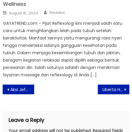
Wellness
Author
Posted
Redaksi
August 15, 2024
on
GAYATREND.com – Pijat Reflexologi kini menjadi salah satu
cara untuk menghilangkan lelah pada tubuh setelah
beraktivitas. Manfaat lainnya yaitu mengurangi rasa nyeri
hingga mendeteksi adanya gangguan kesehatan pada
tubuh. Dalam menjaga keseimbangan tubuh dan pikiran,
beragam kegiatan relaksasi dapat dipilih sebagai bentuk
perawatan diri. Salah satunya adalah dengan menikmati
layanan massage dan reflexology di Anda […]
Post
Aksi Jefri Nichol Dalam Vidio Original Terbaru “Pertaruhan The Series”
Liberta Hadir Dengan Konsep Lifestyle Hospitality
navigation
Leave a Reply
Your email address will not be published.
Required fields