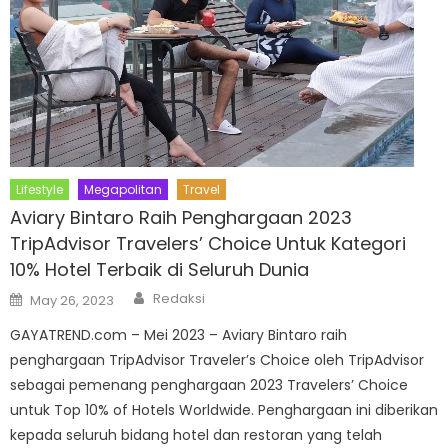
Lifestyle
Megapolitan
Travel
Aviary Bintaro Raih Penghargaan 2023
TripAdvisor Travelers’ Choice Untuk Kategori
10% Hotel Terbaik di Seluruh Dunia
Author
Posted
Redaksi
May 26, 2023
on
GAYATREND.com – Mei 2023 – Aviary Bintaro raih
penghargaan TripAdvisor Traveler’s Choice oleh TripAdvisor
sebagai pemenang penghargaan 2023 Travelers’ Choice
untuk Top 10% of Hotels Worldwide. Penghargaan ini diberikan
kepada seluruh bidang hotel dan restoran yang telah