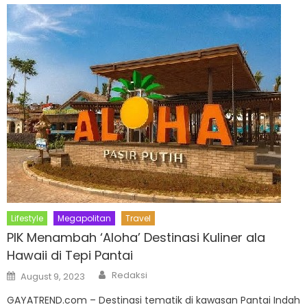
Lifestyle
Megapolitan
Travel
PIK Menambah ‘Aloha’ Destinasi Kuliner ala
Hawaii di Tepi Pantai
Author
Posted
Redaksi
August 9, 2023
on
GAYATREND.com – Destinasi tematik di kawasan Pantai Indah