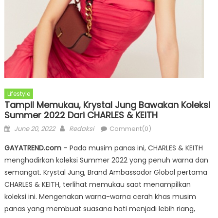
Lifestyle
Tampil Memukau, Krystal Jung Bawakan Koleksi
Summer 2022 Dari CHARLES & KEITH
Posted
Author
June 20, 2022
Redaksi
Comment(0)
on
GAYATREND.com
– Pada musim panas ini, CHARLES & KEITH
menghadirkan koleksi Summer 2022 yang penuh warna dan
semangat. Krystal Jung, Brand Ambassador Global pertama
CHARLES & KEITH, terlihat memukau saat menampilkan
koleksi ini. Mengenakan warna-warna cerah khas musim
panas yang membuat suasana hati menjadi lebih riang,