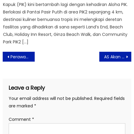
Kapuk (PIK) kini bertambah lagi dengan kehadiran Aloha PIK.
Berlokasi di Pantai Pasir Putih di area PIK2 sepanjang 4 km,
destinasi kuliner bernuansa tropis ini melengkapi deretan
fasilitas yang dihadirkan di sana seperti Land’s End, Beach
Club, Holiday Inn Resort, Ginza Beach Walk, dan Community
Park PIK2 […]
Post
Perawatan Kecantikan Kulit Praktis Jadi Trend Masa Kini
AS Akan Luncurkan Vaksin Covid-19 untuk Bayi
navigation
Leave a Reply
Your email address will not be published.
Required fields
are marked
*
Comment
*