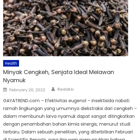
Health
Minyak Cengkeh, Senjata Ideal Melawan
Nyamuk
Author
Posted
Redaksi
February 20, 2022
on
GAYATREND.com – Efektivitas eugenol – insektisida nabati
ramah lingkungan yang umumnya diekstraksi dari cengkeh –
dalam membunuh larva nyamuk dapat sangat ditingkatkan
dengan penambahan bahan kimia sinergis, menurut studi
terbaru. Dalam sebuah penelitian, yang diterbitkan Februari
di Scientific Reports, para ilmuwan menunjukkan bahwa