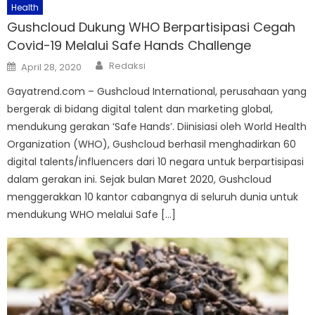
Health
Gushcloud Dukung WHO Berpartisipasi Cegah
Covid-19 Melalui Safe Hands Challenge
Author
Posted
Redaksi
April 28, 2020
on
Gayatrend.com – Gushcloud International, perusahaan yang
bergerak di bidang digital talent dan marketing global,
mendukung gerakan ‘Safe Hands’. Diinisiasi oleh World Health
Organization (WHO), Gushcloud berhasil menghadirkan 60
digital talents/influencers dari 10 negara untuk berpartisipasi
dalam gerakan ini. Sejak bulan Maret 2020, Gushcloud
menggerakkan 10 kantor cabangnya di seluruh dunia untuk
mendukung WHO melalui Safe […]