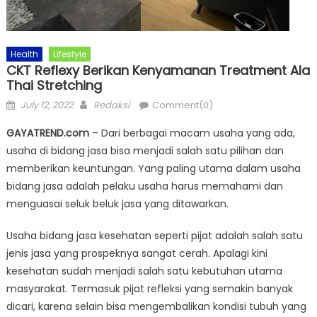
Health
Lifestyle
CKT Reflexy Berikan Kenyamanan Treatment Ala
Thai Stretching
Posted
Author
July 12, 2022
Redaksi
Comment(0)
on
GAYATREND.com
– Dari berbagai macam usaha yang ada,
usaha di bidang jasa bisa menjadi salah satu pilihan dan
memberikan keuntungan. Yang paling utama dalam usaha
bidang jasa adalah pelaku usaha harus memahami dan
menguasai seluk beluk jasa yang ditawarkan.
Usaha bidang jasa kesehatan seperti pijat adalah salah satu
jenis jasa yang prospeknya sangat cerah. Apalagi kini
kesehatan sudah menjadi salah satu kebutuhan utama
masyarakat. Termasuk pijat refleksi yang semakin banyak
dicari, karena selain bisa mengembalikan kondisi tubuh yang