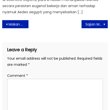
secara persisten eugenol bekerja dan aman terhadap
nyamuk Aedes aegypti yang menyebarkan […]
Post
Makan Daging Kambing Berlebihan Berbahaya Bagi Kesehatan
Sajian Menu Promosi di Swiss-Belhotel Mangga Besar Selama Bulan Juli – September
navigation
Leave a Reply
Your email address will not be published.
Required fields
are marked
*
Comment
*