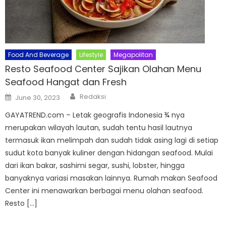
Food And Beverage
Lifestyle
Megapolitan
Resto Seafood Center Sajikan Olahan Menu
Seafood Hangat dan Fresh
Author
Posted
Redaksi
June 30, 2023
on
GAYATREND.com – Letak geografis Indonesia ¾ nya
merupakan wilayah lautan, sudah tentu hasil lautnya
termasuk ikan melimpah dan sudah tidak asing lagi di setiap
sudut kota banyak kuliner dengan hidangan seafood. Mulai
dari ikan bakar, sashimi segar, sushi, lobster, hingga
banyaknya variasi masakan lainnya. Rumah makan Seafood
Center ini menawarkan berbagai menu olahan seafood.
Resto […]