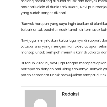
malang melintang di dunia musik dan banyak mend
nasional,Selain di dunia tarik suara , Novi pun men
yang sudah sangat dikenal.
“Banyak harapan yang saya ingin berikan di blantik
terbaik untuk pecinta musik tanah air termasuk kei
Novi juga menjelaskan kalau lagu nya di support dan 
Latuconsina yang mengirimkan video ucapan selamat 
mantap untuk berhijrah merintis karir di Jakarta d
Di tahun 2022 ini, Novi juga tengah mempersiapkan
bertepatan dengan hari ulang tahunnya. Banyak y
patah semangat untuk mewujudkan sampai di titik i
Redaksi