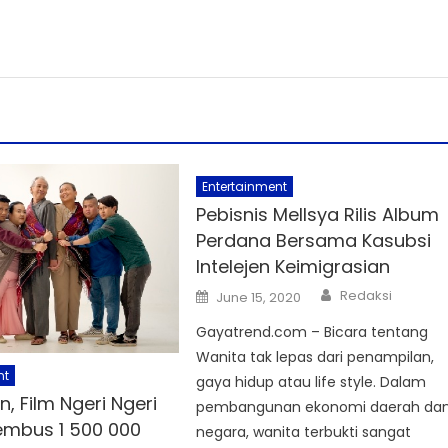
Entertainment
Pebisnis Mellsya Rilis Album
Perdana Bersama Kasubsi
Intelejen Keimigrasian
Author
Posted
Redaksi
June 15, 2020
on
Gayatrend.com – Bicara tentang
Wanita tak lepas dari penampilan,
nt
gaya hidup atau life style. Dalam
, Film Ngeri Ngeri
pembangunan ekonomi daerah da
mbus 1 500 000
negara, wanita terbukti sangat