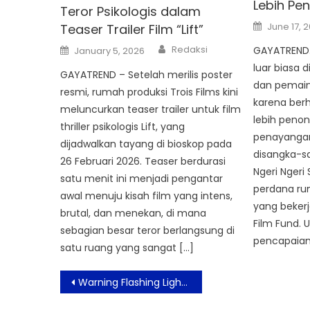
Lebih Pe
Teror Psikologis dalam
Posted
June 17, 
Teaser Trailer Film “Lift”
on
Author
Posted
Redaksi
GAYATREND.
January 5, 2026
on
luar biasa 
GAYATREND – Setelah merilis poster
dan pemain 
resmi, rumah produksi Trois Films kini
karena berh
meluncurkan teaser trailer untuk film
lebih peno
thriller psikologis Lift, yang
penayangan.
dijadwalkan tayang di bioskop pada
disangka-s
26 Februari 2026. Teaser berdurasi
Ngeri Ngeri
satu menit ini menjadi pengantar
perdana rum
awal menuju kisah film yang intens,
yang bekerj
brutal, dan menekan, di mana
Film Fund.
sebagian besar teror berlangsung di
pencapaian 
satu ruang yang sangat […]
Post
Warning Flashing Light Untuk Penderita Epilepsi dan Anak-anak Nonton Film Pengabdi Setan 2
navigation