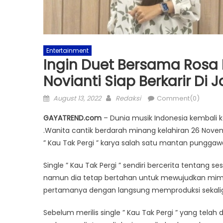
Entertainment
Ingin Duet Bersama Rosa 
Novianti Siap Berkarir Di 
Posted
Author
August 13, 2022
Redaksi
Comment(0)
on
GAYATREND.com
– Dunia musik Indonesia kembali k
.Wanita cantik berdarah minang kelahiran 26 Novem
” Kau Tak Pergi ” karya salah satu mantan punggaw
Single ” Kau Tak Pergi ” sendiri bercerita tentang 
namun dia tetap bertahan untuk mewujudkan mimp
pertamanya dengan langsung memproduksi sekaligu
Sebelum merilis single ” Kau Tak Pergi ” yang telah