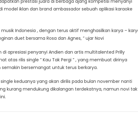
apatkan prestasi juara di berbaga ajang kompetisi menyanyi
jadi model iklan dan brand ambassador sebuah aplikasi karaoke
a musik Indonesia , dengan terus aktif menghasilkan karya – kary
nginan duet bersama Rosa dan Agnes, ” ujar Novi
di apresiasi penyanyi Andien dan artis multitalented Prilly
atas rilis single ” Kau Tak Pergi ” , yang membuat dirinya
an semakin bersemangat untuk terus berkarya.
 single keduanya yang akan dirilis pada bulan november nanti
ang kurang mendukung dikalangan terdekatnya, namun novi tak
ni.