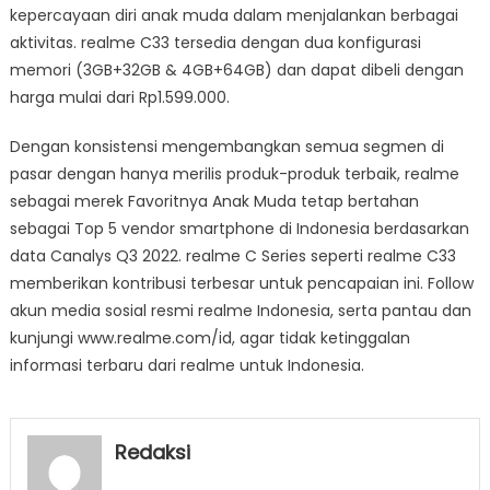
kepercayaan diri anak muda dalam menjalankan berbagai
aktivitas. realme C33 tersedia dengan dua konfigurasi
memori (3GB+32GB & 4GB+64GB) dan dapat dibeli dengan
harga mulai dari Rp1.599.000.
Dengan konsistensi mengembangkan semua segmen di
pasar dengan hanya merilis produk-produk terbaik, realme
sebagai merek Favoritnya Anak Muda tetap bertahan
sebagai Top 5 vendor smartphone di Indonesia berdasarkan
data Canalys Q3 2022. realme C Series seperti realme C33
memberikan kontribusi terbesar untuk pencapaian ini. Follow
akun media sosial resmi realme Indonesia, serta pantau dan
kunjungi www.realme.com/id, agar tidak ketinggalan
informasi terbaru dari realme untuk Indonesia.
Redaksi