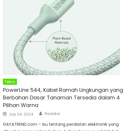
Tekno
PowerLine 544, Kabel Ramah Lingkungan yang
Berbahan Dasar Tanaman Tersedia dalam 4
Pilihan Warna
Author
Posted
Redaksi
July 24, 2024
on
GAYATREND.com – Isu tentang peralatan elektronik yang