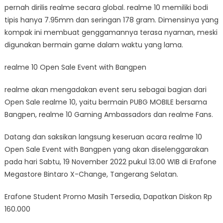
pernah dirilis realme secara global. realme 10 memiliki bodi
tipis hanya 7.95mm dan seringan 178 gram. Dimensinya yang
kompak ini membuat genggamannya terasa nyaman, meski
digunakan bermain game dalam waktu yang lama.
realme 10 Open Sale Event with Bangpen
realme akan mengadakan event seru sebagai bagian dari
Open Sale realme 10, yaitu bermain PUBG MOBILE bersama
Bangpen, realme 10 Gaming Ambassadors dan realme Fans.
Datang dan saksikan langsung keseruan acara realme 10
Open Sale Event with Bangpen yang akan diselenggarakan
pada hari Sabtu, 19 November 2022 pukul 13.00 WIB di Erafone
Megastore Bintaro X-Change, Tangerang Selatan.
Erafone Student Promo Masih Tersedia, Dapatkan Diskon Rp
160.000