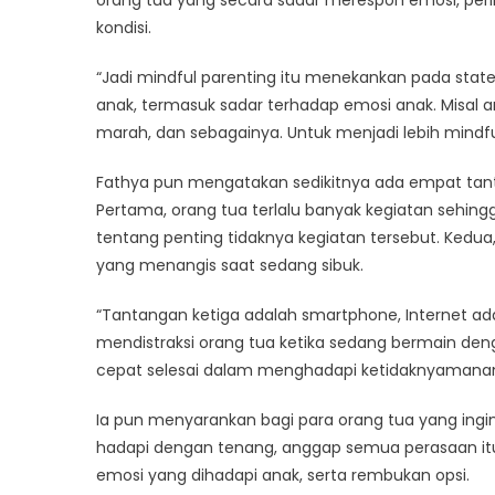
kondisi.
“Jadi mindful parenting itu menekankan pada state
anak, termasuk sadar terhadap emosi anak. Misal a
marah, dan sebagainya. Untuk menjadi lebih mindful,
Fathya pun mengatakan sedikitnya ada empat tant
Pertama, orang tua terlalu banyak kegiatan sehingg
tentang penting tidaknya kegiatan tersebut. Kedua
yang menangis saat sedang sibuk.
“Tantangan ketiga adalah smartphone, Internet ada 
mendistraksi orang tua ketika sedang bermain de
cepat selesai dalam menghadapi ketidaknyamanan
Ia pun menyarankan bagi para orang tua yang ingin 
hadapi dengan tenang, anggap semua perasaan itu 
emosi yang dihadapi anak, serta rembukan opsi.