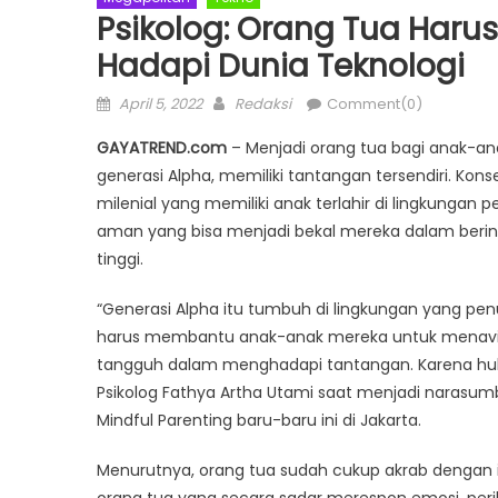
Psikolog: Orang Tua Haru
Hadapi Dunia Teknologi
Posted
Author
April 5, 2022
Redaksi
Comment(0)
on
GAYATREND.com
– Menjadi orang tua bagi anak-anak
generasi Alpha, memiliki tantangan tersendiri. Kon
milenial yang memiliki anak terlahir di lingkungan
aman yang bisa menjadi bekal mereka dalam berint
tinggi.
“Generasi Alpha itu tumbuh di lingkungan yang pe
harus membantu anak-anak mereka untuk menavig
tangguh dalam menghadapi tantangan. Karena hub
Psikolog Fathya Artha Utami saat menjadi narasu
Mindful Parenting baru-baru ini di Jakarta.
Menurutnya, orang tua sudah cukup akrab dengan ist
orang tua yang secara sadar merespon emosi, peri