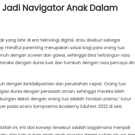
s Jadi Navigator Anak Dalam
 yang lahir di era teknologi digital, atau disebut sebagai
sep mindful parenting merupakan solusi bagi para orang tua
 penuh dengan screen dan gawai, sehingga bisa terbangun rasa
eraksi dengan dunia luar dan tumbuh dengan rasa percaya diri
nuh dengan ketidakpastian dan perubahan cepat. Orang tua
asi dunia dengan perasaan aman, sehingga mereka lebih
ungan dekat dengan orang tua adalah fondasi utama,” tutur
mber pada acara Sampoerna Academy EduFest 2022 di sesi
ilah ini. Inti dari konsep tersebut adalah bagaimana menjadi
laku dan kebutuhan anak-anak mereka dalam setiap situasi da