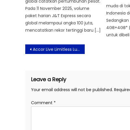
global catatkan pertumbuhan pesat.
muda di tok
Pada 11 November 2025, volume
Indonesia d
paket harian J&T Express secara
Sedangkan 
global melampaui angka 100 juta,
4GB+4GB* | 
mencatatkan rekor tertinggi baru […]
untuk dibeli
Post
Accor Live Limitless Luncurkan Penawaran Ramadan Wonderful Indonesia
navigation
Leave a Reply
Your email address will not be published.
Require
Comment
*