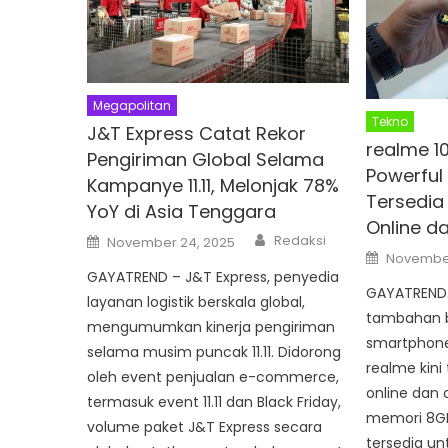
Megapolitan
Tekno
J&T Express Catat Rekor
realme 1
Pengiriman Global Selama
Powerful
Kampanye 11.11, Melonjak 78%
Tersedia
YoY di Asia Tenggara
Online da
Author
Posted
Redaksi
November 24, 2025
on
Posted
November
on
GAYATREND – J&T Express, penyedia
GAYATREND.
layanan logistik berskala global,
tambahan b
mengumumkan kinerja pengiriman
smartphone
selama musim puncak 11.11. Didorong
realme kini
oleh event penjualan e-commerce,
online dan o
termasuk event 11.11 dan Black Friday,
memori 8GB
volume paket J&T Express secara
tersedia un