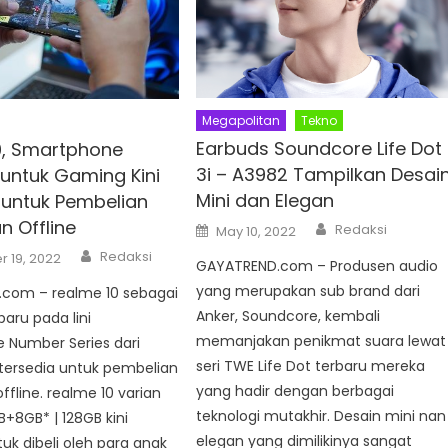
Megapolitan
Tekno
Earbuds Soundcore Life Dot
0, Smartphone
3i – A3982 Tampilkan Desai
 untuk Gaming Kini
Mini dan Elegan
 untuk Pembelian
n Offline
Author
Posted
Redaksi
May 10, 2022
on
Author
Redaksi
 19, 2022
GAYATREND.com – Produsen audio
yang merupakan sub brand dari
com – realme 10 sebagai
Anker, Soundcore, kembali
aru pada lini
memanjakan penikmat suara lewat
 Number Series dari
seri TWE Life Dot terbaru mereka
 tersedia untuk pembelian
yang hadir dengan berbagai
ffline. realme 10 varian
teknologi mutakhir. Desain mini nan
+8GB* | 128GB kini
elegan yang dimilikinya sangat
tuk dibeli oleh para anak