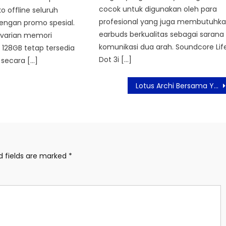
cocok untuk digunakan oleh para
o offline seluruh
profesional yang juga membutuhk
engan promo spesial.
earbuds berkualitas sebagai sarana
varian memori
komunikasi dua arah. Soundcore Lif
128GB tetap tersedia
Dot 3i […]
 secara […]
Lotus Archi Bersama Yayasan Pita Kuning Ajak Pembeli Berivestasi dan Berdonasi
d fields are marked
*