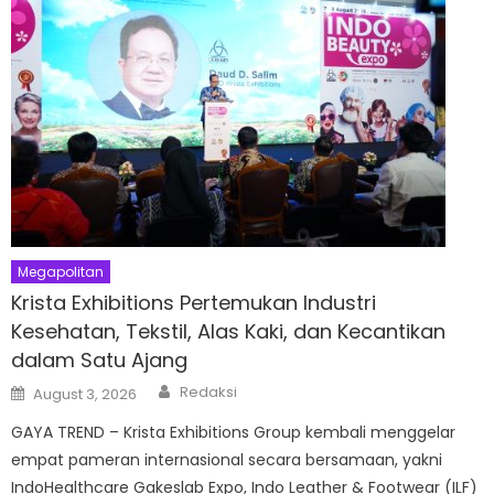
Megapolitan
Krista Exhibitions Pertemukan Industri
Kesehatan, Tekstil, Alas Kaki, dan Kecantikan
dalam Satu Ajang
Author
Posted
Redaksi
August 3, 2026
on
GAYA TREND – Krista Exhibitions Group kembali menggelar
empat pameran internasional secara bersamaan, yakni
IndoHealthcare Gakeslab Expo, Indo Leather & Footwear (ILF)