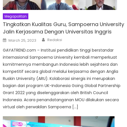
Megapolitan
Tingkatkan Kualitas Guru, Sampoerna University
Jalin Kerjasama Dengan Universitas Inggris
Author
Posted
Redaksi
March 25, 2023
on
GAYATREND.com – Institusi pendidikan tinggi berstandar
internasional Sampoerna University kembali memperkuat
komitmennya membangun Indonesia lebih sejahtera dan
kompetitif secara global melalui kerjasama dengan Anglia
Ruskin University (ARU). Kolaborasi sinergis ini merupakan
bagian dari program UK-Indonesia Going Global Partnership
Grant 2022 yang diselenggarakan oleh British Council
Indonesia. Acara penandatanganan MOU dilakukan secara
virtual oleh perwakilan Sampoerna […]