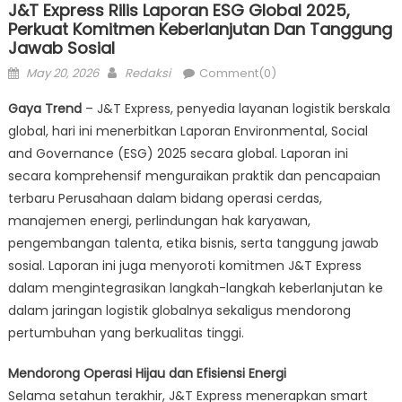
J&T Express Rilis Laporan ESG Global 2025,
Perkuat Komitmen Keberlanjutan Dan Tanggung
Jawab Sosial
Posted
Author
May 20, 2026
Redaksi
Comment(0)
on
Gaya Trend
– J&T Express, penyedia layanan logistik berskala
global, hari ini menerbitkan Laporan Environmental, Social
and Governance (ESG) 2025 secara global. Laporan ini
secara komprehensif menguraikan praktik dan pencapaian
terbaru Perusahaan dalam bidang operasi cerdas,
manajemen energi, perlindungan hak karyawan,
pengembangan talenta, etika bisnis, serta tanggung jawab
sosial. Laporan ini juga menyoroti komitmen J&T Express
dalam mengintegrasikan langkah-langkah keberlanjutan ke
dalam jaringan logistik globalnya sekaligus mendorong
pertumbuhan yang berkualitas tinggi.
Mendorong Operasi Hijau dan Efisiensi Energi
Selama setahun terakhir, J&T Express menerapkan smart