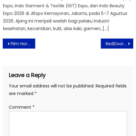
Expo, Indo Garment & Textile (IGT) Expo, dan Indo Beauty
Expo 2026 di JIExpo Kemayoran, Jakarta, pada 5–7 Agustus
2026. Ajang ini menjadi wadah bagi pelaku industri
kesehatan, kecantikan, kulit, alas kaki, garmen, […]
Post
Film Horor Psikologis Kamu Harus Mati Siap Teror Bioskop Indonesia Mulai 21 Mei 2026
RedDoorz Bekali Talenta Muda Indonesia dengan Keterampilan Digital Melalui Kuliah Praktisi
navigation
Leave a Reply
Your email address will not be published.
Required fields
are marked
*
Comment
*