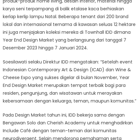
produk-produk home living, desain interior, material hingga
karya seni terpampang di balik etalase kaca berhiaskan
kerlap kerlip lampu Natal. Beberapa tenant dari 200 brand
lokal dan internasional ternama di kawasan seluas 12 hektare
ini juga menjajakan koleksi mereka di Townhall IDD dimana
Year End Design Market yang berlangsung dari tanggal 7
Desember 2023 hingga 7 Januari 2024.
Soesilawati selaku Direktur IDD mengatakan: “Setelah event
Indonesian Contemporary Art & Design (ICAD) dan Wine &
Cheese Expo yang sukses digelar di bulan November, Year
End Design Market merupakan tempat terbaik bagi para
residen, pengunjung, dan wisatawan untuk merayakan
kebersamaan dengan keluarga, teman, maupun komunitas.”
Pada Design Market tahun ini, IDD bekerja sama dengan
Bengawan Solo dan Cherish Academy untuk menghadirkan
Include Café dengan teman-teman dari komunitas
neurodivergent. Selain mendorong pemahaman serta