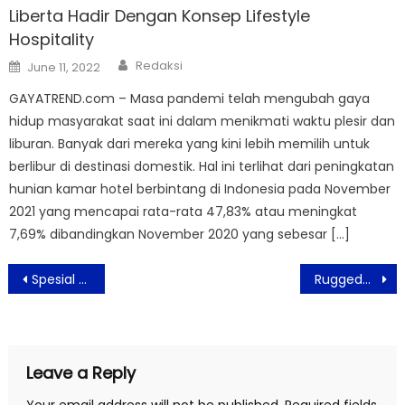
Liberta Hadir Dengan Konsep Lifestyle
Hospitality
Author
Posted
Redaksi
June 11, 2022
on
GAYATREND.com – Masa pandemi telah mengubah gaya
hidup masyarakat saat ini dalam menikmati waktu plesir dan
liburan. Banyak dari mereka yang kini lebih memilih untuk
berlibur di destinasi domestik. Hal ini terlihat dari peningkatan
hunian kamar hotel berbintang di Indonesia pada November
2021 yang mencapai rata-rata 47,83% atau meningkat
7,69% dibandingkan November 2020 yang sebesar […]
Post
Spesial Hari Ibu, Royal Safari Garden Gelar Kegiatan CSR Bertema Perempuan Berdaya, Keluarga Bahagia
Rugged_Company Brand Fashion Lokal Yang Peduli Lingkungan
navigation
Leave a Reply