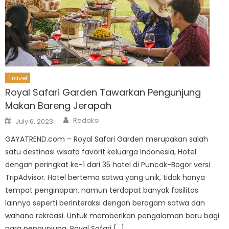
Travel
Royal Safari Garden Tawarkan Pengunjung
Makan Bareng Jerapah
Author
Posted
Redaksi
July 6, 2023
on
GAYATREND.com – Royal Safari Garden merupakan salah
satu destinasi wisata favorit keluarga Indonesia, Hotel
dengan peringkat ke-1 dari 35 hotel di Puncak-Bogor versi
TripAdvisor. Hotel bertema satwa yang unik, tidak hanya
tempat penginapan, namun terdapat banyak fasilitas
lainnya seperti berinteraksi dengan beragam satwa dan
wahana rekreasi. Untuk memberikan pengalaman baru bagi
para pengunjung, Royal Safari […]