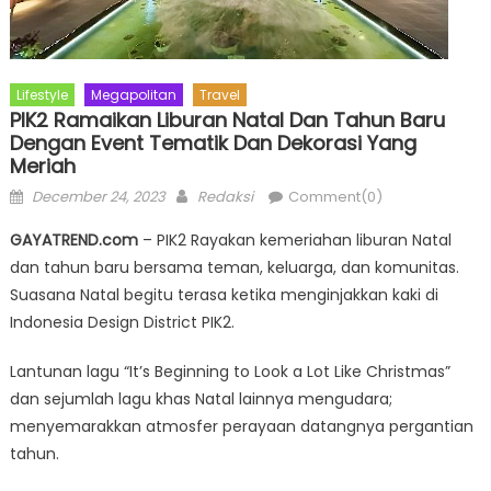
Lifestyle
Megapolitan
Travel
PIK2 Ramaikan Liburan Natal Dan Tahun Baru
Dengan Event Tematik Dan Dekorasi Yang
Meriah
Posted
Author
December 24, 2023
Redaksi
Comment(0)
on
GAYATREND.com
– PIK2 Rayakan kemeriahan liburan Natal
dan tahun baru bersama teman, keluarga, dan komunitas.
Suasana Natal begitu terasa ketika menginjakkan kaki di
Indonesia Design District PIK2.
Lantunan lagu “It’s Beginning to Look a Lot Like Christmas”
dan sejumlah lagu khas Natal lainnya mengudara;
menyemarakkan atmosfer perayaan datangnya pergantian
tahun.