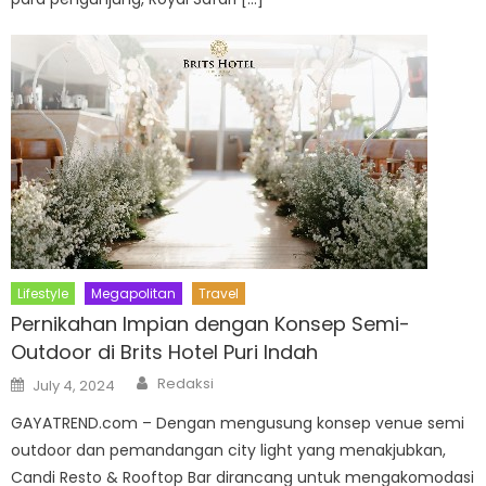
Lifestyle
Megapolitan
Travel
Pernikahan Impian dengan Konsep Semi-
Outdoor di Brits Hotel Puri Indah
Author
Posted
Redaksi
July 4, 2024
on
GAYATREND.com – Dengan mengusung konsep venue semi
outdoor dan pemandangan city light yang menakjubkan,
Candi Resto & Rooftop Bar dirancang untuk mengakomodasi