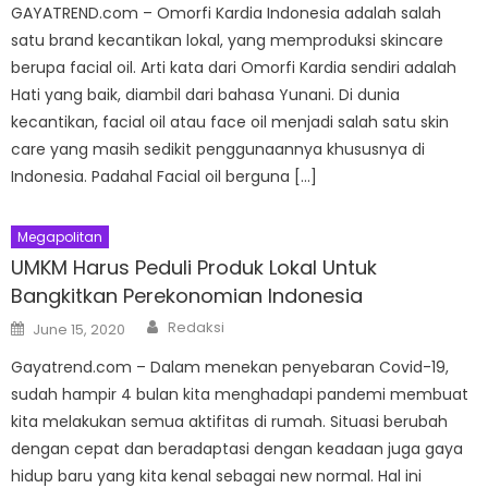
GAYATREND.com – Omorfi Kardia Indonesia adalah salah
satu brand kecantikan lokal, yang memproduksi skincare
berupa facial oil. Arti kata dari Omorfi Kardia sendiri adalah
Hati yang baik, diambil dari bahasa Yunani. Di dunia
kecantikan, facial oil atau face oil menjadi salah satu skin
care yang masih sedikit penggunaannya khususnya di
Indonesia. Padahal Facial oil berguna […]
Megapolitan
UMKM Harus Peduli Produk Lokal Untuk
Bangkitkan Perekonomian Indonesia
Author
Posted
Redaksi
June 15, 2020
on
Gayatrend.com – Dalam menekan penyebaran Covid-19,
sudah hampir 4 bulan kita menghadapi pandemi membuat
kita melakukan semua aktifitas di rumah. Situasi berubah
dengan cepat dan beradaptasi dengan keadaan juga gaya
hidup baru yang kita kenal sebagai new normal. Hal ini