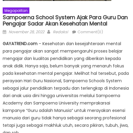
Megapolitan
Sampoerna School System Ajak Para Guru Dan
Pengajar Sadar Akan Kesehatan Mental
Posted
Author
November 28, 2022
Redaksi
Comment(0)
on
GAYATREND.com
– Kesehatan dan kesejahteraan mental
para pengajar akan sangat mempengaruhi proses belajar
mengajar dan kualitas pendidikan yang diberikan kepada
anak didik. Hanya saja, belum banyak yang menaruh fokus
pada kesehatan mental pengajar. Melihat hal tersebut, pada
perayaan Hari Guru Nasional, Sampoerna Schools System
sebagai jalur pendidikan terpadu dan terlengkap di Indonesia
dari anak usia dini hingga universitas melalui Sampoerna
Academy dan Sampoerna University memprakarsai
kampanye “Guru adalah Manusia” untuk merayakan esensi
manusia dari guru tidak hanya sebagai seorang profesional
tetapi juga sebagai makhluk utuh, secara pikiran, tubuh, jiwa,
dan roh.