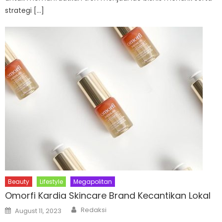
strategi […]
Beauty
Lifestyle
Megapolitan
Omorfi Kardia Skincare Brand Kecantikan Lokal
Author
Posted
Redaksi
August 11, 2023
on