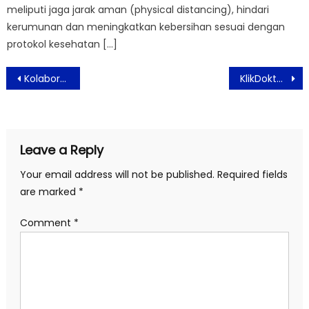
meliputi jaga jarak aman (physical distancing), hindari
kerumunan dan meningkatkan kebersihan sesuai dengan
protokol kesehatan […]
Post
Kolaborasi Sinergis Sampoerna University dan Bank Indonesia Institute Tingkatkan SDM di Bidang Kebanksentralan
KlikDokter Buat Campaign #JagaMamamu Menjelang Peringatan Hari Ibu
navigation
Leave a Reply
Your email address will not be published.
Required fields
are marked
*
Comment
*