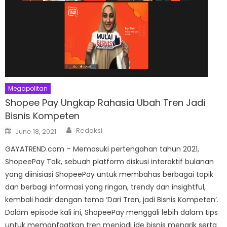
Megapolitan
Shopee Pay Ungkap Rahasia Ubah Tren Jadi
Bisnis Kompeten
Author
Posted
Redaksi
June 18, 2021
on
GAYATREND.com – Memasuki pertengahan tahun 2021,
ShopeePay Talk, sebuah platform diskusi interaktif bulanan
yang diinisiasi ShopeePay untuk membahas berbagai topik
dan berbagi informasi yang ringan, trendy dan insightful,
kembali hadir dengan tema ‘Dari Tren, jadi Bisnis Kompeten’.
Dalam episode kali ini, ShopeePay menggali lebih dalam tips
untuk memanfaatkan tren menjadi ide bisnis menarik serta