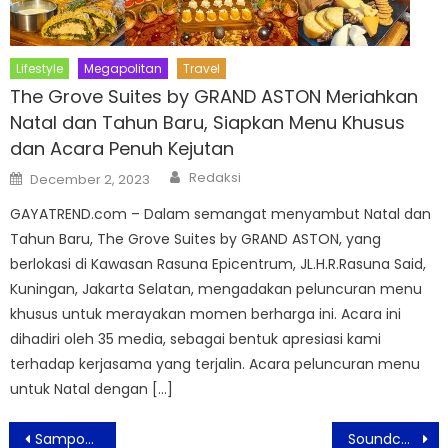
Lifestyle
Megapolitan
Travel
The Grove Suites by GRAND ASTON Meriahkan
Natal dan Tahun Baru, Siapkan Menu Khusus
dan Acara Penuh Kejutan
Author
Posted
Redaksi
December 2, 2023
on
GAYATREND.com – Dalam semangat menyambut Natal dan
Tahun Baru, The Grove Suites by GRAND ASTON, yang
berlokasi di Kawasan Rasuna Epicentrum, JL.H.R.Rasuna Said,
Kuningan, Jakarta Selatan, mengadakan peluncuran menu
khusus untuk merayakan momen berharga ini. Acara ini
dihadiri oleh 35 media, sebagai bentuk apresiasi kami
terhadap kerjasama yang terjalin. Acara peluncuran menu
untuk Natal dengan […]
Post
Sampoerna School System Ajak Para Guru dan Pengajar Sadar Akan Kesehatan Mental
Soundcore X10 Tampil Lebih Sporty dengan Bass yang Mantap serta Tahan Direndam