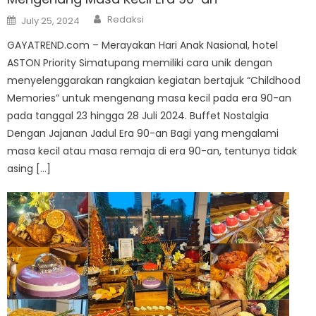
Author
Posted
Redaksi
July 25, 2024
on
GAYATREND.com – Merayakan Hari Anak Nasional, hotel
ASTON Priority Simatupang memiliki cara unik dengan
menyelenggarakan rangkaian kegiatan bertajuk “Childhood
Memories” untuk mengenang masa kecil pada era 90-an
pada tanggal 23 hingga 28 Juli 2024. Buffet Nostalgia
Dengan Jajanan Jadul Era 90-an Bagi yang mengalami
masa kecil atau masa remaja di era 90-an, tentunya tidak
asing […]