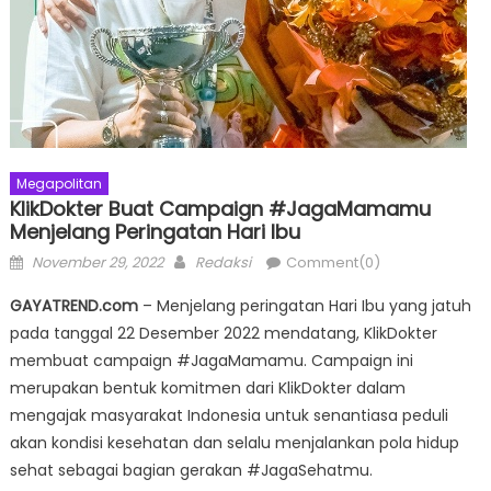
Megapolitan
KlikDokter Buat Campaign #JagaMamamu
Menjelang Peringatan Hari Ibu
Posted
Author
November 29, 2022
Redaksi
Comment(0)
on
GAYATREND.com
– Menjelang peringatan Hari Ibu yang jatuh
pada tanggal 22 Desember 2022 mendatang, KlikDokter
membuat campaign #JagaMamamu. Campaign ini
merupakan bentuk komitmen dari KlikDokter dalam
mengajak masyarakat Indonesia untuk senantiasa peduli
akan kondisi kesehatan dan selalu menjalankan pola hidup
sehat sebagai bagian gerakan #JagaSehatmu.