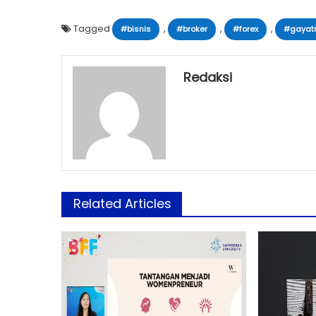
Tagged
,
,
,
#bisnis
#broker
#forex
#gayat
Redaksi
Related Articles