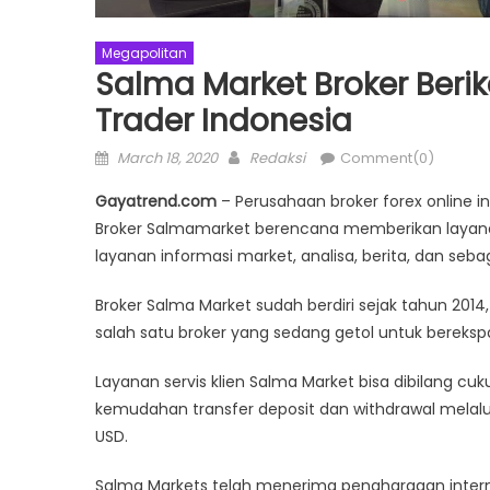
Megapolitan
Salma Market Broker Beri
Trader Indonesia
Posted
Author
March 18, 2020
Redaksi
Comment(0)
on
Gayatrend.com
– Perusahaan broker forex online 
Broker Salmamarket berencana memberikan layanan 
layanan informasi market, analisa, berita, dan seba
Broker Salma Market sudah berdiri sejak tahun 2014,
salah satu broker yang sedang getol untuk berekspa
Layanan servis klien Salma Market bisa dibilang c
kemudahan transfer deposit dan withdrawal melalui
USD.
Salma Markets telah menerima penghargaan interna