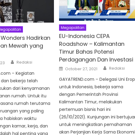
Megapolitan
egapolitan
EU-Indonesia CEPA
 Wonders Hadirkan
Roadshow – Kalimantan
an Mewah yang
Timur Bahas Potensi
Perdagangan Dan Investasi
Author
Redaksi
023
Author
Posted
Redaksi
October 27, 2021
on
com – Kegiatan
GAYATREND.com – Delegasi Uni Ero
s dan bekerja telah
untuk Indonesia, bekerja sama
akukan dari kenyamanan
dengan Pemerintah Provinsi
anan rumah. Untuk itu
Kalimantan Timur, melakukan
uasana rumah terutama
pertemuan bisnis hari ini
-ruangan yang paling
(26/10/2021). Kunjungan ini bertuju
a habiskan waktu
untuk meningkatkan pemahaman
angan kamar, kerja, dan
akan Perjanjian Kerja Sama Ekonomi
dalah hal penting yang