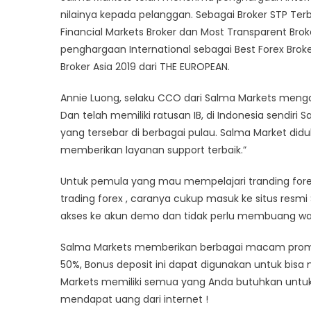
nilainya kepada pelanggan. Sebagai Broker STP Ter
Financial Markets Broker dan Most Transparent Br
penghargaan International sebagai Best Forex Broke
Broker Asia 2019 dari THE EUROPEAN.
Annie Luong, selaku CCO dari Salma Markets mengat
Dan telah memiliki ratusan IB, di Indonesia sendiri
yang tersebar di berbagai pulau. Salma Market did
memberikan layanan support terbaik.”
Untuk pemula yang mau mempelajari tranding forex
trading forex , caranya cukup masuk ke situs resm
akses ke akun demo dan tidak perlu membuang wak
Salma Markets memberikan berbagai macam promosi
50%, Bonus deposit ini dapat digunakan untuk bisa
Markets memiliki semua yang Anda butuhkan untuk 
mendapat uang dari internet !