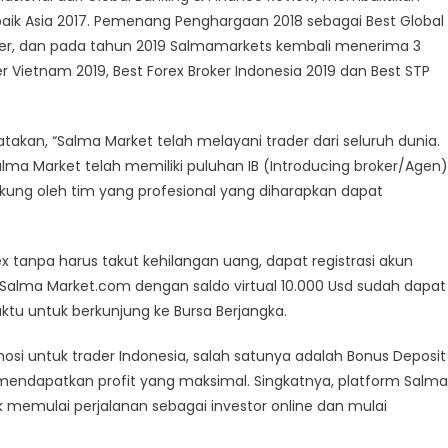
baik Asia 2017. Pemenang Penghargaan 2018 sebagai Best Global
oker, dan pada tahun 2019 Salmamarkets kembali menerima 3
r Vietnam 2019, Best Forex Broker Indonesia 2019 dan Best STP
akan, “Salma Market telah melayani trader dari seluruh dunia.
 Salma Market telah memiliki puluhan IB (Introducing broker/Agen)
ukung oleh tim yang profesional yang diharapkan dapat
 tanpa harus takut kehilangan uang, dapat registrasi akun
i Salma Market.com dengan saldo virtual 10.000 Usd sudah dapat
tu untuk berkunjung ke Bursa Berjangka.
 untuk trader Indonesia, salah satunya adalah Bonus Deposit
 mendapatkan profit yang maksimal. Singkatnya, platform Salma
memulai perjalanan sebagai investor online dan mulai