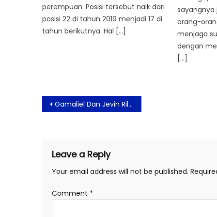
perempuan. Posisi tersebut naik dari
sayangnya j
posisi 22 di tahun 2019 menjadi 17 di
orang-orang
tahun berikutnya. Hal […]
menjaga su
dengan men
[…]
Post
Gamaliel Dan Jevin Rilis Ulang Video Lagu ‘Sephia’ di Film ‘Generasi 90-an: Melankolia’
navigation
Leave a Reply
Your email address will not be published.
Require
Comment
*