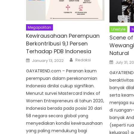
Megapolitan
Lifestyle
M
Kewirausahaan Perempuan
Scene of
Berkontribusi 9,1 Persen
Wewangi
Terhadap PDB Indonesia
Natural
Author
Posted
Redaksi
January 13, 2022
Posted
July 31, 2
on
on
GAYATREND.com – Peranan kaum
GAYATREND.
perempuan dalam perekonomian
beraktivita
Indonesia dinilai cukup signifikan.
banyak dil
Menurut survei Mastercard Index of
serta keam
Women Entrepreneurs di tahun 2020,
menjaga s
Indonesia berada pada posisi 20 dari
di ruangan
58 negara secara global yang
banyak And
menyediakan kondisi kewirausahaan
(seperti ru
yang paling mendukung bagi
keluarga) a