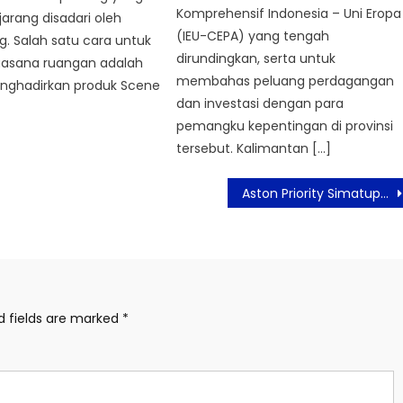
Komprehensif Indonesia – Uni Eropa
arang disadari oleh
(IEU-CEPA) yang tengah
. Salah satu cara untuk
dirundingkan, serta untuk
asana ruangan adalah
membahas peluang perdagangan
ghadirkan produk Scene
dan investasi dengan para
pemangku kepentingan di provinsi
tersebut. Kalimantan […]
Aston Priority Simatupang Dan WWF Kampanyekan Earth Hour Tampilkan Batik Glow In The Dark
d fields are marked
*