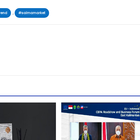
,
rend
#salmamarket