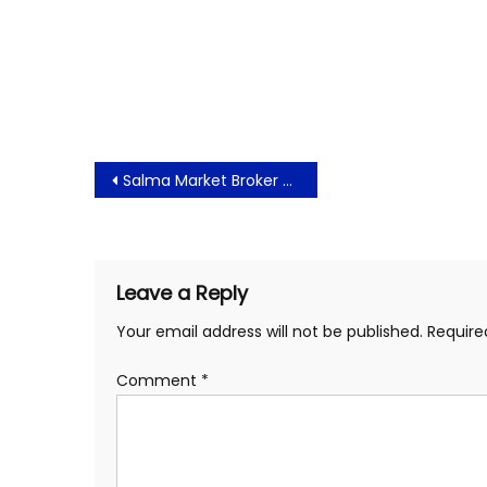
Post
Salma Market Broker Berikan Bonus Diskon 50 % Buat Trader Indonesia
navigation
Leave a Reply
Your email address will not be published.
Require
Comment
*