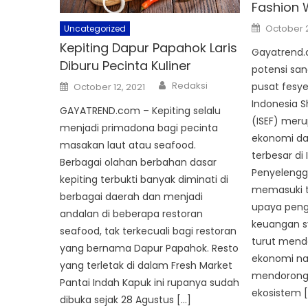
Fashion 
Posted
October 
Uncategorized
on
Kepiting Dapur Papahok Laris
Gayatrend.
Diburu Pecinta Kuliner
potensi san
Author
Posted
Redaksi
pusat fesye
October 12, 2021
on
Indonesia S
GAYATREND.com – Kepiting selalu
(ISEF) mer
menjadi primadona bagi pecinta
ekonomi da
masakan laut atau seafood.
terbesar di 
Berbagai olahan berbahan dasar
Penyelengga
kepiting terbukti banyak diminati di
memasuki ta
berbagai daerah dan menjadi
upaya pen
andalan di beberapa restoran
keuangan s
seafood, tak terkecuali bagi restoran
turut mend
yang bernama Dapur Papahok. Resto
ekonomi nas
yang terletak di dalam Fresh Market
mendorong
Pantai Indah Kapuk ini rupanya sudah
ekosistem [
dibuka sejak 28 Agustus […]