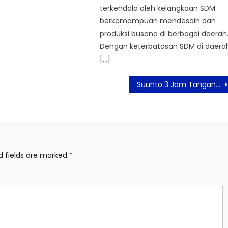
terkendala oleh kelangkaan SDM
berkemampuan mendesain dan
produksi busana di berbagai daerah
Dengan keterbatasan SDM di daera
[…]
Suunto 3 Jam Tangan Pintar Untuk Aktifitas Dan Olahragawan
d fields are marked
*