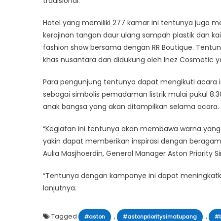
tradisional.
Hotel yang memiliki 277 kamar ini tentunya juga 
kerajinan tangan daur ulang sampah plastik dan ka
fashion show bersama dengan RR Boutique. Tentu
khas nusantara dan didukung oleh Inez Cosmetic 
Para pengunjung tentunya dapat mengikuti acara ini
sebagai simbolis pemadaman listrik mulai pukul 
anak bangsa yang akan ditampilkan selama acara.
“Kegiatan ini tentunya akan membawa warna yang 
yakin dapat memberikan inspirasi dengan beragam 
Aulia Masjhoerdin, General Manager Aston Priority
“Tentunya dengan kampanye ini dapat meningkatka
lanjutnya.
Tagged
,
,
#aston
#astonprioritysimatupang
#b