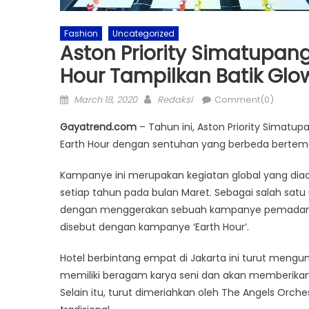
Fashion
Uncategorized
Aston Priority Simatupa
Hour Tampilkan Batik Glow
Posted
Author
March 18, 2020
Redaksi
Comment(0)
on
Gayatrend.com
– Tahun ini, Aston Priority Simat
Earth Hour dengan sentuhan yang berbeda bertemak
Kampanye ini merupakan kegiatan global yang diad
setiap tahun pada bulan Maret. Sebagai salah satu 
dengan menggerakan sebuah kampanye pemadaman l
disebut dengan kampanye ‘Earth Hour’.
Hotel berbintang empat di Jakarta ini turut mengu
memiliki beragam karya seni dan akan memberika
Selain itu, turut dimeriahkan oleh The Angels Orc