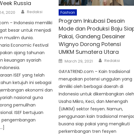
Week Russia
Author
Redaksi
24, 2020
Fashion
Program Inkubasi Desain
com – Indonesia memiliki
Mode dan Produksi Baju Sia
gat besar untuk menjadi
Pakai, Gandeng Desainer
n muslim dunia.
Wignyo Dorong Potensi
haria Economic Festival
UMKM Sumatera Utara
upakan ajang tahunan
Author
Posted
n keuangan syariah
Redaksi
March 29, 2021
on
Indonesia.
GAYATREND.com – Kain tradisional
raan ISEF yang telah
merupakan potensi unggulan yang
hun ketujuh ini sebagai
dimiliki oleh berbagai daerah di
gembangan ekonomi dan
Indonesia untuk dikembangkan ole
yariah nasional guna
Usaha Mikro, Keci, dan Menengah
orong pemulihan
(UMKM) sektor fesyen. Namun,
ional. ISEF bertujuan
penggunaan kain tradisional menjad
 pengembangan
busana siap pakai yang mengikuti
…]
perkembangan tren fesyen