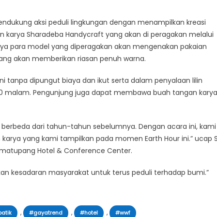
mendukung aksi peduli lingkungan dengan menampilkan kreasi
in karya Sharadeba Handycraft yang akan di peragakan melalui
nya para model yang diperagakan akan mengenakan pakaian
yang akan memberikan riasan penuh warna.
 tanpa dipungut biaya dan ikut serta dalam penyalaan lilin
8.30 malam. Pengunjung juga dapat membawa buah tangan kary
berbeda dari tahun-tahun sebelumnya. Dengan acara ini, kami
karya yang kami tampilkan pada momen Earth Hour ini.” ucap S
 Simatupang Hotel & Conference Center.
n kesadaran masyarakat untuk terus peduli terhadap bumi.”
,
,
,
atik
#gayatrend
#hotel
#wwf