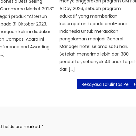
menyelenggarakan program GM Fo
ndonesia Best Selling
A Day 2026, sebuah program
E-Commerce Market 2023’’
edukatif yang memberikan
gori produk ’’Aftersun
kesempatan kepada anak-anak
 pada 31 Oktober 2023.
Indonesia untuk merasakan
argaan kali ini diadakan
pengalaman menjadi General
an Compas. Acara ini
Manager hotel selama satu hari.
onference and Awarding
Setelah menerima lebih dari 380
[…]
pendaftar, sebanyak 43 anak terpili
dari […]
Rekayasa Lalulintas Perayaan Malam Tahun Baru 2023 di Jakarta
d fields are marked
*