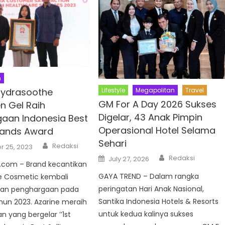
n
Lifestyle
Megapolitan
Travel
Hydrasoothe
GM For A Day 2026 Sukses
n Gel Raih
Digelar, 43 Anak Pimpin
aan Indonesia Best
Operasional Hotel Selama
Brands Award
Sehari
Author
Redaksi
 25, 2023
Author
Posted
Redaksi
July 27, 2026
on
com – Brand kecantikan
GAYA TREND – Dalam rangka
ne Cosmetic kembali
peringatan Hari Anak Nasional,
an penghargaan pada
Santika Indonesia Hotels & Resorts
hun 2023. Azarine meraih
untuk kedua kalinya sukses
 yang bergelar ’’1st