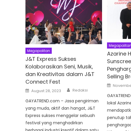
Megapolita
Megapolitan
Azarine 
J&T Express Sukses
Sunscree
Kolaborasikan Seni, Musik,
Pengharg
dan Kreativitas dalam J&T
Selling 
Connect Fest
Posted
November
on
Author
Posted
Redaksi
August 28, 2023
on
GAYATREND.
GAYATREND.com – Jasa pengiriman
lokal Azari
yang muda, aktif dan hangat, J&T
mendapatk
Express sukses menggelar sebuah
penutup ta
festival yang menghadirkan
penghargaan
berbagai industri kreatif dalam satu