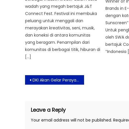
Winner of I
wadah yang megah bertajuk J&T
Brands in 
Connect Fest. Festival ini membuka
dengan kate
peluang untuk menggali dan
Sunscreen’’
merayakan kreativitas, seni, musik,
Untuk pengh
dan koneksi di antara komunitas
oleh SWA d
yang beragam. Penampilan dari
bertajuk C
komunitas di berbagai titik, hiburan di
’’Indonesia 
[…]
Post
DKI Akan Gelar Perayaan Malam Tahun Baru 2023
navigation
Leave a Reply
Your email address will not be published.
Require