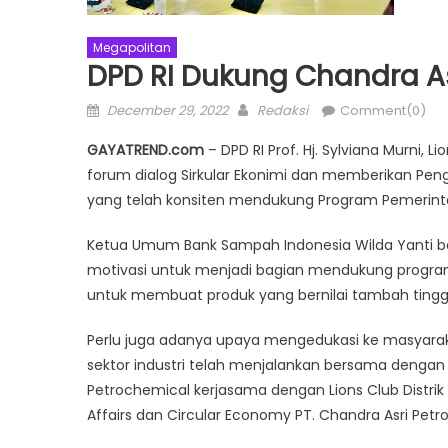
Megapolitan
DPD RI Dukung Chandra As
Posted
Author
December 29, 2022
Redaksi
Comment(0)
on
GAYATREND.com
– DPD RI Prof. Hj. Sylviana Murni, L
forum dialog Sirkular Ekonimi dan memberikan Pen
yang telah konsiten mendukung Program Pemerint
Ketua Umum Bank Sampah Indonesia Wilda Yanti b
motivasi untuk menjadi bagian mendukung progra
untuk membuat produk yang bernilai tambah ti
Perlu juga adanya upaya mengedukasi ke masyara
sektor industri telah menjalankan bersama dengan 
Petrochemical kerjasama dengan Lions Club Distrik 
Affairs dan Circular Economy PT. Chandra Asri Petro