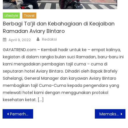
Lifestyle
Travel
Berbagi Ta’jil dan Kebahagiaan di Keajaiban
Ramadan Aviary Bintaro
Author
Posted
Redaksi
April 9, 2022
on
GAYATREND.com – Kembali hadir untuk ke – empat kalinya,
kegiatan di dalam rangka bulan suci Ramadan, baru-baru ini
kami mengadakan pembagian tajil cuma – cuma di
seputaran hotel Aviary Bintaro. Dihadiri oleh Bapak Brafely
Sahelangi, General Manager dan karyawan Aviary Bintaro
membagikan tajil Cuma-Cuma kepada pengendara yang
melewati hotel kami dengan menggunakan protokol
kesehatan ketat. […]
Post
Pemerhati Anak: Bermain Lato-lato Perlu Dampingan Orang Tua
Memaksimalkan Potensi Besar TikTok untuk Meningkatkan Pendapatan
navigation