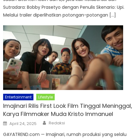
Sutradara: Bobby Prasetyo dengan Penulis Skenario: Upi.
Melalui trailer diperlihatkan potongan-potongan […]
Entertainment
Lifestyle
Imajinari Rilis First Look Film Tinggal Meninggal,
Karya Filmmaker Muda Kristo Immanuel
Author
Posted
Redaksi
April 24, 2025
on
GAYATREND.com — Imajinari, rumah produksi yang selalu