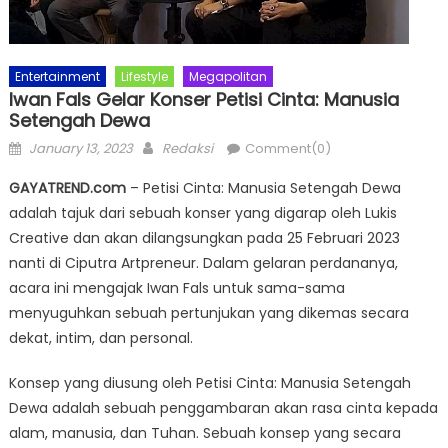
Entertainment
Lifestyle
Megapolitan
Iwan Fals Gelar Konser Petisi Cinta: Manusia
Setengah Dewa
Posted
Author
January 13, 2023
Redaksi
Comment(0)
on
GAYATREND.com
– Petisi Cinta: Manusia Setengah Dewa
adalah tajuk dari sebuah konser yang digarap oleh Lukis
Creative dan akan dilangsungkan pada 25 Februari 2023
nanti di Ciputra Artpreneur. Dalam gelaran perdananya,
acara ini mengajak Iwan Fals untuk sama-sama
menyuguhkan sebuah pertunjukan yang dikemas secara
dekat, intim, dan personal.
Konsep yang diusung oleh Petisi Cinta: Manusia Setengah
Dewa adalah sebuah penggambaran akan rasa cinta kepada
alam, manusia, dan Tuhan. Sebuah konsep yang secara