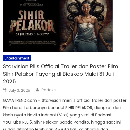
Entertainment
Starvision Rilis Official Trailer dan Poster Film
Sihir Pelakor Tayang di Bioskop Mulai 31 Juli
2025
Author
Posted
Redaksi
July 3, 2025
on
GAYATREND.com – Starvision merilis official trailer dan poster
Film horor terbarunya berjudul SIHIR PELAKOR, diangkat dari
kisah nyata Novita Indriani (Vita) yang viral di Podcast
YouTube RJL 5, Sihir Pelakor: Sabdo Pandito, hingga saat ini
sudah ditonton lebih dari 3,5 juta kali. Kolaborasi dari