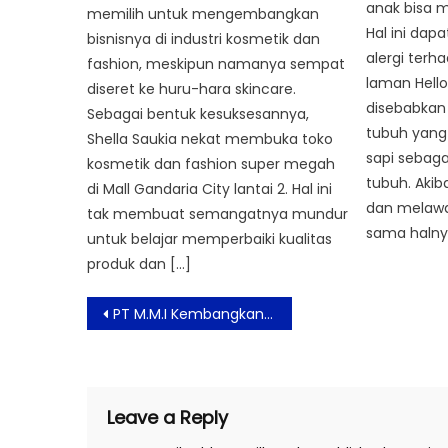
anak bisa 
memilih untuk mengembangkan
Hal ini dapa
bisnisnya di industri kosmetik dan
alergi terha
fashion, meskipun namanya sempat
laman Hello
diseret ke huru-hara skincare.
disebabkan 
Sebagai bentuk kesuksesannya,
tubuh yang
Shella Saukia nekat membuka toko
sapi sebaga
kosmetik dan fashion super megah
tubuh. Aki
di Mall Gandaria City lantai 2. Hal ini
dan melawa
tak membuat semangatnya mundur
sama halnya
untuk belajar memperbaiki kualitas
produk dan […]
Post
PT M.M.I Kembangkan Area Bisnis Hair Care Brand Headspa 7 Asal Korea Selatan
navigation
Leave a Reply