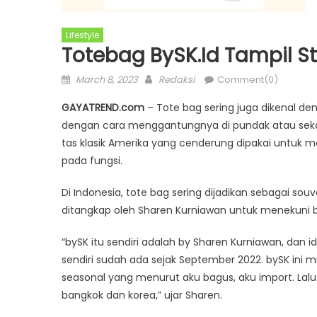
Lifestyle
Totebag BySK.id Tampil S
Posted
Author
March 8, 2023
Redaksi
Comment(0)
on
GAYATREND.com
– Tote bag sering juga dikenal de
dengan cara menggantungnya di pundak atau sekada
tas klasik Amerika yang cenderung dipakai untuk 
pada fungsi.
Di Indonesia, tote bag sering dijadikan sebagai sou
ditangkap oleh Sharen Kurniawan untuk menekuni bi
“bySK itu sendiri adalah by Sharen Kurniawan, dan id
sendiri sudah ada sejak September 2022. bySK ini m
seasonal yang menurut aku bagus, aku import. Lalu aw
bangkok dan korea,” ujar Sharen.