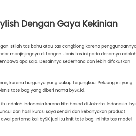
tylish Dengan Gaya Kekinian
ngan istilah tas bahu atau tas cangklong karena penggunaanny
r menjinjingnya di tangan. Jenis tas ini pada dasarnya adala
membawa apa saja. Desainnya sederhana dan lebih difokuskan
venir, karena harganya yang cukup terjangkau. Peluang ini yang
snis tote bag yang diberi nama bySK.id.
 itu adalah Indonesia karena kita based di Jakarta, Indonesia. by
uncul dari hasil kurasi saya sendiri dan kebanyakan product
al pertama kali bySK jual itu knit tote bag. ini hits tas model