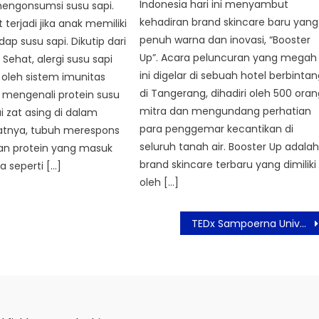
Indonesia hari ini menyambut
mengonsumsi susu sapi.
kehadiran brand skincare baru yang
t terjadi jika anak memiliki
penuh warna dan inovasi, “Booster
dap susu sapi. Dikutip dari
Up”. Acara peluncuran yang megah
 Sehat, alergi susu sapi
ini digelar di sebuah hotel berbinta
oleh sistem imunitas
di Tangerang, dihadiri oleh 500 ora
 mengenali protein susu
mitra dan mengundang perhatian
i zat asing di dalam
para penggemar kecantikan di
batnya, tubuh merespons
seluruh tanah air. Booster Up adala
n protein yang masuk
brand skincare terbaru yang dimiliki
 seperti […]
oleh […]
TEDx Sampoerna University Sukses Digelar, Gen Z Bersiap Jadi Navigator Masa Depan