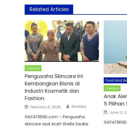
Related Articles
Lifestyle
Pengusaha Skincare Ini
Food And B
Kembangkan Bisnis di
Lifestyle
Industri Kosmetik dan
Anak Aler
Fashion
5 Pilihan
Author
Posted
Redaksi
February 5, 2025
on
Posted
June 12, 
on
GAYATREND.com – Pengusaha
GAYATREND
skincare asal Aceh Shella Saukia