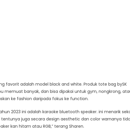
ling favorit adalah model black and white. Produk tote bag bySK
memuat banyak, dan bisa dipakai untuk gym, nongkrong, ata
kan ke fashion daripada fokus ke function.
ahun 2023 ini adalah karaoke bluetooth speaker. ini menarik seka
, tentunya juga secara design aesthetic dan color warnanya tid
ker kan hitam atau RGB,” terang Sharen.