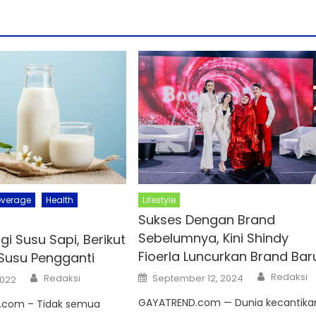
everage
Health
Lifestyle
Sukses Dengan Brand
Sebelumnya, Kini Shindy
gi Susu Sapi, Berikut
Fioerla Luncurkan Brand Bar
 Susu Pengganti
Author
Author
Posted
Redaksi
Redaksi
September 12, 2024
2022
on
GAYATREND.com — Dunia kecantika
.com – Tidak semua