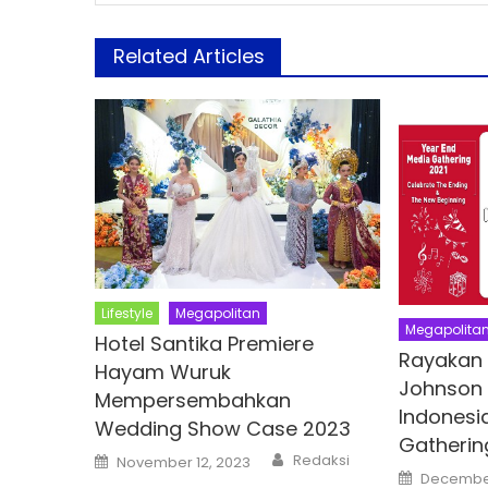
Related Articles
Lifestyle
Megapolitan
Megapolita
Hotel Santika Premiere
Rayakan 
Hayam Wuruk
Johnson
Mempersembahkan
Indonesi
Wedding Show Case 2023
Gatherin
Author
Posted
Redaksi
November 12, 2023
on
Posted
December
on