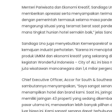
Menteri Pariwisata dan Ekonomi Kreatif, Sandiaga
memberikan apresiasi serta menyampaikan terima k
dengan pemerintah termasuk selama masa pandem
mengarungi situasi yang teramat berat saat pandem
mana tingkat hunian hotel semakin baik,” jelas San
Sandiaga Uno juga menyebutkan Kemenparekraf se
kemajuan industri perhotelan. “Karena ini mencipt
produk UMKM dan ekonomi kreatif yang sekarang dit
kegiatan Wonderful Indonesia – City of ALL ini bi
juta wisatawan mancanegara dan 1,4 miliar pergera
Chief Executive Officer, Accor for South & Southea
sambutannya menyampaikan, “Saya sangat senang b
menampilkan hotel dan brand kami. Saat ini, jaringan
memiliki jaringan 43 properti yang sedang dikem
pasar utama ini, menawarkan lebih banyak pilihan 
luar biasa ini. Kami sangat senang dapat terhub