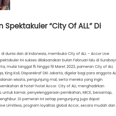
Spektakuler “City Of ALL” Di
di dunia dan di Indonesia, membuka City of ALL – Accor Live
ektakuler ini sukses dilaksanakan bulan Februari lalu di Surabay
rta, mulai tanggal 15 hingga 19 Maret 2023, pameran City of ALL
 King Koil, Disparekraf DKI Jakarta, digelar bagi para anggota A
perjalanan wisata, pengunjung mal, serta mereka yang ingin
rnikahan di hotel-hotel Accor. City of ALL menghadirkan
% untuk kamar, penyelenggaraan pernikahan, MICE, bersantap,
nghibur. Di pameran ini setiap pengunjung juga dapat
ive Limitless, program loyalitas global Accor, secara mudah dan