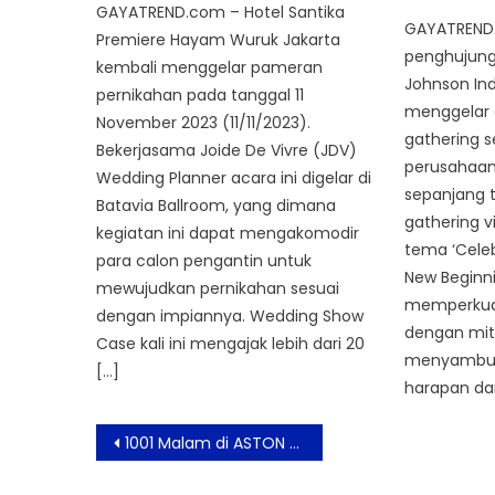
GAYATREND.com – Hotel Santika
GAYATREND
Premiere Hayam Wuruk Jakarta
penghujung
kembali menggelar pameran
Johnson In
pernikahan pada tanggal 11
menggelar 
November 2023 (11/11/2023).
gathering s
Bekerjasama Joide De Vivre (JDV)
perusahaan
Wedding Planner acara ini digelar di
sepanjang t
Batavia Ballroom, yang dimana
gathering 
kegiatan ini dapat mengakomodir
tema ‘Celeb
para calon pengantin untuk
New Beginni
mewujudkan pernikahan sesuai
memperkua
dengan impiannya. Wedding Show
dengan mit
Case kali ini mengajak lebih dari 20
menyambut
[…]
harapan da
Post
1001 Malam di ASTON Priority Simatupang
navigation