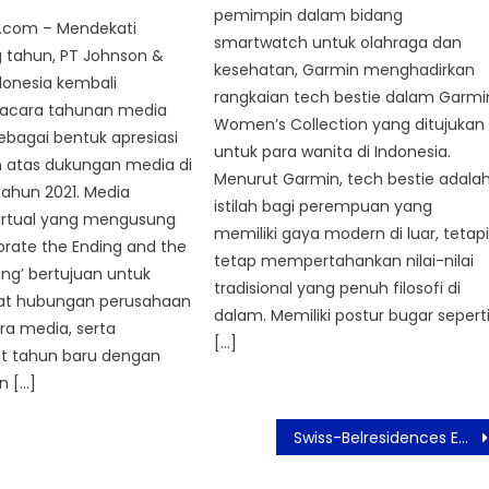
pemimpin dalam bidang
.com – Mendekati
smartwatch untuk olahraga dan
 tahun, PT Johnson &
kesehatan, Garmin menghadirkan
donesia kembali
rangkaian tech bestie dalam Garmi
acara tahunan media
Women’s Collection yang ditujukan
ebagai bentuk apresiasi
untuk para wanita di Indonesia.
 atas dukungan media di
Menurut Garmin, tech bestie adala
ahun 2021. Media
istilah bagi perempuan yang
virtual yang mengusung
memiliki gaya modern di luar, tetap
rate the Ending and the
tetap mempertahankan nilai-nilai
ng’ bertujuan untuk
tradisional yang penuh filosofi di
t hubungan perusahaan
dalam. Memiliki postur bugar sepert
ra media, serta
[…]
 tahun baru dengan
n […]
Swiss-Belresidences Epicentrum Menawarkan Early Bird Paket Buka Puasa yang Lezat