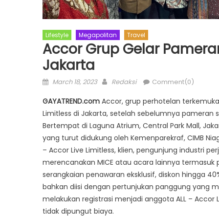
Lifestyle
Megapolitan
Travel
Accor Grup Gelar Pameran 
Jakarta
Posted
Author
March 18, 2023
Redaksi
Comment(0)
on
GAYATREND.com
Accor, grup perhotelan terkemuka 
Limitless di Jakarta, setelah sebelumnya pameran sp
Bertempat di Laguna Atrium, Central Park Mall, Jaka
yang turut didukung oleh Kemenparekraf, CIMB Niaga,
– Accor Live Limitless, klien, pengunjung industri 
merencanakan MICE atau acara lainnya termasuk pe
serangkaian penawaran eksklusif, diskon hingga 40
bahkan diisi dengan pertunjukan panggung yang me
melakukan registrasi menjadi anggota ALL – Accor L
tidak dipungut biaya.