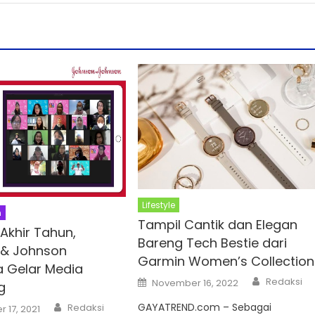
Lifestyle
n
Tampil Cantik dan Elegan
Akhir Tahun,
Bareng Tech Bestie dari
 & Johnson
Garmin Women’s Collection
a Gelar Media
Author
Posted
Redaksi
November 16, 2022
g
on
Author
GAYATREND.com – Sebagai
Redaksi
 17, 2021