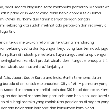
 Uno, hadir secara langsung serta membuka pameran. Menparekr
asih pada grup Accor yang telah berkolaborasi sejak lama
i Covid-19. “Kami dua tahun bergandengan tangan
i, sekarang kita sudah melihat ada perbaikan dan recovery di
diaga Uno.
ndiri terus melakukan reformasi terutama mendorong
akan peluang usaha dan lapangan kerja yang luas termasuk juga
ampilkan di industri perhotelan. Saya sangat berharap dengan
sa meningkatkan kembali produk wisata demi target mencapai 7,4
kan wisatawan nusantara,” lanjutnya.
st Asia, Japan, South Korea and India, Garth Simmons, dalam
erada di sini untuk meluncurkan City of ALL – pameran yang
 Accor di Indonesia memiliki lebih dari 130 hotel dan resor. Kam
bangkan dan kami menantikan pertumbuhan berkelanjutan kami d
dan nilai bagi mereka yang melakukan perjalanan di negara yan
ung dengan pelanggan korporat dan konsumen kami yang