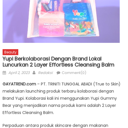
Beauty
Yupi Berkolaborasi Dengan Brand Lokal
Luncurkan 2 Layer Effortless Cleansing Balm
Posted
Author
April 2, 2023
Redaksi
Comment(0)
on
GAYATREND.com
– PT. TRINITI TUNGGAL ABADI (True to Skin)
melakukan launching produk terbaru kolaborasi dengan
Brand Yupi. Kolaborasi kali ini menggunakan Yupi Gummy
Bear yang menjadikan nama produk kami adalah 2 Layer
Effortless Cleansing Balm.
Perpaduan antara produk skincare dengan makanan