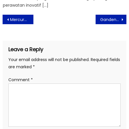
perawatan inovatif […]
Post
Mercure Jakarta Simatupang Merayakan Ramadan dengan Hidangan Nusantara di Graffiti & Tucano’s
Gandeng Tokopedia Soundcore Luncurkan TWS A20i seharga 100 ribuan dengan Fitur Maksimal
navigation
Leave a Reply
Your email address will not be published.
Required fields
are marked
*
Comment
*