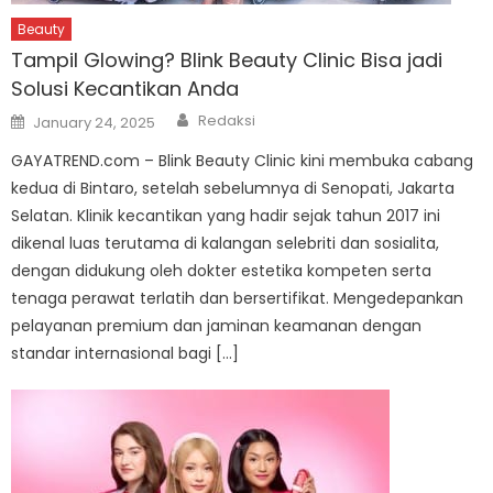
Beauty
Tampil Glowing? Blink Beauty Clinic Bisa jadi
Solusi Kecantikan Anda
Author
Posted
Redaksi
January 24, 2025
on
GAYATREND.com – Blink Beauty Clinic kini membuka cabang
kedua di Bintaro, setelah sebelumnya di Senopati, Jakarta
Selatan. Klinik kecantikan yang hadir sejak tahun 2017 ini
dikenal luas terutama di kalangan selebriti dan sosialita,
dengan didukung oleh dokter estetika kompeten serta
tenaga perawat terlatih dan bersertifikat. Mengedepankan
pelayanan premium dan jaminan keamanan dengan
standar internasional bagi […]