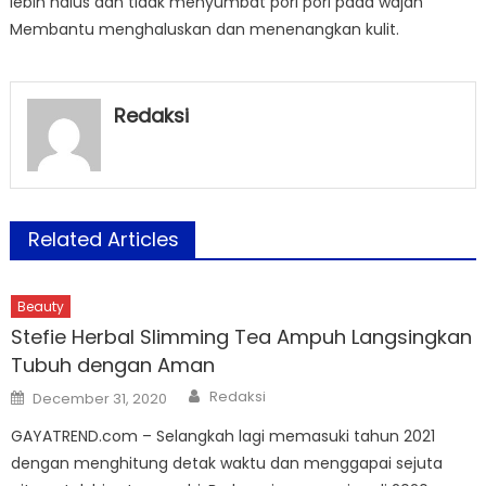
lebih halus dan tidak menyumbat pori pori pada wajah
Membantu menghaluskan dan menenangkan kulit.
Redaksi
Related Articles
Beauty
Stefie Herbal Slimming Tea Ampuh Langsingkan
Tubuh dengan Aman
Author
Posted
Redaksi
December 31, 2020
on
GAYATREND.com – Selangkah lagi memasuki tahun 2021
dengan menghitung detak waktu dan menggapai sejuta