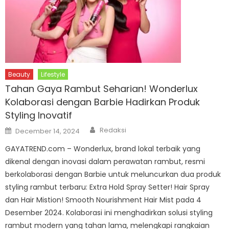
Beauty
Lifestyle
Tahan Gaya Rambut Seharian! Wonderlux
Kolaborasi dengan Barbie Hadirkan Produk
Styling Inovatif
Author
Posted
Redaksi
December 14, 2024
on
GAYATREND.com – Wonderlux, brand lokal terbaik yang
dikenal dengan inovasi dalam perawatan rambut, resmi
berkolaborasi dengan Barbie untuk meluncurkan dua produk
styling rambut terbaru: Extra Hold Spray Setter! Hair Spray
dan Hair Mistion! Smooth Nourishment Hair Mist pada 4
Desember 2024. Kolaborasi ini menghadirkan solusi styling
rambut modern yang tahan lama, melengkapi rangkaian