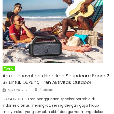
Tekno
Anker Innovations Hadirkan Soundcore Boom 2
SE untuk Dukung Tren Aktivitas Outdoor
Author
Posted
Redaksi
April 29, 2026
on
GAYATREND – Tren penggunaan speaker portable di
Indonesia terus meningkat, seiring dengan gaya hidup
masyarakat yang semakin aktif dan gemar mengadakan