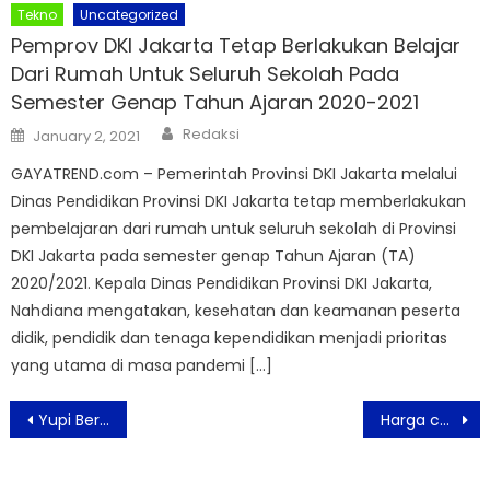
Tekno
Uncategorized
Pemprov DKI Jakarta Tetap Berlakukan Belajar
Dari Rumah Untuk Seluruh Sekolah Pada
Semester Genap Tahun Ajaran 2020-2021
Author
Posted
Redaksi
January 2, 2021
on
GAYATREND.com – Pemerintah Provinsi DKI Jakarta melalui
Dinas Pendidikan Provinsi DKI Jakarta tetap memberlakukan
pembelajaran dari rumah untuk seluruh sekolah di Provinsi
DKI Jakarta pada semester genap Tahun Ajaran (TA)
2020/2021. Kepala Dinas Pendidikan Provinsi DKI Jakarta,
Nahdiana mengatakan, kesehatan dan keamanan peserta
didik, pendidik dan tenaga kependidikan menjadi prioritas
yang utama di masa pandemi […]
Post
Yupi Berkolaborasi dengan Brand Lokal Luncurkan 2 Layer Effortless Cleansing Balm
Harga cuma 100 ribuan, Soundcore Gandeng Shopee Luncurkan TWS R50i
navigation