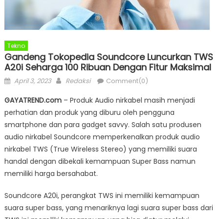
Tekno
Gandeng Tokopedia Soundcore Luncurkan TWS
A20i Seharga 100 Ribuan Dengan Fitur Maksimal
Posted
Author
April 3, 2023
Redaksi
Comment(0)
on
GAYATREND.com
– Produk Audio nirkabel masih menjadi
perhatian dan produk yang diburu oleh pengguna
smartphone dan para gadget savvy. Salah satu produsen
audio nirkabel Soundcore memperkenalkan produk audio
nirkabel TWS (True Wireless Stereo) yang memiliki suara
handal dengan dibekali kemampuan Super Bass namun
memiliki harga bersahabat.
Soundcore A20i, perangkat TWS ini memiliki kemampuan
suara super bass, yang menariknya lagi suara super bass dari