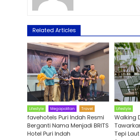
Related Articles
Lifestyle
Megapolitan
Travel
Lifestyle
favehotels Puri Indah Resmi
Walking 
Berganti Nama Menjadi BRITS
Tawarkan
Hotel Puri Indah
Tepi Lau