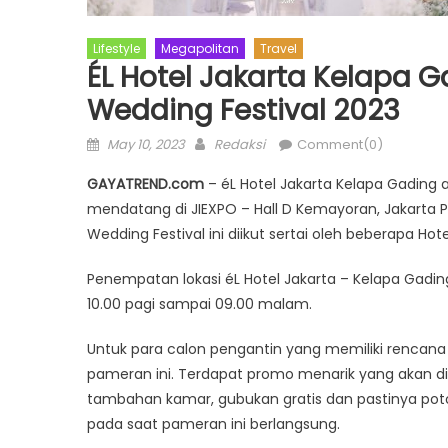
Lifestyle
Megapolitan
Travel
ÉL Hotel Jakarta Kelapa G
Wedding Festival 2023
Posted
Author
May 10, 2023
Redaksi
Comment(0)
on
GAYATREND.com
– éL Hotel Jakarta Kelapa Gading 
mendatang di JIEXPO – Hall D Kemayoran, Jakarta 
Wedding Festival ini diikut sertai oleh beberapa Hote
Penempatan lokasi éL Hotel Jakarta – Kelapa Gading
10.00 pagi sampai 09.00 malam.
Untuk para calon pengantin yang memiliki rencana
pameran ini. Terdapat promo menarik yang akan dit
tambahan kamar, gubukan gratis dan pastinya poto
pada saat pameran ini berlangsung.