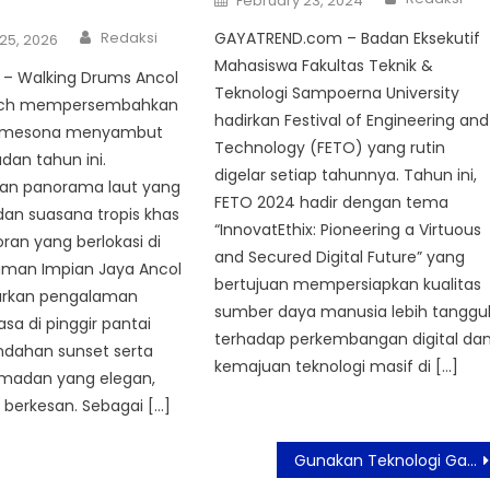
February 23, 2024
on
Author
GAYATREND.com – Badan Eksekutif
Redaksi
25, 2026
Mahasiswa Fakultas Teknik &
– Walking Drums Ancol
Teknologi Sampoerna University
ach mempersembahkan
hadirkan Festival of Engineering and
emesona menyambut
Technology (FETO) yang rutin
an tahun ini.
digelar setiap tahunnya. Tahun ini,
an panorama laut yang
FETO 2024 hadir dengan tema
n suasana tropis khas
“InnovatEthix: Pioneering a Virtuous
toran yang berlokasi di
and Secured Digital Future” yang
man Impian Jaya Ancol
bertujuan mempersiapkan kualitas
arkan pengalaman
sumber daya manusia lebih tanggu
sa di pinggir pantai
terhadap perkembangan digital da
ndahan sunset serta
kemajuan teknologi masif di […]
amadan yang elegan,
berkesan. Sebagai […]
Gunakan Teknologi Garmin, Tiga Atlet Indonesia Meraih Sukses di SEA Games 2023