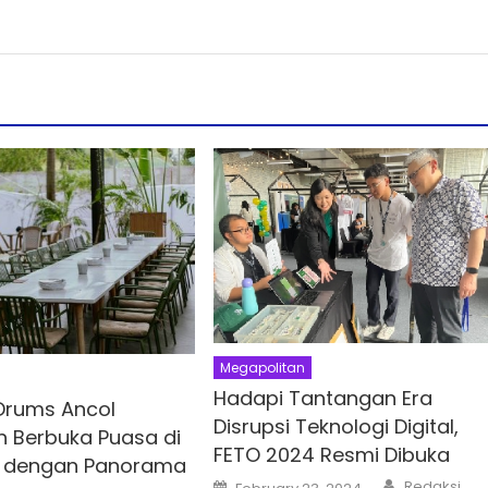
Megapolitan
Hadapi Tantangan Era
Drums Ancol
Disrupsi Teknologi Digital,
 Berbuka Puasa di
FETO 2024 Resmi Dibuka
t dengan Panorama
Author
Posted
Redaksi