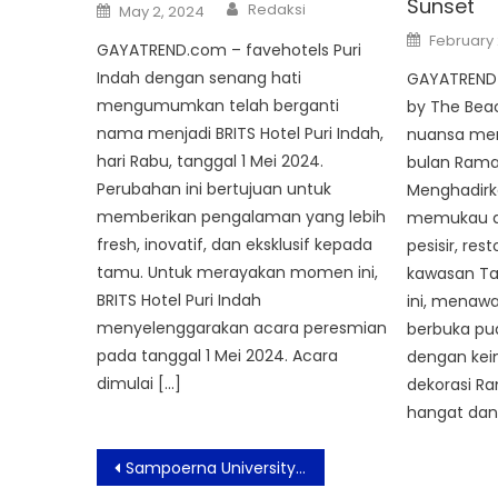
Sunset
Author
Posted
Redaksi
May 2, 2024
on
Posted
February 
GAYATREND.com – favehotels Puri
on
Indah dengan senang hati
GAYATREND 
mengumumkan telah berganti
by The Be
nama menjadi BRITS Hotel Puri Indah,
nuansa m
hari Rabu, tanggal 1 Mei 2024.
bulan Ramad
Perubahan ini bertujuan untuk
Menghadirk
memberikan pengalaman yang lebih
memukau da
fresh, inovatif, dan eksklusif kepada
pesisir, res
tamu. Untuk merayakan momen ini,
kawasan Ta
BRITS Hotel Puri Indah
ini, menaw
menyelenggarakan acara peresmian
berbuka pua
pada tanggal 1 Mei 2024. Acara
dengan kei
dimulai […]
dekorasi R
hangat dan 
Post
Sampoerna University Ajak Pelajar SMA Berpikir Inovatif Demi Hadirkan Solusi Untuk Masalah Global