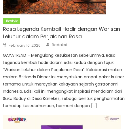
Lifestyle
Rasa Legenda Kembali Hadir dengan Warisan
Leluhur dalam Perjalanan Rasa
Author
Posted
Redaksi
February 10, 2026
on
GAYATREND – Mengulang kesuksesan sebelumnya, Rasa
Legenda kembali hadir dalam edisi kedua dengan tajuk
“Warisan Leluhur dalam Perjalanan Rasa”. Kolaborasi makan
malam 8-Hands Dinner ini menyatukan empat pakar kuliner
ternama untuk merayakan kekayaan sejarah gastronomi
Indonesia. Edisi kali ini mengangkat inspirasi mendalam dari
Suku Baduy di Desa Kanekes, sebagai bentuk penghormatan
terhadap kesederhanaan, harmoni dengan […]