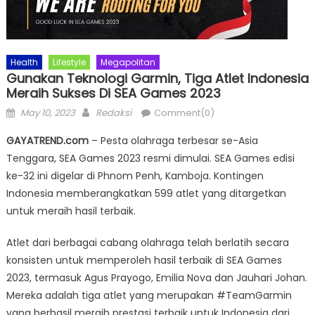
Health
Lifestyle
Megapolitan
Gunakan Teknologi Garmin, Tiga Atlet Indonesia
Meraih Sukses Di SEA Games 2023
Posted
Author
May 10, 2023
Redaksi
Comment(0)
on
GAYATREND.com
– Pesta olahraga terbesar se-Asia
Tenggara, SEA Games 2023 resmi dimulai. SEA Games edisi
ke-32 ini digelar di Phnom Penh, Kamboja. Kontingen
Indonesia memberangkatkan 599 atlet yang ditargetkan
untuk meraih hasil terbaik.
Atlet dari berbagai cabang olahraga telah berlatih secara
konsisten untuk memperoleh hasil terbaik di SEA Games
2023, termasuk Agus Prayogo, Emilia Nova dan Jauhari Johan.
Mereka adalah tiga atlet yang merupakan #TeamGarmin
yang berhasil meraih prestasi terbaik untuk Indonesia dari