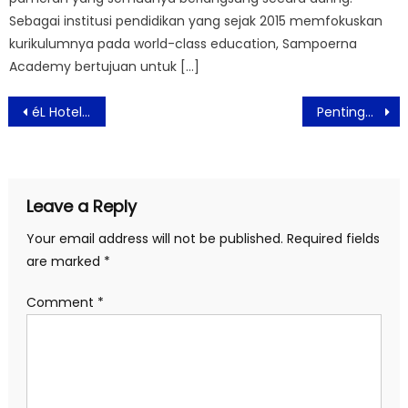
Sebagai institusi pendidikan yang sejak 2015 memfokuskan
kurikulumnya pada world-class education, Sampoerna
Academy bertujuan untuk […]
Post
éL Hotel Jakarta Kelapa Gading Ikut Serta Jakarta Mega Wedding Festival 2023
Pentingnya Mengasah Kemampuan Digital Marketing Bagi UMKM
navigation
Leave a Reply
Your email address will not be published.
Required fields
are marked
*
Comment
*