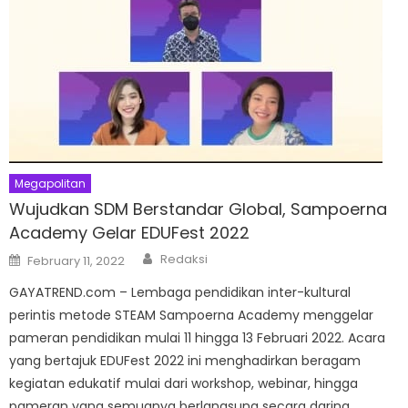
Megapolitan
Wujudkan SDM Berstandar Global, Sampoerna
Academy Gelar EDUFest 2022
Author
Posted
Redaksi
February 11, 2022
on
GAYATREND.com – Lembaga pendidikan inter-kultural
perintis metode STEAM Sampoerna Academy menggelar
pameran pendidikan mulai 11 hingga 13 Februari 2022. Acara
yang bertajuk EDUFest 2022 ini menghadirkan beragam
kegiatan edukatif mulai dari workshop, webinar, hingga
pameran yang semuanya berlangsung secara daring.