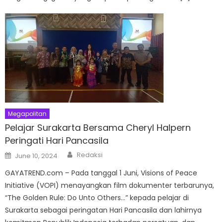
Megapolitan
Pelajar Surakarta Bersama Cheryl Halpern
Peringati Hari Pancasila
Author
Posted
Redaksi
June 10, 2024
on
GAYATREND.com – Pada tanggal 1 Juni, Visions of Peace
Initiative (VOPI) menayangkan film dokumenter terbarunya,
“The Golden Rule: Do Unto Others…” kepada pelajar di
Surakarta sebagai peringatan Hari Pancasila dan lahirnya