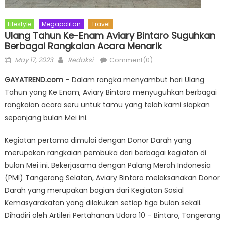
Lifestyle
Megapolitan
Travel
Ulang Tahun Ke-Enam Aviary Bintaro Suguhkan
Berbagai Rangkaian Acara Menarik
Posted
Author
May 17, 2023
Redaksi
Comment(0)
on
GAYATREND.com
– Dalam rangka menyambut hari Ulang
Tahun yang Ke Enam, Aviary Bintaro menyuguhkan berbagai
rangkaian acara seru untuk tamu yang telah kami siapkan
sepanjang bulan Mei ini.
Kegiatan pertama dimulai dengan Donor Darah yang
merupakan rangkaian pembuka dari berbagai kegiatan di
bulan Mei ini. Bekerjasama dengan Palang Merah Indonesia
(PMI) Tangerang Selatan, Aviary Bintaro melaksanakan Donor
Darah yang merupakan bagian dari Kegiatan Sosial
Kemasyarakatan yang dilakukan setiap tiga bulan sekali.
Dihadiri oleh Artileri Pertahanan Udara 10 – Bintaro, Tangerang