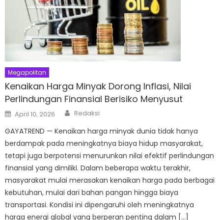
Megapolitan
Kenaikan Harga Minyak Dorong Inflasi, Nilai
Perlindungan Finansial Berisiko Menyusut
Author
Posted
Redaksi
April 10, 2026
on
GAYATREND — Kenaikan harga minyak dunia tidak hanya
berdampak pada meningkatnya biaya hidup masyarakat,
tetapi juga berpotensi menurunkan nilai efektif perlindungan
finansial yang dimiliki. Dalam beberapa waktu terakhir,
masyarakat mulai merasakan kenaikan harga pada berbagai
kebutuhan, mulai dari bahan pangan hingga biaya
transportasi. Kondisi ini dipengaruhi oleh meningkatnya
harga energi global yang berperan penting dalam […]