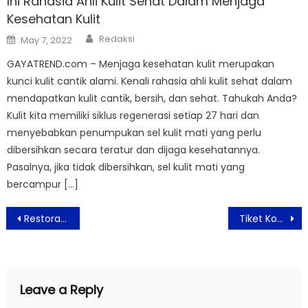
Ini Rahasia Ahli Kulit Sehat Dalam Menjaga
Kesehatan Kulit
Author
Posted
Redaksi
May 7, 2022
on
GAYATREND.com – Menjaga kesehatan kulit merupakan
kunci kulit cantik alami. Kenali rahasia ahli kulit sehat dalam
mendapatkan kulit cantik, bersih, dan sehat. Tahukah Anda?
Kulit kita memiliki siklus regenerasi setiap 27 hari dan
menyebabkan penumpukan sel kulit mati yang perlu
dibersihkan secara teratur dan dijaga kesehatannya.
Pasalnya, jika tidak dibersihkan, sel kulit mati yang
bercampur […]
Post
Restoran Padang Merdeka Suguhkan Masakan Padang Kaya Rasa
Tiket Konser Coldplay Jakarta Mulai Dijual Hari ini, Berikur Daftar Harganya
navigation
Leave a Reply