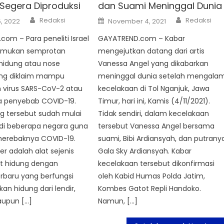
 Segera Diproduksi
dan Suami Meninggal Dunia
Author
Author
Posted
Redaksi
Redaksi
, 2022
November 4, 2021
on
om – Para peneliti Israel
GAYATREND.com – Kabar
emukan semprotan
mengejutkan datang dari artis
hidung atau nose
Vanessa Angel yang dikabarkan
yang diklaim mampu
meninggal dunia setelah mengalam
virus SARS-CoV-2 atau
kecelakaan di Tol Nganjuk, Jawa
na penyebab COVID-19.
Timur, hari ini, Kamis (4/11/2021).
g tersebut sudah mulai
Tidak sendiri, dalam kecelakaan
 di beberapa negara guna
tersebut Vanessa Angel bersama
erebaknya COVID-19.
suami, Bibi Ardiansyah, dan putrany
er adalah alat sejenis
Gala Sky Ardiansyah. Kabar
t hidung dengan
kecelakaan tersebut dikonfirmasi
erbaru yang berfungsi
oleh Kabid Humas Polda Jatim,
n hidung dari lendir,
Kombes Gatot Repli Handoko.
aupun […]
Namun, […]