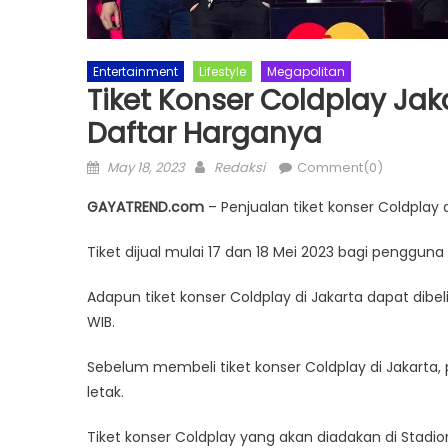
Entertainment
Lifestyle
Megapolitan
Tiket Konser Coldplay Jakar
Daftar Harganya
Posted
Author
May 18, 2023
Redaksi
Comment(0)
on
GAYATREND.com
– Penjualan tiket konser Coldplay d
Tiket dijual mulai 17 dan 18 Mei 2023 bagi penggun
Adapun tiket konser Coldplay di Jakarta dapat dibel
WIB.
Sebelum membeli tiket konser Coldplay di Jakarta, 
letak.
Tiket konser Coldplay yang akan diadakan di Stad