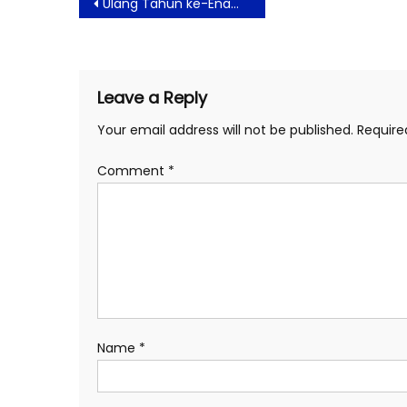
Post
Ulang Tahun ke-Enam Aviary Bintaro Suguhkan Berbagai Rangkaian Acara Menarik
navigation
Leave a Reply
Your email address will not be published.
Require
Comment
*
Name
*