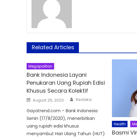
Related Articles
Megapolitan
Bank Indonesia Layani
Penukaran Uang Rupiah Edisi
Khusus Secara Kolektif
Author
Posted
Redaksi
August 25, 2020
on
Gayatrend.com – Bank Indonesia
Senin (17/8/2020), menerbitkan
Health
Me
uang rupiah edisi khusus
Basmi Vi
menyambut Hari Ulang Tahun (HUT)