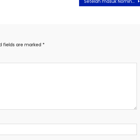
Setelah masuk Nominasi Nobel Peace Prize 2022, Kini VOP Raih People’s Journalist Awards 2023
d fields are marked
*