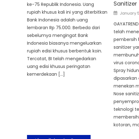
Sanitizer
ke-75 Republik Indonesia. Uang
Posted
rupiah khusus kali ini yang diterbitkan
January 5
on
Bank Indonesia adalah uang
GAYATREND.c
lembaran Rp 75.000. Berbeda dari
telah men
sebelumya mengingat Bank
pembersih 
Indonesia biasanya mengeluarkan
sanitizer 
rupiah edisi khusus berbentuk koin.
membunuh 
Tercatat, BI telah mengedarkan
virus coro
uang edisi khusus peringatan
Spray hidun
kemerdekaan […]
dipasarkan
menekan m
Nose sanitiz
penyempro
teknologi t
membersihka
kotoran, m