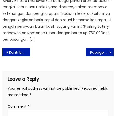
Aviary Bintaro menawarkan berbagai pilihan promosi dalam
rangka Tahun Baru Imlek yang dipercaya akan membawa
ketenangan dan pengharapan. Tradisi Imlek erat kaitannya
dengan kegiatan berkumpul dan reuni bersama keluarga. Di
tengah perayaan bulan kasih sayang kali ini, Starling Eatery
menawarkan Romantic Diner dengan harga Rp 750.000net
per pasangan. […]
Post
Kontribusi Niagahoster untuk Bangkitkan Komunitas WordPress Indonesia
Papago Jeans Beri Sentuhan Seni di Setiap Produk
navigation
Leave a Reply
Your email address will not be published.
Required fields
are marked
*
Comment
*