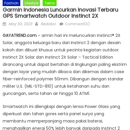
Fashion
Lifestyle
Tekno
Garmin Indonesia Luncurkan Inovasi Terbaru
GPS Smartwatch Outdoor Instinct 2X
Posted
Author
May 30, 2023
Redaksi
Comment(0)
on
GAYATREND.com
– armin hari ini meluncurkan Instinct® 2X
Solar, anggota keluarga baru dari Instinct 2 dengan desain
kokoh dan dibuat khusus untuk pecinta kegiatan outdoor.
Instinct 2X Solar dan Instinct 2X Solar – Tactical Edition
dirancang untuk dapat bertahan di lingkungan paling ekstrim
dengan layar yang mudah dibaca dan dikemas dalam case
fiber-reinforced polymer 50mm. Dibangun dengan standar
militer U.S. (MIL-STD-810) untuk ketahanan suhu dan
guncangan, serta tahan air hingga 10 ATM1.
Smartwatch ini dilengkapi dengan lensa Power Glass yang
diperkuat dan tahan gores serta panel surya yang
membantu memperpanjang masa pakai baterai,
menghasilkan energi 50% lebih banyak daripada Instinct 2