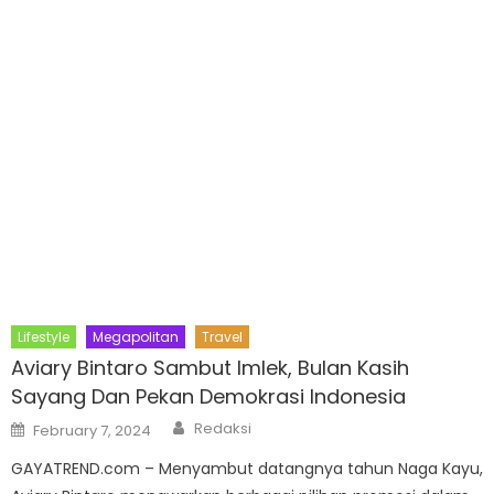
Lifestyle
Megapolitan
Travel
Aviary Bintaro Sambut Imlek, Bulan Kasih
Sayang Dan Pekan Demokrasi Indonesia
Author
Posted
Redaksi
February 7, 2024
on
GAYATREND.com – Menyambut datangnya tahun Naga Kayu,