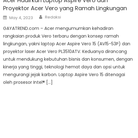
Acer Hadirkan Laptop Aspire Vero dan
Proyektor Acer Vero yang Ramah Lingkungan
Author
Posted
Redaksi
May 4, 2023
on
GAYATREND.com – Acer mengumumkan kehadiran
rangkaian produk Vero terbaru dengan konsep ramah
lingkungan, yakni laptop Acer Aspire Vero 15 (AV15-53P) dan
proyektor laser Acer Vero PL3510ATV. Keduanya dirancang
untuk mendukung kebutuhan bisnis dan konsumen, dengan
kinerja yang tinggi, teknologi hemat daya dan opsi untuk
mengurangi jejak karbon. Laptop Aspire Vero 15 ditenagai
oleh prosesor Intel® […]