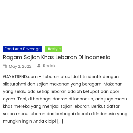
Food And Beverage
Lifestyle
Ragam Sajian Khas Lebaran Di Indonesia
Author
Posted
Redaksi
May 2, 2022
on
GAYATREND.com – Lebaran atau Idul fitri identik dengan
silaturahmi dan sajian makanan yang beragam. Makanan
yang selalu ada setiap lebaran adalah ketupat dan opor
ayam. Tapi, di berbagai daerah di Indonesia, ada juga menu
khas mereka yang menjadi sajian lebaran. Berikut daftar
sajian menu lebaran dari berbagai daerah di Indonesia yang
mungkin ingin Anda cicipi […]