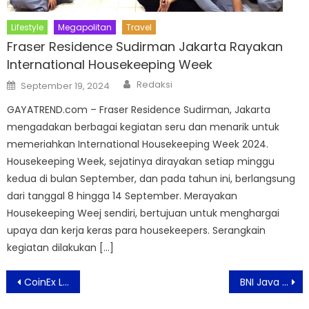
Lifestyle
Megapolitan
Travel
Fraser Residence Sudirman Jakarta Rayakan
International Housekeeping Week
Author
Posted
Redaksi
September 19, 2024
on
GAYATREND.com – Fraser Residence Sudirman, Jakarta
mengadakan berbagai kegiatan seru dan menarik untuk
memeriahkan International Housekeeping Week 2024.
Housekeeping Week, sejatinya dirayakan setiap minggu
kedua di bulan September, dan pada tahun ini, berlangsung
dari tanggal 8 hingga 14 September. Merayakan
Housekeeping Weej sendiri, bertujuan untuk menghargai
upaya dan kerja keras para housekeepers. Serangkain
kegiatan dilakukan […]
Post
CoinEx Luncurkan BitHK, Layanan Perdagangan Kripto di Hong Kong
BNI Java Jazz Festival 2023 Jadi Ajang Menemukan Talenta Musik Muda Berkualitas
navigation