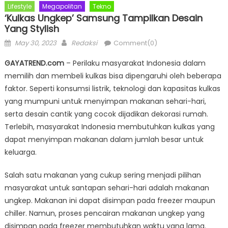
Lifestyle
Megapolitan
Tekno
‘Kulkas Ungkep’ Samsung Tampilkan Desain
Yang Stylish
Posted
Author
May 30, 2023
Redaksi
Comment(0)
on
GAYATREND.com
– Perilaku masyarakat Indonesia dalam
memilih dan membeli kulkas bisa dipengaruhi oleh beberapa
faktor. Seperti konsumsi listrik, teknologi dan kapasitas kulkas
yang mumpuni untuk menyimpan makanan sehari-hari,
serta desain cantik yang cocok dijadikan dekorasi rumah.
Terlebih, masyarakat Indonesia membutuhkan kulkas yang
dapat menyimpan makanan dalam jumlah besar untuk
keluarga.
Salah satu makanan yang cukup sering menjadi pilihan
masyarakat untuk santapan sehari-hari adalah makanan
ungkep. Makanan ini dapat disimpan pada freezer maupun
chiller. Namun, proses pencairan makanan ungkep yang
disimpan pada freezer membutuhkan waktu yang lama.