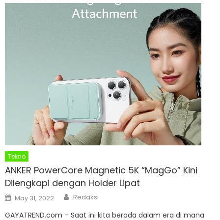
Tekno
ANKER PowerCore Magnetic 5K “MagGo” Kini
Dilengkapi dengan Holder Lipat
Author
Posted
Redaksi
May 31, 2022
on
GAYATREND.com – Saat ini kita berada dalam era di mana