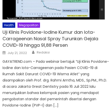
Health
Megapolitan
Uji Klinis Povidone-Iodine Kumur dan Iota-
Carrageenan Nasal Spray Turunkan Gejala
COVID-19 hingga 91,88 Persen
Author
Posted
Redaksi
July 21, 2022
on
GAYATREND.com – Pada webinar bertajuk “Uji Klinis Povidone-
Iodine dan Iota-Carrageenan pada Pasien COVID-19 di
Rumah Sakit Darurat COVID-19 Wisma Atlet” yang
disampaikan oleh Prof. drg. Rahmi Amtha, MDS., Sp.PM., Ph.D.
di acara Jakarta Great Dentistry pada 16 Juli 2022 lalu
menunjukkan bahwa kelompok pasien yang mendapat
pengobatan standar dari pemerintah disertai dengan
Povidone-Iodine (PVP-I) dan […]