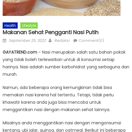
Health
Lifestyle
Makanan Sehat Pengganti Nasi Putih
Posted
Author
September 25, 2022
Redaksi
Comment(0)
on
GAYATREND.com
– Nasi merupakan salah satu bahan pokok
yang tidak boleh terlewatkan untuk di konsumsi setiap
harinya. Nasi adalah sumber karbohidrat yang serbaguna dan
murah.
Namun, ada beberapa orang kemungkinan tidak bisa
memakan nasi karena hal tertentu. Tetapi, tidak perlu
khawatir karena anda juga bisa mencoba untuk
menggantikan nasi dengan makanan sehat lainnya.
Misalnya anda menggantikan nasi dengan mengonsumsi
kentang, ubi jalar, quinoa, dan oatmeal. Berikut ini beberapa