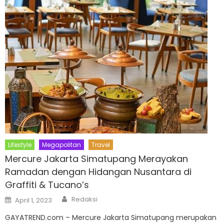
Lifestyle
Megapolitan
Travel
Mercure Jakarta Simatupang Merayakan
Ramadan dengan Hidangan Nusantara di
Graffiti & Tucano’s
Author
Posted
Redaksi
April 1, 2023
on
GAYATREND.com – Mercure Jakarta Simatupang merupakan