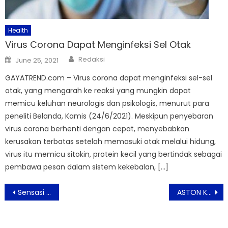
Health
Virus Corona Dapat Menginfeksi Sel Otak
Author
Posted
Redaksi
June 25, 2021
on
GAYATREND.com – Virus corona dapat menginfeksi sel-sel
otak, yang mengarah ke reaksi yang mungkin dapat
memicu keluhan neurologis dan psikologis, menurut para
peneliti Belanda, Kamis (24/6/2021). Meskipun penyebaran
virus corona berhenti dengan cepat, menyebabkan
kerusakan terbatas setelah memasuki otak melalui hidung,
virus itu memicu sitokin, protein kecil yang bertindak sebagai
pembawa pesan dalam sistem kekebalan, […]
Post
Sensasi Kenikmatan Kuliner Khas Meksiko di ASTON Kartika Grogol Jakarta
ASTON Kartika Grogol Bersama Lions Club International Gelar Donor Darah
navigation