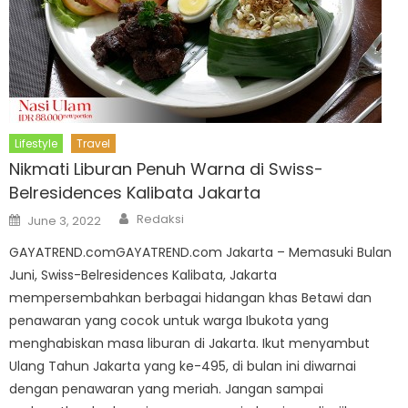
Lifestyle
Travel
Nikmati Liburan Penuh Warna di Swiss-
Belresidences Kalibata Jakarta
Author
Posted
Redaksi
June 3, 2022
on
GAYATREND.comGAYATREND.com Jakarta – Memasuki Bulan
Juni, Swiss-Belresidences Kalibata, Jakarta
mempersembahkan berbagai hidangan khas Betawi dan
penawaran yang cocok untuk warga Ibukota yang
menghabiskan masa liburan di Jakarta. Ikut menyambut
Ulang Tahun Jakarta yang ke-495, di bulan ini diwarnai
dengan penawaran yang meriah. Jangan sampai