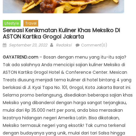
Lifestyle
Travel
Sensasi Kenikmatan Kuliner Khas Meksiko Di
ASTON Kartika Grogol Jakarta
Posted
Author
September 23, 2022
Redaksi
Comment(0)
on
GAYATREND.com
– Bosan dengan menu yang itu-itu saja?
Tak ada salahnya Anda mencicipi sajian kuliner Meksiko di
ASTON Kartika Grogol Hotel & Conference Center. Mexican
Treats diusung menjadi tema kuliner di hotel bintang 4 yang
berlokasi di Jl. Kyai Tapa No. 101, Grogol, Kota Jakarta Barat ini.
Selama promo berlangsung, disediakan beberapa sajian khas
Meksiko yang dibanderol dengan harga sangat terjangkau,
mulai dari Rp 35.000 nett per porsi, anda bisa merasakan
lezatnya hidangan negeri Amerika Latin. Bisa dikatakan,
Meksiko termasuk negeri yang eksotik! Tak cuma terkenal
dengan budayanya yang unik, mulai dari tari Salsa hingga