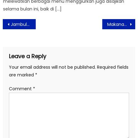
melewatkan berbagai menu menggiurkan juga disajikan
selama bulan ini, baik di […]
Post
Jambuluwuk Thamrin Hotel Menyediakan Fasilitas Stasiun Pengisian Kendaraan Listrik
Makanan Sehat Pengganti Nasi Putih
navigation
Leave a Reply
Your email address will not be published.
Required fields
are marked
*
Comment
*