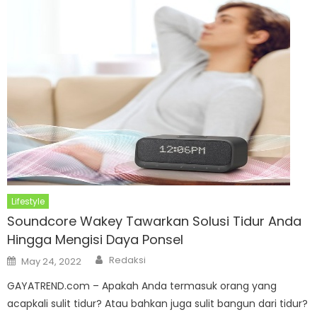
Lifestyle
Soundcore Wakey Tawarkan Solusi Tidur Anda
Hingga Mengisi Daya Ponsel
Author
Posted
Redaksi
May 24, 2022
on
GAYATREND.com – Apakah Anda termasuk orang yang
acapkali sulit tidur? Atau bahkan juga sulit bangun dari tidur?