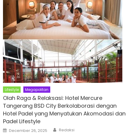
Lifestyle
Megapolitan
Olah Raga & Relaksasi: Hotel Mercure
Tangerang BSD City Berkolaborasi dengan
Hotel Padel yang Menyatukan Akomodasi dan
Padel Lifestyle
Author
Posted
Redaksi
December 26, 2025
on