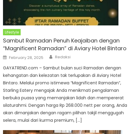
Lifestyle
Sambut Ramadan Penuh Keajaiban dengan
“Magnificent Ramadan” di Aviary Hotel Bintaro
Author
Posted
Redaksi
February 28, 2025
on
GAYATREND.com – Sambut bulan suci Ramadan dengan
kehangatan dan kelezatan tak terlupakan di Aviary Hotel
Bintaro. Melalui promo istimewa “Magnificent Ramadan”,
Starling Eatery mengajak Anda menikmati pengalaman
berbuka puasa yang memanjakan lidah dan mempererat
silaturahmi. Dengan harga Rp 268.000 nett per orang, Anda
akan dimanjakan dengan ragam pilihan takjil menggugah
selera, mulai dari kurma premium, […]