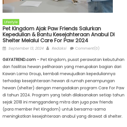
Lifestyle
Pet Kingdom Ajak Paw Friends Salurkan
Kepedulian & Bantu Kesejahteraan Anabul Di
Shelter Melalui Care For Paw 2024
Posted
Author
September 13, 2024
Redaksi
Comment(0)
on
GAYATREND.com
– Pet Kingdom, pusat perawatan kebutuhan
dan fasilitas hewan peliharaan yang merupakan bagian dari
Kawan Lama Group, kembali mewujudkan kepeduliannya
terhadap kesejahteraan hewan di rumah penampungan
hewan (shelter) dengan mengadakan program Care For Paw
di tahun 2024. Program yang telah dilaksanakan setiap tahun
sejak 2018 ini menggandeng mitra dan juga paw friends
(para member Pet Kingdom) untuk bersama-sama
meningkatkan kesejahteraan anabul yang dirawat di shelter.