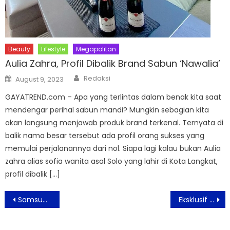
Beauty
Lifestyle
Megapolitan
Aulia Zahra, Profil Dibalik Brand Sabun ‘Nawalia’
Author
Posted
Redaksi
August 9, 2023
on
GAYATREND.com – Apa yang terlintas dalam benak kita saat
mendengar perihal sabun mandi? Mungkin sebagian kita
akan langsung menjawab produk brand terkenal. Ternyata di
balik nama besar tersebut ada profil orang sukses yang
memulai perjalanannya dari nol. Siapa lagi kalau bukan Aulia
zahra alias sofia wanita asal Solo yang lahir di Kota Langkat,
profil dibalik […]
Post
Samsung Rilis Neo QLED 8K: TV Canggih dengan Dukungan AI
Eksklusif di September : Brunch dan Staycation Spesial di favehotel PGC Cililitan Jakarta
navigation