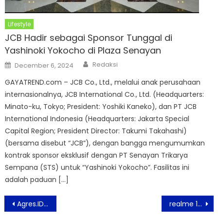
Lifestyle
JCB Hadir sebagai Sponsor Tunggal di
Yashinoki Yokocho di Plaza Senayan
Author
Posted
Redaksi
December 6, 2024
on
GAYATREND.com – JCB Co., Ltd., melalui anak perusahaan
internasionalnya, JCB International Co., Ltd. (Headquarters:
Minato-ku, Tokyo; President: Yoshiki Kaneko), dan PT JCB
International Indonesia (Headquarters: Jakarta Special
Capital Region; President Director: Takumi Takahashi)
(bersama disebut “JCB”), dengan bangga mengumumkan
kontrak sponsor eksklusif dengan PT Senayan Trikarya
Sempana (STS) untuk “Yashinoki Yokocho”. Fasilitas ini
adalah paduan […]
Post
Agres.ID Transformasi Menjadi Perusahaan ICT: dari Bisnis Unit Laptop Ekspansi ke Smartphone & PC Rakitan
realme 13 Series 5G Segera Meluncur Menjadi “Official Gaming Phone” di 2024 Honor of Kings Championship
navigation