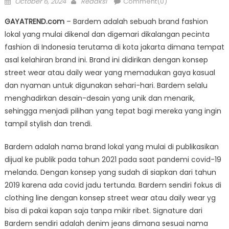
Posted
Author
October 6, 2024
Redaksi
Comment(0)
on
GAYATREND.com
– Bardem adalah sebuah brand fashion
lokal yang mulai dikenal dan digemari dikalangan pecinta
fashion di Indonesia terutama di kota jakarta dimana tempat
asal kelahiran brand ini. Brand ini didirikan dengan konsep
street wear atau daily wear yang memadukan gaya kasual
dan nyaman untuk digunakan sehari-hari. Bardem selalu
menghadirkan desain-desain yang unik dan menarik,
sehingga menjadi pilihan yang tepat bagi mereka yang ingin
tampil stylish dan trendi.
Bardem adalah nama brand lokal yang mulai di publikasikan
dijual ke publik pada tahun 2021 pada saat pandemi covid-19
melanda. Dengan konsep yang sudah di siapkan dari tahun
2019 karena ada covid jadu tertunda. Bardem sendiri fokus di
clothing line dengan konsep street wear atau daily wear yg
bisa di pakai kapan saja tanpa mikir ribet. Signature dari
Bardem sendiri adalah denim jeans dimana sesuai nama