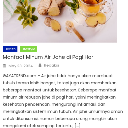
Health
Lifestyle
Manfaat Minum Air Jahe di Pagi Hari
Author
Posted
Redaksi
May 23, 2024
on
GAYATREND.com – Air jahe tidak hanya akan membuat
tubuh terasa lebih hangat, tetapi juga akan memberikan
beberapa manfaat untuk kesehatan. Beberapa manfaat
minum air rebusan jahe di pagi hari, yakni meningkatkan
kesehatan pencernaan, mengurangi inflamasi, dan
meningkatkan sistem imun tubuh. Air jahe umumnya aman
untuk dikonsumsi, namun beberapa orang mungkin akan
mengalami efek samping tertentu, […]