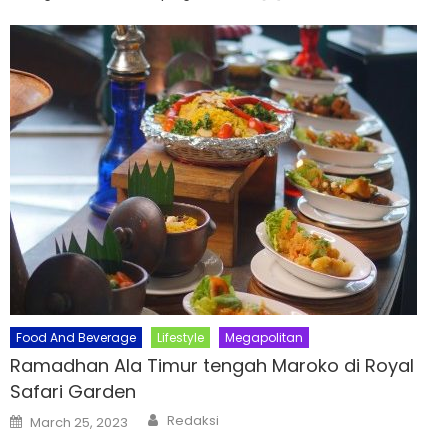
Food And Beverage
Lifestyle
Megapolitan
Ramadhan Ala Timur tengah Maroko di Royal
Safari Garden
Author
Posted
Redaksi
March 25, 2023
on