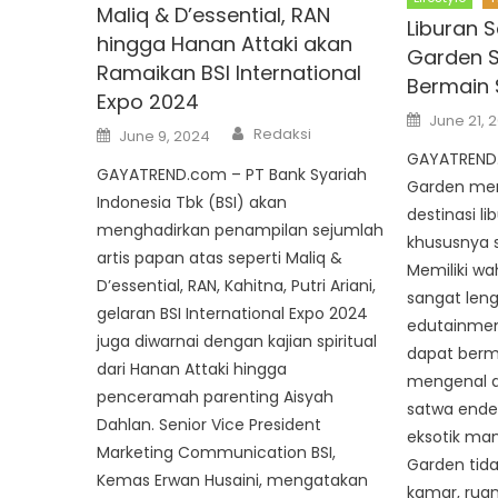
Maliq & D’essential, RAN
Liburan S
hingga Hanan Attaki akan
Garden 
Ramaikan BSI International
Bermain 
Expo 2024
Posted
June 21, 
Author
on
Posted
Redaksi
June 9, 2024
on
GAYATREND.
GAYATREND.com – PT Bank Syariah
Garden mer
Indonesia Tbk (BSI) akan
destinasi li
menghadirkan penampilan sejumlah
khususnya s
artis papan atas seperti Maliq &
Memiliki wa
D’essential, RAN, Kahitna, Putri Ariani,
sangat len
gelaran BSI International Expo 2024
edutainmen
juga diwarnai dengan kajian spiritual
dapat berma
dari Hanan Attaki hingga
mengenal d
penceramah parenting Aisyah
satwa ende
Dahlan. Senior Vice President
eksotik man
Marketing Communication BSI,
Garden tid
Kemas Erwan Husaini, mengatakan
kamar, ruan