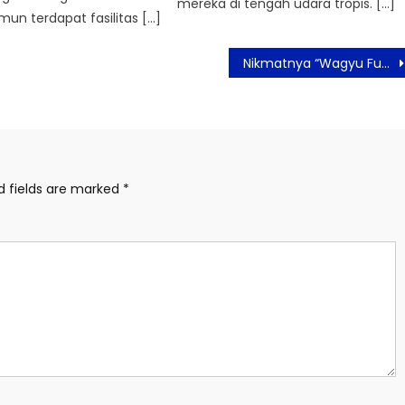
mereka di tengah udara tropis. […]
mun terdapat fasilitas […]
Nikmatnya “Wagyu Fusion Fest” Menu Terbaru dari Santika Premiere Hayam Wuruk
d fields are marked
*