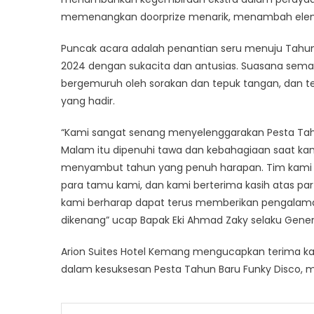
memenangkan doorprize menarik, menambah elem
Puncak acara adalah penantian seru menuju Tah
2024 dengan sukacita dan antusias. Suasana sema
bergemuruh oleh sorakan dan tepuk tangan, dan 
yang hadir.
“Kami sangat senang menyelenggarakan Pesta Tahu
Malam itu dipenuhi tawa dan kebahagiaan saat k
menyambut tahun yang penuh harapan. Tim kami b
para tamu kami, dan kami berterima kasih atas par
kami berharap dapat terus memberikan pengalama
dikenang” ucap Bapak Eki Ahmad Zaky selaku Gener
Arion Suites Hotel Kemang mengucapkan terima kas
dalam kesuksesan Pesta Tahun Baru Funky Disco, 