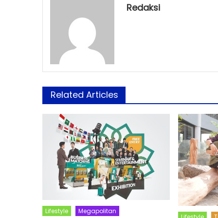
Redaksi
Related Articles
Lifestyle
Megapolitan
Lifestyle
T