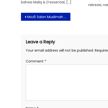
bahwa Maliq & D’essential, […]
rekreasi, na
Post
Moz5 Salon Muslimah Buka Cabang Baru di Cibinong – Bogor
navigation
Leave a Reply
Your email address will not be published.
Require
Comment
*