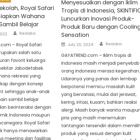
Menyesuaikan dengan Iklim
ekolah, Royal Safari
Tropis di Indonesia, SKINTIFI
Siapkan Wahana
Luncurkan Inovasi Produk-
Sambil Belajar
Produk Baru dengan Coolin
Author
Redaksi
Sensation
2022
Author
Posted
Redaksi
July 20, 2024
com – Royal Safari
on
upakan salah satu
GAYATREND.com – Iklim tropis di
buran favorit keluarga
Indonesia masih menjadi penyebab
ekitar Jabodetabek.
orang Indonesia merasa kegerahan
hana rekreasi yang
Udaranya yang panas dan lembap
gkap dengan konsep
berpotensi memicu masalah kulit
t sehingga anak-anak
yang bervariasi, mulai dari jerawat,
in sambil belajar
kering, iritasi, kusam, bahkan reaksi
an berinteraksi dengan
alergi. Masih banyak wanita maupu
mik Indonesia maupun
pria yang masih menemukan
canegara. Royal Safari
tantangan tersendiri dalam memili
ak hanya menawarkan
produk yang sesuai dengan kulit
g meeting dan fasilitas