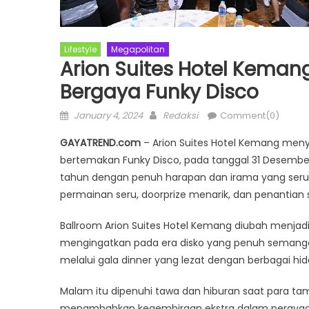
Lifestyle
Megapolitan
Arion Suites Hotel Keman
Bergaya Funky Disco
Posted
Author
January 4, 2024
Redaksi
Comment(0)
on
GAYATREND.com
– Arion Suites Hotel Kemang meny
bertemakan Funky Disco, pada tanggal 31 Desember
tahun dengan penuh harapan dan irama yang seru. 
permainan seru, doorprize menarik, dan penantian 
Ballroom Arion Suites Hotel Kemang diubah menjadi
mengingatkan pada era disko yang penuh semanga
melalui gala dinner yang lezat dengan berbagai hida
Malam itu dipenuhi tawa dan hiburan saat para tam
menambahkan kegembiraan ekstra dalam perayaan 