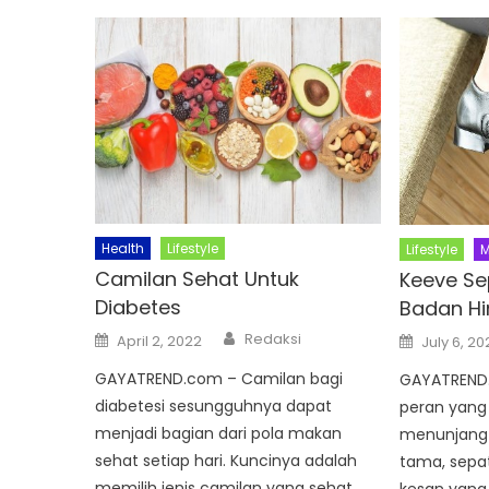
Health
Lifestyle
Lifestyle
M
Camilan Sehat Untuk
Keeve Se
Diabetes
Badan H
Author
Posted
Posted
Redaksi
April 2, 2022
July 6, 20
on
on
GAYATREND.com – Camilan bagi
GAYATREND.
diabetesi sesungguhnya dapat
peran yang
menjadi bagian dari pola makan
menunjang 
sehat setiap hari. Kuncinya adalah
tama, sepa
memilih jenis camilan yang sehat
kesan yang 