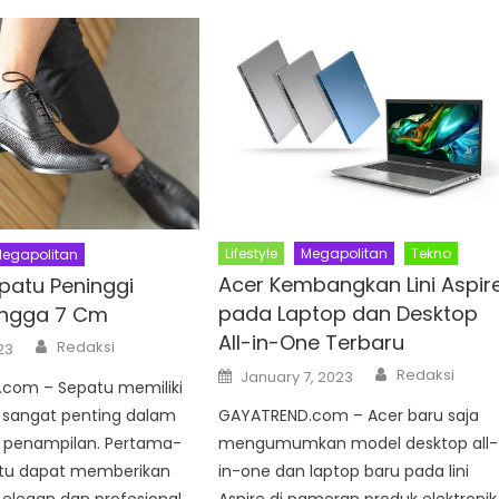
Lifestyle
Megapolitan
Tekno
egapolitan
Acer Kembangkan Lini Aspir
patu Peninggi
pada Laptop dan Desktop
ingga 7 Cm
All-in-One Terbaru
Author
Redaksi
23
Author
Posted
Redaksi
January 7, 2023
on
com – Sepatu memiliki
 sangat penting dalam
GAYATREND.com – Acer baru saja
penampilan. Pertama-
mengumumkan model desktop all-
tu dapat memberikan
in-one dan laptop baru pada lini
elegan dan profesional.