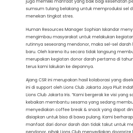
juga memiliki manfaat yang baik bagi kesehatan pe
sumsum tulang belakang untuk memproduksi sel dar
menekan tingkat stres.
Human Resources Manager Sophian Iskandar menyampa
mengimbau masyarakat untuk melakukan kegiatan d
rutinnya seseorang mendonor, maka sel-sel darah 
baru. Oleh karena itu secara tidak langsung memb
merupakan kegiatan donor darah pertama di tahun
terus kami lakukan ke depannya.
Ajang CSR ini merupakan hasil kolaborasi yang dis
ini di support oleh Lions Club Jakarta Jaya Pluit In
Lions Club Jakarta Iris. “Kami bergerak ke visi yan
kebaikan membantu sesama yang sedang membutuhk
menyediakan coffee break & snack yang dapat dinik
disiapkan untuk bisa di bawa pulang. Kami berhara
manfaat dari donor darah dan tidak takut untuk me
pendonor, pihak Lions Club menyediakan doorprize