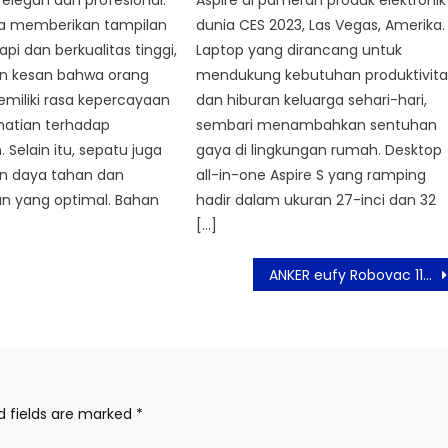
Aspire di pameran produk elektronik
a memberikan tampilan
dunia CES 2023, Las Vegas, Amerika.
api dan berkualitas tinggi,
Laptop yang dirancang untuk
n kesan bahwa orang
mendukung kebutuhan produktivita
miliki rasa kepercayaan
dan hiburan keluarga sehari-hari,
rhatian terhadap
sembari menambahkan sentuhan
 Selain itu, sepatu juga
gaya di lingkungan rumah. Desktop
n daya tahan dan
all-in-one Aspire S yang ramping
 yang optimal. Bahan
hadir dalam ukuran 27-inci dan 32
[…]
ANKER eufy Robovac 11s, Robot Pembersih Pintar Gaya Modern
d fields are marked
*