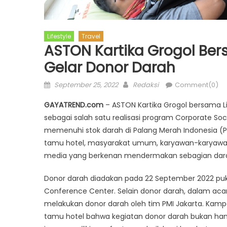
Lifestyle
Travel
ASTON Kartika Grogol Ber
Gelar Donor Darah
Posted
Author
September 25, 2022
Redaksi
Comment(0)
on
GAYATREND.com
– ASTON Kartika Grogol bersama Li
sebagai salah satu realisasi program Corporate So
memenuhi stok darah di Palang Merah Indonesia (PM
tamu hotel, masyarakat umum, karyawan-karyawan 
media yang berkenan mendermakan sebagian dar
Donor darah diadakan pada 22 September 2022 pukul
Conference Center. Selain donor darah, dalam ac
melakukan donor darah oleh tim PMI Jakarta. Kam
tamu hotel bahwa kegiatan donor darah bukan hany