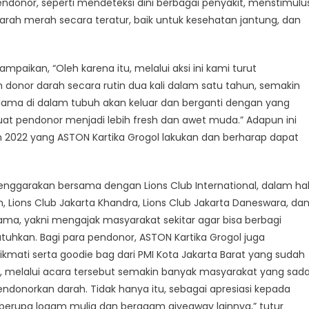
ndonor, seperti mendeteksi dini berbagai penyakit, menstimulu
ah merah secara teratur, baik untuk kesehatan jantung, dan
ikan, “Oleh karena itu, melalui aksi ini kami turut
onor darah secara rutin dua kali dalam satu tahun, semakin
lama di dalam tubuh akan keluar dan berganti dengan yang
uat pendonor menjadi lebih fresh dan awet muda.” Adapun ini
 2022 yang ASTON Kartika Grogol lakukan dan berharap dapat
elenggarakan bersama dengan Lions Club International, dalam ha
dah, Lions Club Jakarta Khandra, Lions Club Jakarta Daneswara, da
g sama, yakni mengajak masyarakat sekitar agar bisa berbagi
an. Bagi para pendonor, ASTON Kartika Grogol juga
mati serta goodie bag dari PMI Kota Jakarta Barat yang sudah
p, melalui acara tersebut semakin banyak masyarakat yang sada
ndonorkan darah. Tidak hanya itu, sebagai apresiasi kepada
 berupa logam mulia dan beragam giveaway lainnya,” tutur