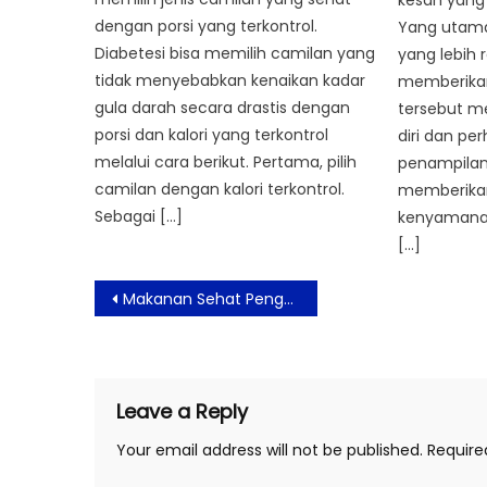
dengan porsi yang terkontrol.
Yang utam
Diabetesi bisa memilih camilan yang
yang lebih r
tidak menyebabkan kenaikan kadar
memberika
gula darah secara drastis dengan
tersebut me
porsi dan kalori yang terkontrol
diri dan pe
melalui cara berikut. Pertama, pilih
penampilan.
camilan dengan kalori terkontrol.
memberika
Sebagai […]
kenyamanan
[…]
Post
Makanan Sehat Pengganti Nasi Putih
navigation
Leave a Reply
Your email address will not be published.
Require