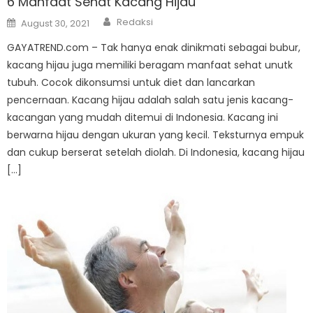
6 Manfaat Sehat Kacang Hijau
Author
Posted
Redaksi
August 30, 2021
on
GAYATREND.com – Tak hanya enak dinikmati sebagai bubur,
kacang hijau juga memiliki beragam manfaat sehat unutk
tubuh. Cocok dikonsumsi untuk diet dan lancarkan
pencernaan. Kacang hijau adalah salah satu jenis kacang-
kacangan yang mudah ditemui di Indonesia. Kacang ini
berwarna hijau dengan ukuran yang kecil. Teksturnya empuk
dan cukup berserat setelah diolah. Di Indonesia, kacang hijau
[…]