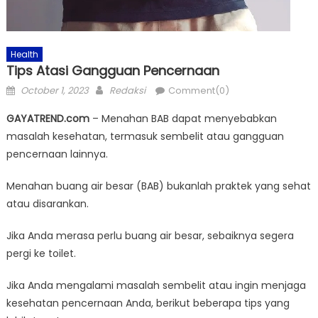
Health
Tips Atasi Gangguan Pencernaan
Posted
Author
October 1, 2023
Redaksi
Comment(0)
on
GAYATREND.com
– Menahan BAB dapat menyebabkan
masalah kesehatan, termasuk sembelit atau gangguan
pencernaan lainnya.
Menahan buang air besar (BAB) bukanlah praktek yang sehat
atau disarankan.
Jika Anda merasa perlu buang air besar, sebaiknya segera
pergi ke toilet.
Jika Anda mengalami masalah sembelit atau ingin menjaga
kesehatan pencernaan Anda, berikut beberapa tips yang