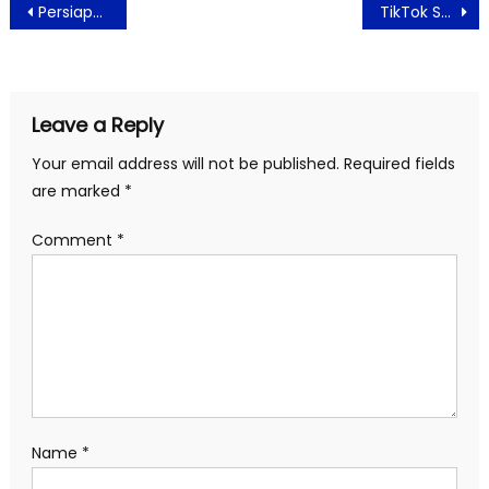
Post
Persiapkan Dirimu dalam Ajang Oh Beauty Festival 2023 ‘Timeless Wonder’
TikTok Shop Indonesia Hentikan Layanan Transaksi E-Commerce Per 4 Oktober 2023
navigation
Leave a Reply
Your email address will not be published.
Required fields
are marked
*
Comment
*
Name
*