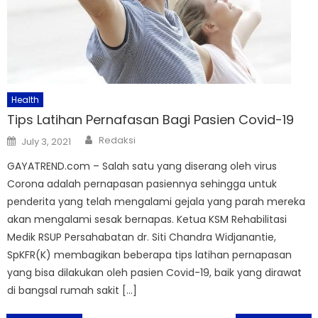
Health
Tips Latihan Pernafasan Bagi Pasien Covid-19
Author
Posted
Redaksi
July 3, 2021
on
GAYATREND.com – Salah satu yang diserang oleh virus
Corona adalah pernapasan pasiennya sehingga untuk
penderita yang telah mengalami gejala yang parah mereka
akan mengalami sesak bernapas. Ketua KSM Rehabilitasi
Medik RSUP Persahabatan dr. Siti Chandra Widjanantie,
SpKFR(K) membagikan beberapa tips latihan pernapasan
yang bisa dilakukan oleh pasien Covid-19, baik yang dirawat
di bangsal rumah sakit […]