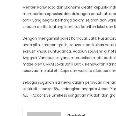
Menteri Pariwisata dan Ekonomi Kreatif Republik I
memberikan apresiasi dan dukungan penuh atas
batik yang begitu berharga dalam sejarah dan waris
sebuah cerita tentang identitas kearifan lokal dan k
Dengan mengambil paket Karnavall Batik Nusantar
anda pilih, sarapan gratis, souvenir batik khas hot
ekslusif khusus untuk anda. Adapun souvenir di ho
Anggrek Vandouglas yang merupakan motif batik k
made oleh UMKM Lokal Batik Datik. Penawaran Kar
reservasi melalui ALL Apps dan website all.accor.
Sebagai suguhan istimewa dalam perayaan meriah in
eksklusif sebesar 5%, sedangkan anggota Accor Plu
ALL – Accor Live Limitless sangatlah mudah dan gr
Redaksi