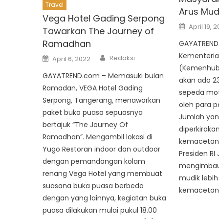
Travel
Arus Mud
Vega Hotel Gading Serpong
Posted
April 19, 
Tawarkan The Journey of
on
Ramadhan
GAYATREND.
Kementeria
Author
Posted
Redaksi
April 6, 2022
on
(Kemenhub
GAYATREND.com – Memasuki bulan
akan ada 23
Ramadan, VEGA Hotel Gading
sepeda mot
Serpong, Tangerang, menawarkan
oleh para p
paket buka puasa sepuasnya
Jumlah yang
bertajuk “The Journey Of
diperkirak
Ramadhan”. Mengambil lokasi di
kemacetan p
Yugo Restoran indoor dan outdoor
Presiden RI
dengan pemandangan kolam
mengimbau
renang Vega Hotel yang membuat
mudik lebi
suasana buka puasa berbeda
kemacetan.
dengan yang lainnya, kegiatan buka
puasa dilakukan mulai pukul 18.00