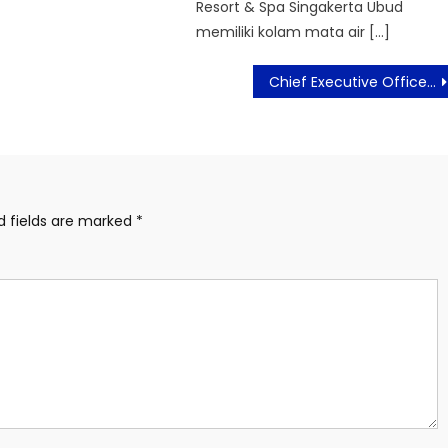
Resort & Spa Singakerta Ubud
memiliki kolam mata air […]
Chief Executive Officer Azarine Cosmetic Raih Penghargaan Young CEO of The Year untuk Kategori Braveheart CEO
d fields are marked
*