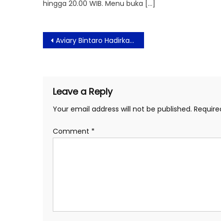
hingga 20.00 WIB. Menu buka […]
Post
Aviary Bintaro Hadirkan Wedding Showcase Ragam Gaya Pernikahan Impian
navigation
Leave a Reply
Your email address will not be published.
Require
Comment
*