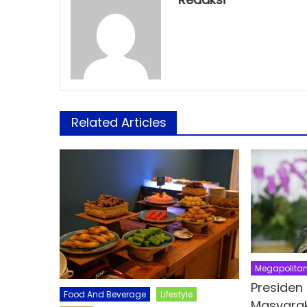
Related Articles
Megapolita
Presiden
Food And Beverage
Lifestyle
Masyarak