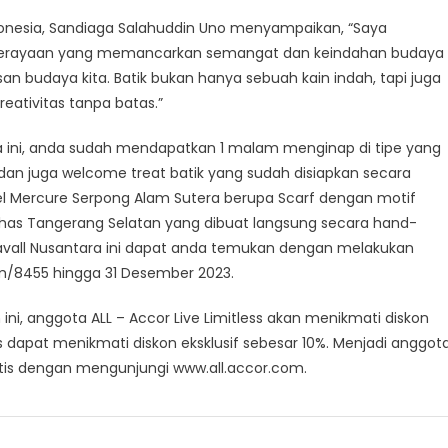
ndonesia, Sandiaga Salahuddin Uno menyampaikan, “Saya
 perayaan yang memancarkan semangat dan keindahan budaya
an budaya kita. Batik bukan hanya sebuah kain indah, tapi juga
reativitas tanpa batas.”
a ini, anda sudah mendapatkan 1 malam menginap di tipe yang
el dan juga welcome treat batik yang sudah disiapkan secara
tel Mercure Serpong Alam Sutera berupa Scarf dengan motif
has Tangerang Selatan yang dibuat langsung secara hand-
navall Nusantara ini dapat anda temukan dengan melakukan
com/8455 hingga 31 Desember 2023.
i, anggota ALL – Accor Live Limitless akan menikmati diskon
s dapat menikmati diskon eksklusif sebesar 10%. Menjadi anggot
atis dengan mengunjungi www.all.accor.com.