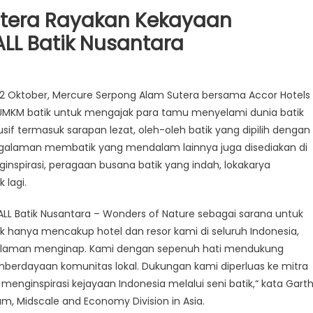
utera Rayakan Kekayaan
ALL Batik Nusantara
i 2 Oktober, Mercure Serpong Alam Sutera bersama Accor Hotels
 UMKM batik untuk mengajak para tamu menyelami dunia batik
 termasuk sarapan lezat, oleh-oleh batik yang dipilih dengan
engalaman membatik yang mendalam lainnya juga disediakan di
inspirasi, peragaan busana batik yang indah, lokakarya
 lagi.
Batik Nusantara – Wonders of Nature sebagai sarana untuk
 hanya mencakup hotel dan resor kami di seluruh Indonesia,
ngalaman menginap. Kami dengan sepenuh hati mendukung
mberdayaan komunitas lokal. Dukungan kami diperluas ke mitra
enginspirasi kejayaan Indonesia melalui seni batik,“ kata Gart
m, Midscale and Economy Division in Asia.