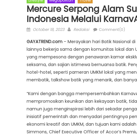
Lifestyle
Megapolitan
Travel
Mercure Serpong Alam S
Indonesia Melalui Karnav
Posted
Author
October 18, 2023
Redaksi
Comment(0)
on
GAYATREND.com
– Merayakan hari Batik Nasional d
lainnya bekerja sama dengan komunitas lokal dan
yang mempesona dengan penawaran kamar eksklusif
seksama, dan sajian istimewa bernuansa batik. P
hotel-hotel, seperti pameran UMKM lokal yang meng
membatik, talkshow batik yang menarik, dan banyak
“Kami dengan bangga mempersembahkan KarnavALL 
mempromosikan keunikan dan kekayaan batik, tidak
namun juga menginspirasi lebih dari sekadar pe
inisiatif pemerintah dan menyadari pentingnya pe
ekonomi kreatif dan UMKM, dan tujuan kami adalah m
Simmons, Chief Executive Officer of Accor’s Premiu