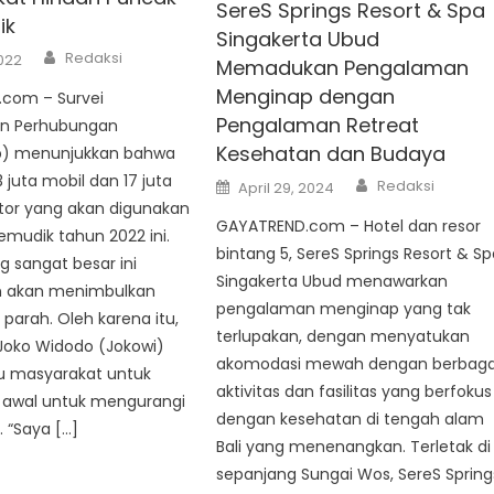
SereS Springs Resort & Spa
ik
Singakerta Ubud
Author
Redaksi
2022
Memadukan Pengalaman
Menginap dengan
com – Survei
Pengalaman Retreat
n Perhubungan
Kesehatan dan Budaya
) menunjukkan bahwa
 juta mobil dan 17 juta
Author
Posted
Redaksi
April 29, 2024
on
or yang akan digunakan
GAYATREND.com – Hotel dan resor
emudik tahun 2022 ini.
bintang 5, SereS Springs Resort & S
 sangat besar ini
Singakerta Ubud menawarkan
an akan menimbulkan
pengalaman menginap yang tak
arah. Oleh karena itu,
terlupakan, dengan menyatukan
 Joko Widodo (Jokowi)
akomodasi mewah dengan berbaga
 masyarakat untuk
aktivitas dan fasilitas yang berfokus
h awal untuk mengurangi
dengan kesehatan di tengah alam
 “Saya […]
Bali yang menenangkan. Terletak di
sepanjang Sungai Wos, SereS Spring