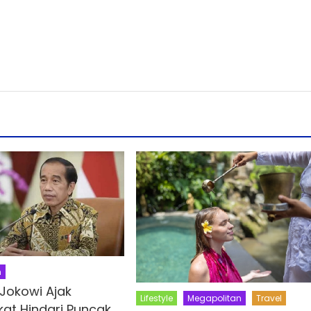
n
 Jokowi Ajak
Lifestyle
Megapolitan
Travel
at Hindari Puncak