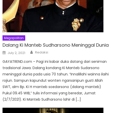
Megapolitan
Dalang Ki Manteb Sudharsono Meninggal Dunia
Author
Posted
Redaksi
July 2, 2021
on
GAYATREND.com – Pagi ini kabar duka datang dari seniman
tradisional Jawa. Dalang kondang Ki Manteb Sudarsono
meninggal dunia pada usia 70 tahun. “Innalillahi wainna ilaihi
rojiun. Sampun kapundut wonten ngarsanipun gusti Allah
SWT, alm Bp. Ki H manteb soedarsono (dalang manteb)
Pukul 09.45 WIB,” tulis informasi yang beredar, Jumat
(2/7/2021). Ki Manteb Sudharsono lahir di […]