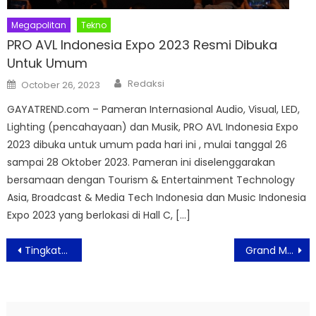
Megapolitan
Tekno
PRO AVL Indonesia Expo 2023 Resmi Dibuka
Untuk Umum
Author
Posted
Redaksi
October 26, 2023
on
GAYATREND.com – Pameran Internasional Audio, Visual, LED,
Lighting (pencahayaan) dan Musik, PRO AVL Indonesia Expo
2023 dibuka untuk umum pada hari ini , mulai tanggal 26
sampai 28 Oktober 2023. Pameran ini diselenggarakan
bersamaan dengan Tourism & Entertainment Technology
Asia, Broadcast & Media Tech Indonesia dan Music Indonesia
Expo 2023 yang berlokasi di Hall C, […]
Post
Tingkatkan Kualitas Pendidikan Tinggi, Sampoerna University Jalin Kerjasama dengan Jiangxi University of Finance & Economics
Grand Mercure Jakarta Harmoni Siapkan Aneka Kuliner di Perayaan Malam Tahun Baru 2024 ‘HARMONI NIGHT CARNIVAL’
navigation