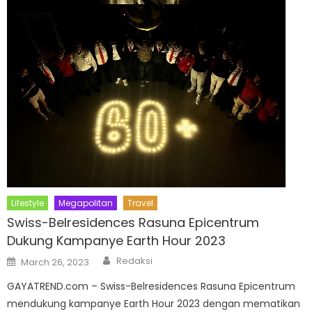
Lifestyle
Megapolitan
Travel
Swiss-Belresidences Rasuna Epicentrum
Dukung Kampanye Earth Hour 2023
Author
Posted
Redaksi
March 26, 2023
on
GAYATREND.com – Swiss-Belresidences Rasuna Epicentrum
mendukung kampanye Earth Hour 2023 dengan mematikan