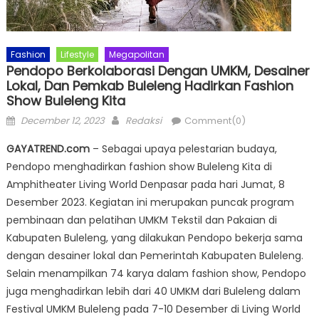
Fashion
Lifestyle
Megapolitan
Pendopo Berkolaborasi Dengan UMKM, Desainer
Lokal, Dan Pemkab Buleleng Hadirkan Fashion
Show Buleleng Kita
Posted
Author
December 12, 2023
Redaksi
Comment(0)
on
GAYATREND.com
– Sebagai upaya pelestarian budaya,
Pendopo menghadirkan fashion show Buleleng Kita di
Amphitheater Living World Denpasar pada hari Jumat, 8
Desember 2023. Kegiatan ini merupakan puncak program
pembinaan dan pelatihan UMKM Tekstil dan Pakaian di
Kabupaten Buleleng, yang dilakukan Pendopo bekerja sama
dengan desainer lokal dan Pemerintah Kabupaten Buleleng.
Selain menampilkan 74 karya dalam fashion show, Pendopo
juga menghadirkan lebih dari 40 UMKM dari Buleleng dalam
Festival UMKM Buleleng pada 7-10 Desember di Living World