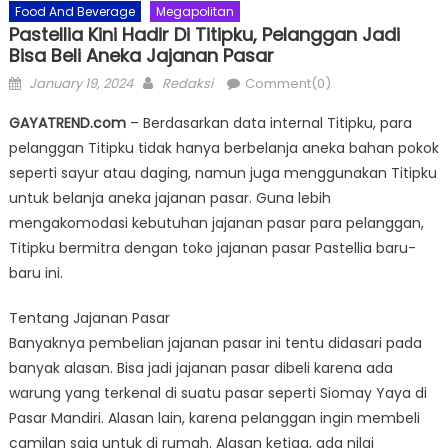
Food And Beverage
Megapolitan
Pastellia Kini Hadir Di Titipku, Pelanggan Jadi
Bisa Beli Aneka Jajanan Pasar
Posted
Author
January 19, 2024
Redaksi
Comment(0)
on
GAYATREND.com
– Berdasarkan data internal Titipku, para
pelanggan Titipku tidak hanya berbelanja aneka bahan pokok
seperti sayur atau daging, namun juga menggunakan Titipku
untuk belanja aneka jajanan pasar. Guna lebih
mengakomodasi kebutuhan jajanan pasar para pelanggan,
Titipku bermitra dengan toko jajanan pasar Pastellia baru-
baru ini.
Tentang Jajanan Pasar
Banyaknya pembelian jajanan pasar ini tentu didasari pada
banyak alasan. Bisa jadi jajanan pasar dibeli karena ada
warung yang terkenal di suatu pasar seperti Siomay Yaya di
Pasar Mandiri. Alasan lain, karena pelanggan ingin membeli
camilan saja untuk di rumah. Alasan ketiga, ada nilai