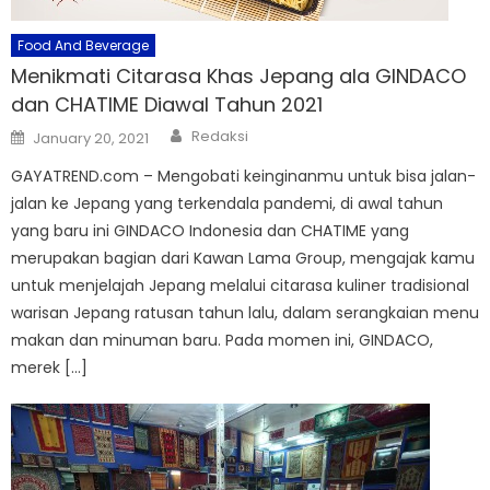
Food And Beverage
Menikmati Citarasa Khas Jepang ala GINDACO
dan CHATIME Diawal Tahun 2021
Author
Posted
Redaksi
January 20, 2021
on
GAYATREND.com – Mengobati keinginanmu untuk bisa jalan-
jalan ke Jepang yang terkendala pandemi, di awal tahun
yang baru ini GINDACO Indonesia dan CHATIME yang
merupakan bagian dari Kawan Lama Group, mengajak kamu
untuk menjelajah Jepang melalui citarasa kuliner tradisional
warisan Jepang ratusan tahun lalu, dalam serangkaian menu
makan dan minuman baru. Pada momen ini, GINDACO,
merek […]