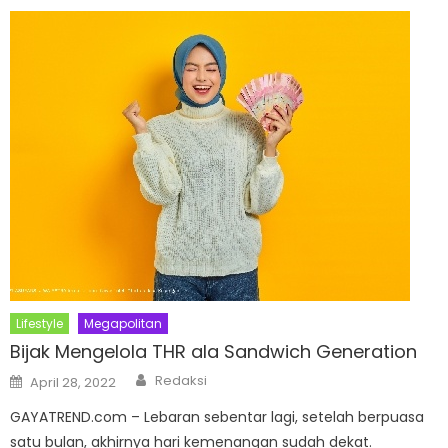
Lifestyle
Megapolitan
Bijak Mengelola THR ala Sandwich Generation
Author
Posted
Redaksi
April 28, 2022
on
GAYATREND.com – Lebaran sebentar lagi, setelah berpuasa
satu bulan, akhirnya hari kemenangan sudah dekat.