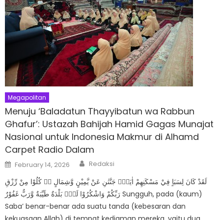
Megapolitan
Menuju ‘Baladatun Thayyibatun wa Rabbun
Ghafur’: Ustazah Bahijah Hamid Gagas Munajat
Nasional untuk Indonesia Makmur di Alhamd
Carpet Radio Dalam
Author
Posted
Redaksi
February 14, 2026
on
لَقَدْ كَانَ لِسَبَاٍ فِيْ مَسْكَنِهِمْ اٰيَةٌۚ جَنَّتٰنِ عَنْ يَّمِيْنٍ وَّشِمَالٍ ەۗ كُلُوْا مِنْ رِّزْقِ
رَبِّكُمْ وَاشْكُرُوْا لَهٗۗ بَلْدَةٌ طَيِّبَةٌ وَّرَبٌّ غَفُوْرٌ Sungguh, pada (kaum)
Saba’ benar-benar ada suatu tanda (kebesaran dan
kekuasaan Allah) di tempat kediaman mereka, yaitu dua