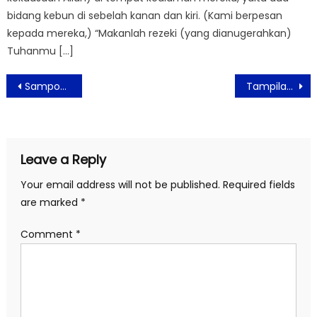
bidang kebun di sebelah kanan dan kiri. (Kami berpesan
kepada mereka,) “Makanlah rezeki (yang dianugerahkan)
Tuhanmu […]
Post
Sampoerna University Bright Future Talks: Kunci Sukses Transformasi Pendidikan di Indonesia
Tampilan Logo Baru Brand FELANCY, Wujudkan Versi Terbaik Setiap Wanita
navigation
Leave a Reply
Your email address will not be published.
Required fields
are marked
*
Comment
*