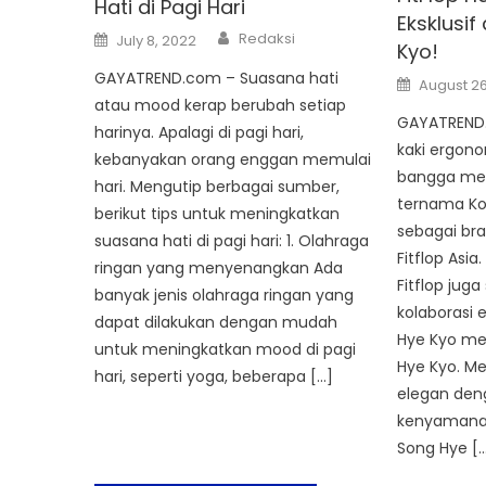
Hati di Pagi Hari
Eksklusi
Author
Posted
Redaksi
July 8, 2022
Kyo!
on
GAYATREND.com – Suasana hati
Posted
August 26
on
atau mood kerap berubah setiap
GAYATREND.c
harinya. Apalagi di pagi hari,
kaki ergono
kebanyakan orang enggan memulai
bangga me
hari. Mengutip berbagai sumber,
ternama Ko
berikut tips untuk meningkatkan
sebagai br
suasana hati di pagi hari: 1. Olahraga
Fitflop Asi
ringan yang menyenangkan Ada
Fitflop jug
banyak jenis olahraga ringan yang
kolaborasi 
dapat dilakukan dengan mudah
Hye Kyo mela
untuk meningkatkan mood di pagi
Hye Kyo. M
hari, seperti yoga, beberapa […]
elegan de
kenyamanan
Song Hye [