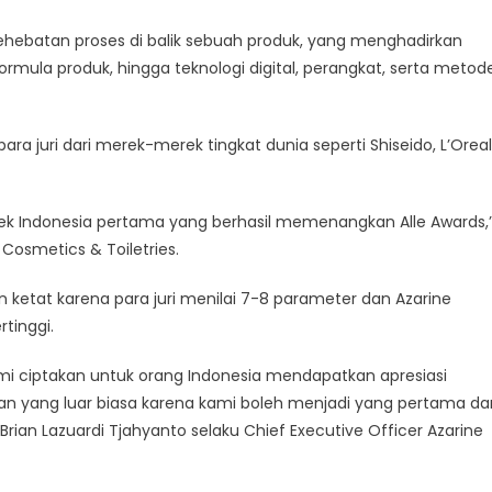
hebatan proses di balik sebuah produk, yang menghadirkan
rmula produk, hingga teknologi digital, perangkat, serta metod
ara juri dari merek-merek tingkat dunia seperti Shiseido, L’Oreal
ek Indonesia pertama yang berhasil memenangkan Alle Awards,’
 Cosmetics & Toiletries.
etat karena para juri menilai 7-8 parameter dan Azarine
tinggi.
mi ciptakan untuk orang Indonesia mendapatkan apresiasi
an yang luar biasa karena kami boleh menjadi yang pertama da
r Brian Lazuardi Tjahyanto selaku Chief Executive Officer Azarine