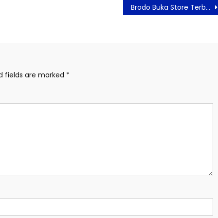
Brodo Buka Store Terbaru di Grand Indonesia, Hadirkan Beragam Pilihan
d fields are marked
*