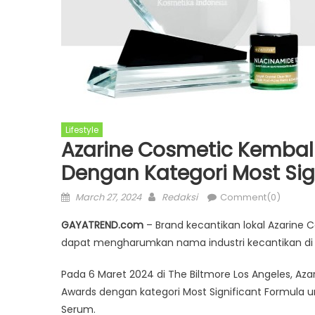
Lifestyle
Azarine Cosmetic Kembal
Dengan Kategori Most Sig
Posted
Author
March 27, 2024
Redaksi
Comment(0)
on
GAYATREND.com
– Brand kecantikan lokal Azarine 
dapat mengharumkan nama industri kecantikan di 
Pada 6 Maret 2024 di The Biltmore Los Angeles, Aza
Awards dengan kategori Most Significant Formula u
Serum.