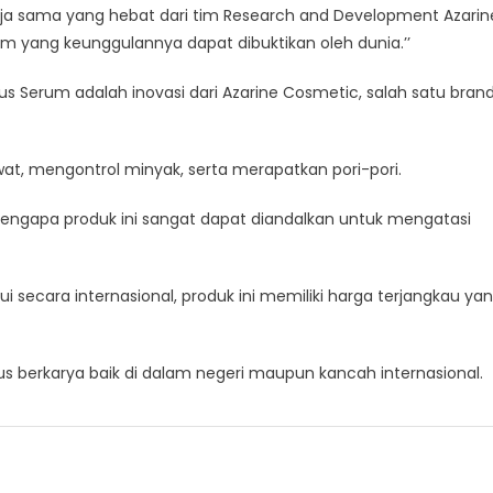
erja sama yang hebat dari tim Research and Development Azarin
 yang keunggulannya dapat dibuktikan oleh dunia.’’
us Serum adalah inovasi dari Azarine Cosmetic, salah satu bran
at, mengontrol minyak, serta merapatkan pori-pori.
 mengapa produk ini sangat dapat diandalkan untuk mengatasi
i secara internasional, produk ini memiliki harga terjangkau ya
us berkarya baik di dalam negeri maupun kancah internasional.