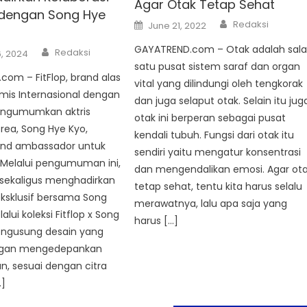
Agar Otak Tetap Sehat
f dengan Song Hye
Author
Posted
Redaksi
June 21, 2022
on
Author
GAYATREND.com – Otak adalah sal
Redaksi
, 2024
satu pusat sistem saraf dan organ
om – FitFlop, brand alas
vital yang dilindungi oleh tengkorak
mis Internasional dengan
dan juga selaput otak. Selain itu jug
ngumumkan aktris
otak ini berperan sebagai pusat
rea, Song Hye Kyo,
kendali tubuh. Fungsi dari otak itu
and ambassador untuk
sendiri yaitu mengatur konsentrasi
a. Melalui pengumuman ini,
dan mengendalikan emosi. Agar ot
a sekaligus menghadirkan
tetap sehat, tentu kita harus selalu
eksklusif bersama Song
merawatnya, lalu apa saja yang
lui koleksi Fitflop x Song
harus […]
engusung desain yang
ngan mengedepankan
, sesuai dengan citra
…]