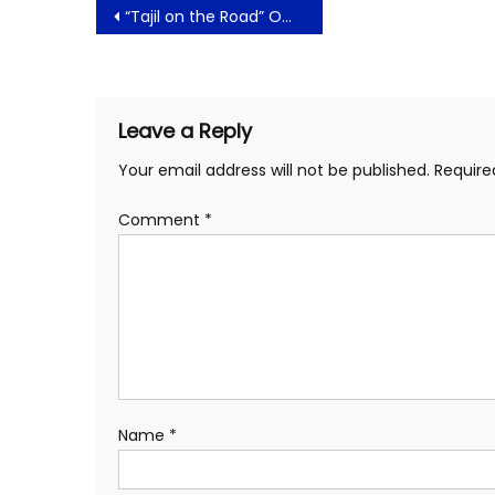
Post
“Tajil on the Road” Omega Hotel Management Berbagi 1000 Tajil di Bulan Suci Ramadhan
navigation
Leave a Reply
Your email address will not be published.
Require
Comment
*
Name
*