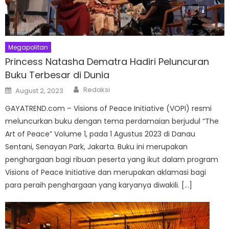
Megapolitan
Princess Natasha Dematra Hadiri Peluncuran
Buku Terbesar di Dunia
Author
Posted
Redaksi
August 2, 2023
on
GAYATREND.com – Visions of Peace Initiative (VOPI) resmi
meluncurkan buku dengan tema perdamaian berjudul “The
Art of Peace” Volume 1, pada 1 Agustus 2023 di Danau
Sentani, Senayan Park, Jakarta. Buku ini merupakan
penghargaan bagi ribuan peserta yang ikut dalam program
Visions of Peace Initiative dan merupakan aklamasi bagi
para peraih penghargaan yang karyanya diwakili. […]