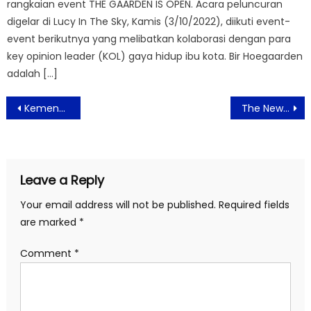
rangkaian event THE GAARDEN IS OPEN. Acara peluncuran
digelar di Lucy In The Sky, Kamis (3/10/2022), diikuti event-
event berikutnya yang melibatkan kolaborasi dengan para
key opinion leader (KOL) gaya hidup ibu kota. Bir Hoegaarden
adalah […]
Post
Kemenhub Tambah Kuota Mudik Gratis 2024 Menggunakan Bus
The New Balance 9060 Eksklusif di Foot Locker, Koleksi yang Wajib Dimiliki
navigation
Leave a Reply
Your email address will not be published.
Required fields
are marked
*
Comment
*