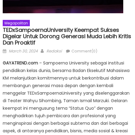
Megapolitan
TEDxSampoernaUniversity Keempat Sukses
Digelar Untuk Dorong Generasi Muda Lebih Kritis
Dan Proaktif
Posted
Author
March 30, 2024
Redaksi
Comment(0)
on
GAYATREND.com
– Sampoerna University sebagai institusi
pendidikan kelas dunia, bersama Badan Eksekutif Mahasiswa
KM melanjutkan komitmennya untuk berkontribusi dalam
membangun generasi masa depan dengan kembali
menggelar TEDxSampoernaUniversity yang diselenggarakan
di Teater Wahyu Sihombing, Taman Ismail Marzuki. Gelaran
keempat ini mengusung tema “Status Quo” dengan
menghadirkan tujuh pembicara dan profesional yang
menginspirasi dengan berbagai subtema dan dari berbagai
aspek, di antaranya pendidikan, bisnis, media sosial & kreasi