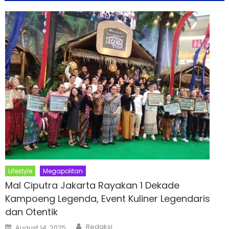
Lifestyle
Megapolitan
Mal Ciputra Jakarta Rayakan 1 Dekade
Kampoeng Legenda, Event Kuliner Legendaris
dan Otentik
Author
Posted
Redaksi
August 14, 2025