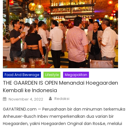
Food And Beverage
Lifestyle
Megapolitan
THE GAARDEN IS OPEN Menandai Hoegaarden
Kembali ke Indonesia
Author
Posted
Redaksi
November 4, 2022
on
GAYATREND.com — Perusahaan bir dan minuman terkemuka
Anheuser-Busch Inbev memperkenalkan dua varian bir
Hoegaarden, yakni Hoegaarden Onginal dan Ros&e, melalui