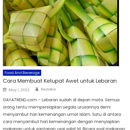
Food And Beverage
Cara Membuat Ketupat Awet untuk Lebaran
Author
Posted
Redaksi
May 1, 2022
on
GAYATREND.com – Lebaran sudah di depan mata. Semua
orang tentu mempersiapkan segala urusannya demi
menyambut hari kemenangan umat Islam. Satu di antara
cara menyambut hari kemenangan dengan menyiapkan
makanan untuk santapan usai salat Id. Bicara soal makanan,