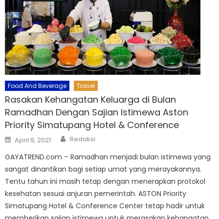
Food And Beverage
Travel
Rasakan Kehangatan Keluarga di Bulan
Ramadhan Dengan Sajian Istimewa Aston
Priority Simatupang Hotel & Conference
Author
Posted
Redaksi
April 9, 2021
on
GAYATREND.com – Ramadhan menjadi bulan istimewa yang
sangat dinantikan bagi setiap umat yang merayakannya.
Tentu tahun ini masih tetap dengan menerapkan protokol
kesehatan sesuai anjuran pemerintah. ASTON Priority
Simatupang Hotel & Conference Center tetap hadir untuk
memberikan sajian istimewa untuk merasakan kehangatan