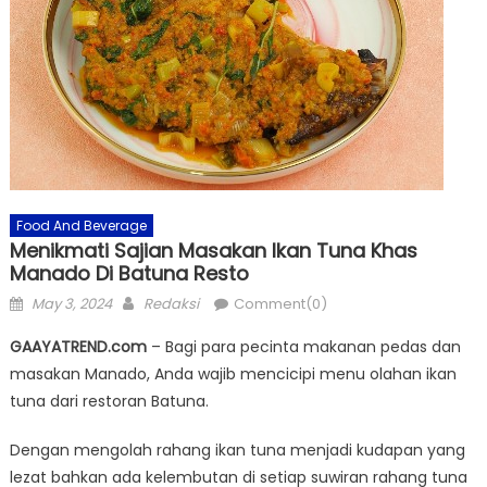
Food And Beverage
Menikmati Sajian Masakan Ikan Tuna Khas
Manado Di Batuna Resto
Posted
Author
May 3, 2024
Redaksi
Comment(0)
on
GAAYATREND.com
– Bagi para pecinta makanan pedas dan
masakan Manado, Anda wajib mencicipi menu olahan ikan
tuna dari restoran Batuna.
Dengan mengolah rahang ikan tuna menjadi kudapan yang
lezat bahkan ada kelembutan di setiap suwiran rahang tuna