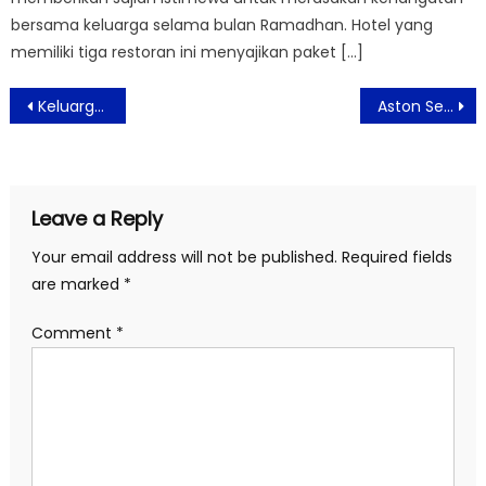
bersama keluarga selama bulan Ramadhan. Hotel yang
memiliki tiga restoran ini menyajikan paket […]
Post
Keluarga Cemara Hadirkan Pengalaman Pertunjukkan Panggung Spektakuler Juni Ini!
Aston Sentul Lake Resort & Conference Center Rayakan 8th Anniversary dengan Tema Magical8
navigation
Leave a Reply
Your email address will not be published.
Required fields
are marked
*
Comment
*