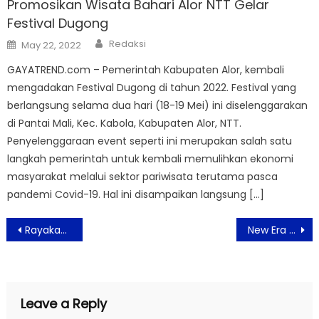
Promosikan Wisata Bahari Alor NTT Gelar
Festival Dugong
Author
Posted
Redaksi
May 22, 2022
on
GAYATREND.com – Pemerintah Kabupaten Alor, kembali
mengadakan Festival Dugong di tahun 2022. Festival yang
berlangsung selama dua hari (18-19 Mei) ini diselenggarakan
di Pantai Mali, Kec. Kabola, Kabupaten Alor, NTT.
Penyelenggaraan event seperti ini merupakan salah satu
langkah pemerintah untuk kembali memulihkan ekonomi
masyarakat melalui sektor pariwisata terutama pasca
pandemi Covid-19. Hal ini disampaikan langsung […]
Post
Rayakan HUT ke-7, Aviary Bintaro Berikan Banyak Kejutan Selama Bulan Mei
New Era Ciptakan Momen Legendaris bersama Pecinta Street Fashion Melalui ‘59FIFTY DAY’
navigation
Leave a Reply