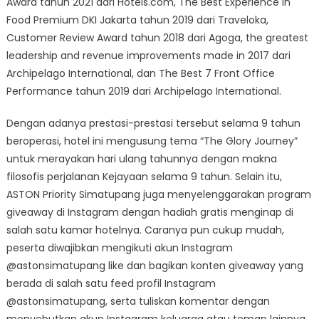
Award tahun 2021 dari Hotels.com, The Best Experience in
Food Premium DKI Jakarta tahun 2019 dari Traveloka,
Customer Review Award tahun 2018 dari Agoga, the greatest
leadership and revenue improvements made in 2017 dari
Archipelago International, dan The Best 7 Front Office
Performance tahun 2019 dari Archipelago International.
Dengan adanya prestasi-prestasi tersebut selama 9 tahun
beroperasi, hotel ini mengusung tema “The Glory Journey”
untuk merayakan hari ulang tahunnya dengan makna
filosofis perjalanan Kejayaan selama 9 tahun. Selain itu,
ASTON Priority Simatupang juga menyelenggarakan program
giveaway di Instagram dengan hadiah gratis menginap di
salah satu kamar hotelnya. Caranya pun cukup mudah,
peserta diwajibkan mengikuti akun Instagram
@astonsimatupang like dan bagikan konten giveaway yang
berada di salah satu feed profil Instagram
@astonsimatupang, serta tuliskan komentar dengan
menyebutkan akun Instagram keluarga atau teman lainnya.