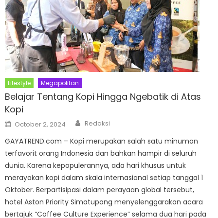
Lifestyle
Megapolitan
Belajar Tentang Kopi Hingga Ngebatik di Atas
Kopi
Author
Posted
Redaksi
October 2, 2024
on
GAYATREND.com – Kopi merupakan salah satu minuman
terfavorit orang Indonesia dan bahkan hampir di seluruh
dunia. Karena kepopulerannya, ada hari khusus untuk
merayakan kopi dalam skala internasional setiap tanggal 1
Oktober. Berpartisipasi dalam perayaan global tersebut,
hotel Aston Priority Simatupang menyelenggarakan acara
bertajuk “Coffee Culture Experience” selama dua hari pada