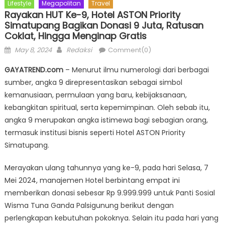
Lifestyle
Megapolitan
Travel
Rayakan HUT Ke-9, Hotel ASTON Priority
Simatupang Bagikan Donasi 9 Juta, Ratusan
Coklat, Hingga Menginap Gratis
Posted
Author
May 8, 2024
Redaksi
Comment(0)
on
GAYATREND.com
– Menurut ilmu numerologi dari berbagai
sumber, angka 9 direpresentasikan sebagai simbol
kemanusiaan, permulaan yang baru, kebijaksanaan,
kebangkitan spiritual, serta kepemimpinan. Oleh sebab itu,
angka 9 merupakan angka istimewa bagi sebagian orang,
termasuk institusi bisnis seperti Hotel ASTON Priority
Simatupang.
Merayakan ulang tahunnya yang ke-9, pada hari Selasa, 7
Mei 2024, manajemen Hotel berbintang empat ini
memberikan donasi sebesar Rp 9.999.999 untuk Panti Sosial
Wisma Tuna Ganda Palsigunung berikut dengan
perlengkapan kebutuhan pokoknya. Selain itu pada hari yang