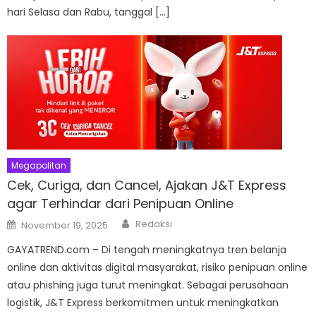
hari Selasa dan Rabu, tanggal […]
Megapolitan
Cek, Curiga, dan Cancel, Ajakan J&T Express
agar Terhindar dari Penipuan Online
Author
Posted
Redaksi
November 19, 2025
on
GAYATREND.com – Di tengah meningkatnya tren belanja
online dan aktivitas digital masyarakat, risiko penipuan online
atau phishing juga turut meningkat. Sebagai perusahaan
logistik, J&T Express berkomitmen untuk meningkatkan