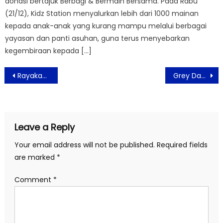
donasi bertajuk Berbagi & Bermain Bersama. Pada Rabu
(21/12), Kidz Station menyalurkan lebih dari 1000 mainan
kepada anak-anak yang kurang mampu melalui berbagai
yayasan dan panti asuhan, guna terus menyebarkan
kegembiraan kepada […]
Post
Rayakan HUT Ke-9, Hotel ASTON Priority Simatupang Bagikan Donasi 9 Juta, Ratusan Coklat, Hingga Menginap Gratis
Grey Days 2024, New Balance Ajak Ekspresikan Warna Ikonik Abu-abu
navigation
Leave a Reply
Your email address will not be published.
Required fields
are marked
*
Comment
*