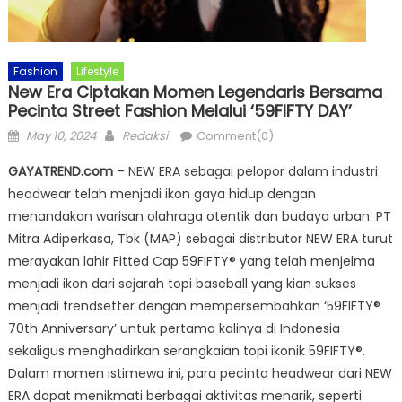
Fashion
Lifestyle
New Era Ciptakan Momen Legendaris Bersama
Pecinta Street Fashion Melalui ‘59FIFTY DAY’
Posted
Author
May 10, 2024
Redaksi
Comment(0)
on
GAYATREND.com
– NEW ERA sebagai pelopor dalam industri
headwear telah menjadi ikon gaya hidup dengan
menandakan warisan olahraga otentik dan budaya urban. PT
Mitra Adiperkasa, Tbk (MAP) sebagai distributor NEW ERA turut
merayakan lahir Fitted Cap 59FIFTY®️ yang telah menjelma
menjadi ikon dari sejarah topi baseball yang kian sukses
menjadi trendsetter dengan mempersembahkan ‘59FIFTY®️
70th Anniversary’ untuk pertama kalinya di Indonesia
sekaligus menghadirkan serangkaian topi ikonik 59FIFTY®.
Dalam momen istimewa ini, para pecinta headwear dari NEW
ERA dapat menikmati berbagai aktivitas menarik, seperti