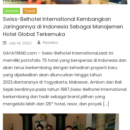
Lifestyle
Travel
Swiss-Belhotel International Kembangkan
Jaringannya di Indonesia Sebagai Manajemen
Hotel Global Terkemuka
Author
Posted
Redaksi
July 14, 2022
on
GAYATREND.com – Swiss-Belhotel International,saat ini
memiliki portofolio 75 hotel yang beroperasi di Indonesia dan
akan terus berkembang dengan kehadiran properti baru
yang dijadwalkan akan diluncurkan hingga tahun
2023.diantaranya di Yogyakarta, Makassar, Ambon dan Bali.
Sejak berdirinya pada tahun 1987,Swiss-Belhotel International
berkembang dan hadir sebagai brand pilihan yang
mengelola lebih dan 125* hotel, resor, dan proyek […]