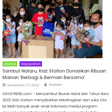
Lifestyle
Megapolitan
Sambut Nataru, Kidz Station Donasikan Ribuan
Mainan ‘Berbagi & Bermain Bersama’
Author
Posted
Redaksi
December 27, 2022
on
GAYATREND.com – Menyambut liburan Natal dan Tahun Baru
2023, Kidz Station menyebarkan kebahagiaan dan suka cita
ke lebih banyak anak-anak Indonesia melalui program