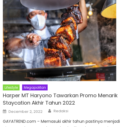
Lifestyle
Megapolitan
Harper MT Haryono Tawarkan Promo Menarik
Staycation Akhir Tahun 2022
Author
Posted
Redaksi
December 2, 2022
on
GAYATREND.com – Memasuki akhir tahun pastinya menjadi