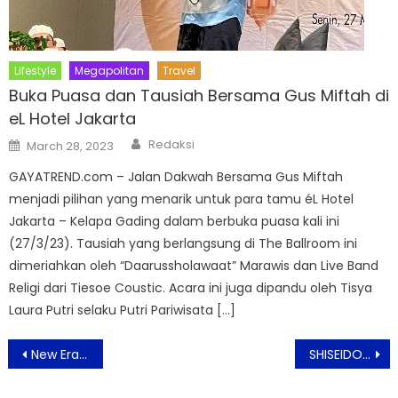
Lifestyle
Megapolitan
Travel
Buka Puasa dan Tausiah Bersama Gus Miftah di
eL Hotel Jakarta
Author
Posted
Redaksi
March 28, 2023
on
GAYATREND.com – Jalan Dakwah Bersama Gus Miftah
menjadi pilihan yang menarik untuk para tamu éL Hotel
Jakarta – Kelapa Gading dalam berbuka puasa kali ini
(27/3/23). Tausiah yang berlangsung di The Ballroom ini
dimeriahkan oleh “Daarussholawaat” Marawis dan Live Band
Religi dari Tiesoe Coustic. Acara ini juga dipandu oleh Tisya
Laura Putri selaku Putri Pariwisata […]
Post
New Era Ciptakan Momen Legendaris bersama Pecinta Street Fashion Melalui ‘59FIFTY DAY’
SHISEIDO Announces Revamped Vital Perfection Line, backed by a breakthrough finding; strengthening the Invisible Nutrient Network is the key to defying aging signs
navigation