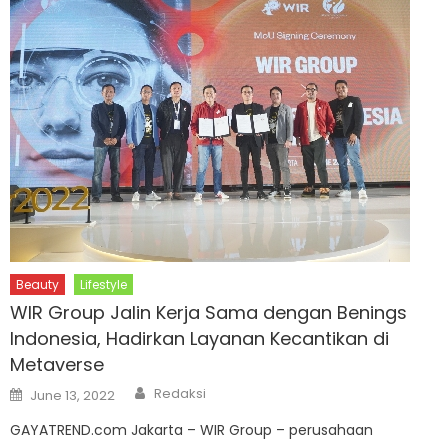
Beauty
Lifestyle
WIR Group Jalin Kerja Sama dengan Benings
Indonesia, Hadirkan Layanan Kecantikan di
Metaverse
Author
Posted
Redaksi
June 13, 2022
on
GAYATREND.com Jakarta – WIR Group – perusahaan