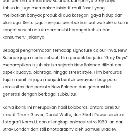
dan performa khas New Balance. Kampanye Grey Days
tahun ini juga merupakan inisiatif multifaset yang
melibatkan banyak produk di dua kategori, gaya hidup dan
olahraga. Serta juga menjadi pembuktian bahwa koleksi kami
sangat sesuai untuk memenuhi berbagai kebutuhan
konsumen,” jelasnya.
Sebagai penghormatan terhadap signature colour-nya, New
Balance juga merilis sebuah film pendek berjudul “Grey Days”
menampilkan tujuh sketsa sejarah New Balance dilihat dari
aspek budaya, olahraga, hingga street style. Film berdurasi
tujuh menit ini juga menjadi bentuk perayaan bagi para
komunitas dan pecinta New Balance dari generasi ke
generasi dengan berbagai subkultur.
Karya ikonik ini merupakan hasil kolaborasi antara direktur
kreatif Thom Glover, Daniel Wolfe, dan Elliott Power, direktur
fotografi Norm Li, dan dilengkapi animasi retro 1960-an dari
Stray London dan still photography oleh Samuel Bradley.