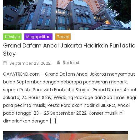
Lifestyle
Megapolitan
Travel
Grand Dafam Ancol Jakarta Hadirkan Funtastic
Stay
Author
Posted
Redaksi
September 23, 2022
on
GAYATREND.com – Grand Dafam Ancol Jakarta menyambut
bulan September dengan beberapa penawaran menarik,
seperti Pesta Pora with Funtastic Stay at Grand Dafam Ancol
Jakarta, 24 Hours Stay, Wedding Package dan Spa Time. Bagi
para pecinta musik, Pesta Pora akan hadir di JIEXPO, Ancol
pada tanggal 23 – 25 September 2022. Konser musik ini
dimeriahkan dengan […]