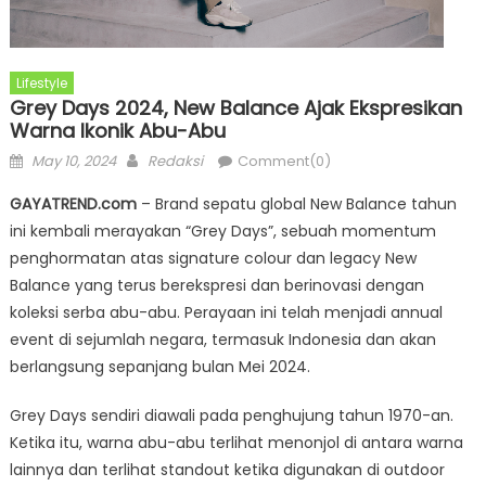
Lifestyle
Grey Days 2024, New Balance Ajak Ekspresikan
Warna Ikonik Abu-Abu
Posted
Author
May 10, 2024
Redaksi
Comment(0)
on
GAYATREND.com
– Brand sepatu global New Balance tahun
ini kembali merayakan “Grey Days”, sebuah momentum
penghormatan atas signature colour dan legacy New
Balance yang terus berekspresi dan berinovasi dengan
koleksi serba abu-abu. Perayaan ini telah menjadi annual
event di sejumlah negara, termasuk Indonesia dan akan
berlangsung sepanjang bulan Mei 2024.
Grey Days sendiri diawali pada penghujung tahun 1970-an.
Ketika itu, warna abu-abu terlihat menonjol di antara warna
lainnya dan terlihat standout ketika digunakan di outdoor