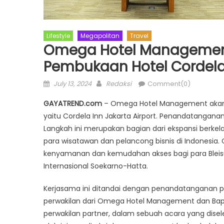
Lifestyle
Megapolitan
Travel
Omega Hotel Managemen
Pembukaan Hotel Cordela 
Posted
Author
July 13, 2024
Redaksi
Comment(0)
on
GAYATREND.com
– Omega Hotel Management akan 
yaitu Cordela Inn Jakarta Airport. Penandatanganan 
Langkah ini merupakan bagian dari ekspansi berke
para wisatawan dan pelancong bisnis di Indonesia.
kenyamanan dan kemudahan akses bagi para Bleisur
Internasional Soekarno-Hatta.
Kerjasama ini ditandai dengan penandatanganan per
perwakilan dari Omega Hotel Management dan Bapa
perwakilan partner, dalam sebuah acara yang disel