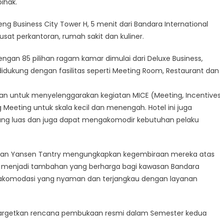
ihak.
ng Business City Tower H, 5 menit dari Bandara International
pusat perkantoran, rumah sakit dan kuliner.
 dengan 85 pilihan ragam kamar dimulai dari Deluxe Business,
dukung dengan fasilitas seperti Meeting Room, Restaurant dan
ihan untuk menyelenggarakan kegiatan MICE (Meeting, Incentives
 Meeting untuk skala kecil dan menengah. Hotel ini juga
ang luas dan juga dapat mengakomodir kebutuhan pelaku
 Tan Yansen Tantry mengungkapkan kegembiraan mereka atas
an menjadi tambahan yang berharga bagi kawasan Bandara
n akomodasi yang nyaman dan terjangkau dengan layanan
enargetkan rencana pembukaan resmi dalam Semester kedua