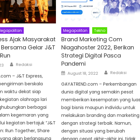
egapolitan
Megapolitan
Tekno
ess Ajak Masyarakat
Brand Marketing Com
 Bersama Gelar J&T
Niagahoster 2022, Berikan
 Run
Strategi Digital Pasca
Pandemi
Author
Redaksi
023
Author
Posted
Redaksi
August 18, 2022
com – J&T Express,
on
pengiriman berskala
GAYATREND.com – Perkembangan
m waktu dekat siap
dunia digital yang semakin pesat
egiatan olahraga lari
memberikan kesempatan yang lua
ghubungkan berbagai
bagi bisnis maupun individu untuk
alam kegemaran yang
melakukan branding dan marketing
ui kegiatan bertajuk “J&T
dengan strategi terbaik. Namun,
n: Run Together, Share
dengan situasi yang berubah
 yang akan berlangsung
dengan cepat akhir-akhir ini, tidak