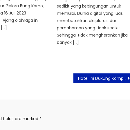
mur Gelora Bung Karno,
sedikit yang kebingungan untuk
a 16 Juli 2023
memulai. Dunia digital yang luas
Ajang olahraga ini
membutuhkan eksplorasi dan
[…]
pemahaman yang tidak sedikit.
Sehingga, tidak mengherankan jika
banyak […]
Hotel ini Dukung Kompetensi SDM Pariwisata Dari Jenjang SMK
d fields are marked
*