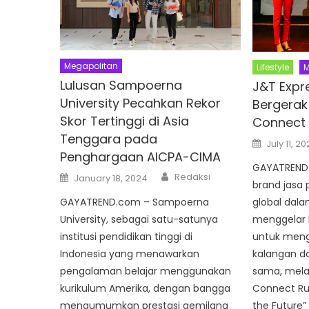
Megapolitan
Lifestyle
M
Lulusan Sampoerna
J&T Expr
University Pecahkan Rekor
Bergerak
Skor Tertinggi di Asia
Connect
Tenggara pada
Posted
July 11, 2
on
Penghargaan AICPA-CIMA
GAYATREND.
Author
Posted
Redaksi
January 18, 2024
on
brand jasa 
GAYATREND.com – Sampoerna
global dala
University, sebagai satu-satunya
menggelar k
institusi pendidikan tinggi di
untuk men
Indonesia yang menawarkan
kalangan d
pengalaman belajar menggunakan
sama, melal
kurikulum Amerika, dengan bangga
Connect Ru
mengumumkan prestasi gemilang
the Future”