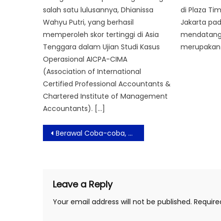
salah satu lulusannya, Dhianissa
di Plaza Ti
Wahyu Putri, yang berhasil
Jakarta pad
memperoleh skor tertinggi di Asia
mendatang. 
Tenggara dalam Ujian Studi Kasus
merupakan 
Operasional AICPA-CIMA
(Association of International
Certified Professional Accountants &
Chartered Institute of Management
Accountants). […]
Post
Berawal Coba-coba, Brand Local Ini Punya Bath Bomb Berkualitas
navigation
Leave a Reply
Your email address will not be published.
Require