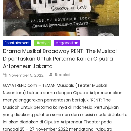
Entertainment
Lifestyle
Megapolitan
Drama Musikal Broadway RENT: The Musical
Dipentaskan Untuk Pertama Kali di Ciputra
Artpreneur Jakarta
Author
Posted
Redaksi
November 5, 2022
on
GAYATREND.com – TEMAN Musicals (Teater Musikal
Nusantara) bekerja sama dengan Ciputra Artpreneur akan
menyelenggarakan pementasan bertajuk “RENT: The
Musical” untuk pertama kalinya di Indonesia. Pertunjukan
yang didukung puluhan seniman dan musisi muda di Jakarta
ini akan diadakan di Ciputra Artpreneur Theater pada
tanggal 25 – 27 November 2022 mendatang. “Ciputra