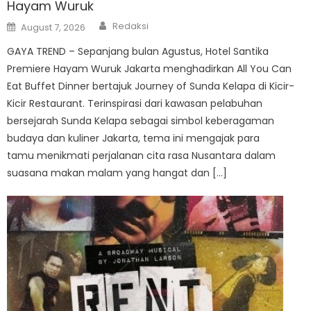
Hayam Wuruk
Author
Posted
Redaksi
August 7, 2026
on
GAYA TREND – Sepanjang bulan Agustus, Hotel Santika
Premiere Hayam Wuruk Jakarta menghadirkan All You Can
Eat Buffet Dinner bertajuk Journey of Sunda Kelapa di Kicir-
Kicir Restaurant. Terinspirasi dari kawasan pelabuhan
bersejarah Sunda Kelapa sebagai simbol keberagaman
budaya dan kuliner Jakarta, tema ini mengajak para
tamu menikmati perjalanan cita rasa Nusantara dalam
suasana makan malam yang hangat dan […]