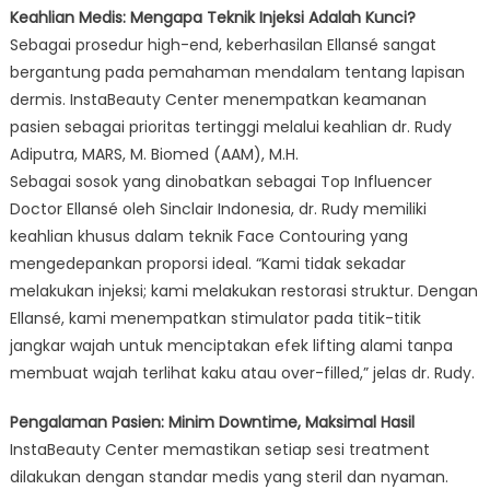
Keahlian Medis: Mengapa Teknik Injeksi Adalah Kunci?
Sebagai prosedur high-end, keberhasilan Ellansé sangat
bergantung pada pemahaman mendalam tentang lapisan
dermis. InstaBeauty Center menempatkan keamanan
pasien sebagai prioritas tertinggi melalui keahlian dr. Rudy
Adiputra, MARS, M. Biomed (AAM), M.H.
Sebagai sosok yang dinobatkan sebagai Top Influencer
Doctor Ellansé oleh Sinclair Indonesia, dr. Rudy memiliki
keahlian khusus dalam teknik Face Contouring yang
mengedepankan proporsi ideal. “Kami tidak sekadar
melakukan injeksi; kami melakukan restorasi struktur. Dengan
Ellansé, kami menempatkan stimulator pada titik-titik
jangkar wajah untuk menciptakan efek lifting alami tanpa
membuat wajah terlihat kaku atau over-filled,” jelas dr. Rudy.
Pengalaman Pasien: Minim Downtime, Maksimal Hasil
InstaBeauty Center memastikan setiap sesi treatment
dilakukan dengan standar medis yang steril dan nyaman.