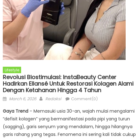
Lifestyle
Revolusi Biostimulasi: InstaBeauty Center
Hadirkan Ellansé Untuk Restorasi Kolagen Alami
Dengan Ketahanan Hingga 4 Tahun
Posted
Author
March 6, 2026
Redaksi
Comment(0)
on
Gaya Trend
– Memasuki usia 30-an, wajah mulai mengalami
“defisit kolagen” yang bermanifestasi pada pipi yang turun
(sagging), garis senyum yang mendalam, hingga hilangnya
garis rahang yang tegas. Fenomena ini sering kali tidak cukup