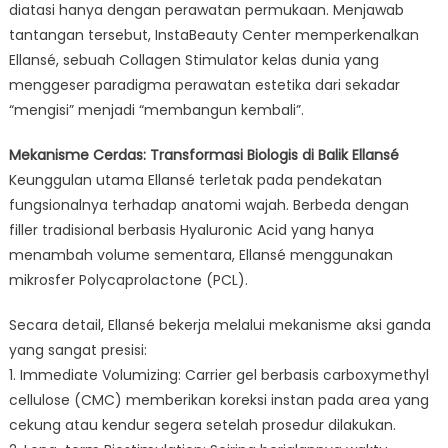
diatasi hanya dengan perawatan permukaan. Menjawab
tantangan tersebut, InstaBeauty Center memperkenalkan
Ellansé, sebuah Collagen Stimulator kelas dunia yang
menggeser paradigma perawatan estetika dari sekadar
“mengisi” menjadi “membangun kembali”.
Mekanisme Cerdas: Transformasi Biologis di Balik Ellansé
Keunggulan utama Ellansé terletak pada pendekatan
fungsionalnya terhadap anatomi wajah. Berbeda dengan
filler tradisional berbasis Hyaluronic Acid yang hanya
menambah volume sementara, Ellansé menggunakan
mikrosfer Polycaprolactone (PCL).
Secara detail, Ellansé bekerja melalui mekanisme aksi ganda
yang sangat presisi:
1. Immediate Volumizing: Carrier gel berbasis carboxymethyl
cellulose (CMC) memberikan koreksi instan pada area yang
cekung atau kendur segera setelah prosedur dilakukan.