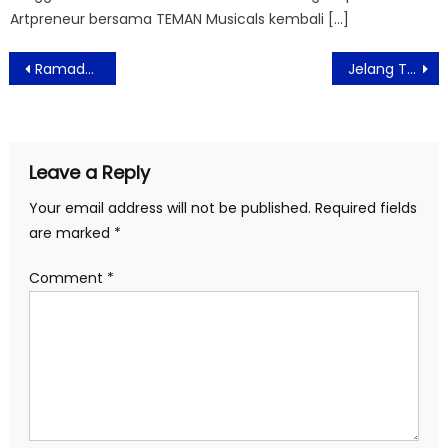
Artpreneur bersama TEMAN Musicals kembali […]
Post
Ramadan Anti Boncos, Semua Bisa Lebih Hemat bareng blu by BCA Digital
Jelang Tayang Lebaran 2026, Pelangi di Mars Rilis Poster Nerotek: Gambarkan Misi yang Dipimpin Anak Bangsa di Planet Merah
navigation
Leave a Reply
Your email address will not be published.
Required fields
are marked
*
Comment
*