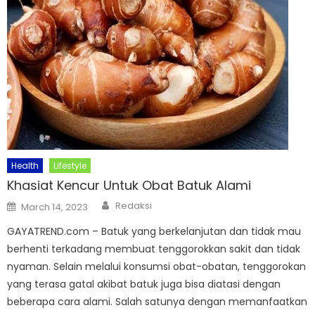
Health
Lifestyle
Khasiat Kencur Untuk Obat Batuk Alami
Author
Posted
Redaksi
March 14, 2023
on
GAYATREND.com – Batuk yang berkelanjutan dan tidak mau
berhenti terkadang membuat tenggorokkan sakit dan tidak
nyaman. Selain melalui konsumsi obat-obatan, tenggorokan
yang terasa gatal akibat batuk juga bisa diatasi dengan
beberapa cara alami. Salah satunya dengan memanfaatkan