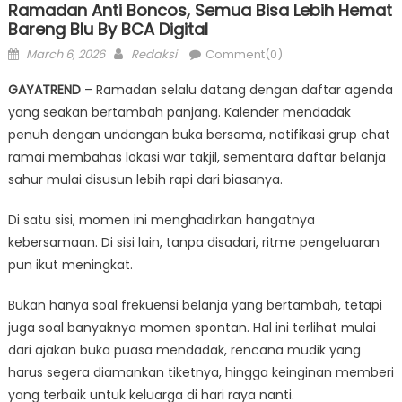
Ramadan Anti Boncos, Semua Bisa Lebih Hemat
Bareng Blu By BCA Digital
Posted
Author
March 6, 2026
Redaksi
Comment(0)
on
GAYATREND
– Ramadan selalu datang dengan daftar agenda
yang seakan bertambah panjang. Kalender mendadak
penuh dengan undangan buka bersama, notifikasi grup chat
ramai membahas lokasi war takjil, sementara daftar belanja
sahur mulai disusun lebih rapi dari biasanya.
Di satu sisi, momen ini menghadirkan hangatnya
kebersamaan. Di sisi lain, tanpa disadari, ritme pengeluaran
pun ikut meningkat.
Bukan hanya soal frekuensi belanja yang bertambah, tetapi
juga soal banyaknya momen spontan. Hal ini terlihat mulai
dari ajakan buka puasa mendadak, rencana mudik yang
harus segera diamankan tiketnya, hingga keinginan memberi
yang terbaik untuk keluarga di hari raya nanti.