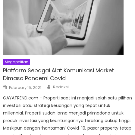
Megapolitan
Platform Sebagai Alat Komunikasi Market
Dimasa Pandemi Covid
Author
Posted
Redaksi
February 15, 2021
on
GAYATREND.com – Properti saat ini menjadi salah satu pilihan
investasi atau strategi keuangan yang tepat untuk
millennial. Properti sudah lama menjadi primadona untuk
produk investasi yang keuntungannya terbilang cukup tinggi.
Meskipun dengan ‘hantaman’ Covid-19, pasar property tetap