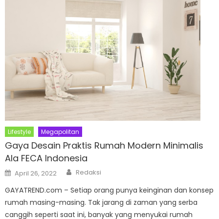
Lifestyle
Megapolitan
Gaya Desain Praktis Rumah Modern Minimalis
Ala FECA Indonesia
Author
Posted
Redaksi
April 26, 2022
on
GAYATREND.com – Setiap orang punya keinginan dan konsep
rumah masing-masing. Tak jarang di zaman yang serba
canggih seperti saat ini, banyak yang menyukai rumah