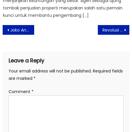
menjanjikan keuntungan yang besar. Agen sebagai ujung
tombak penjualan properti merupakan salah satu pemain
kunci untuk membantu pengembang […]
Post
Joko Anwar Ajak 6 Ilustrator Indonesia Berskala Dunia untuk Berkolaborasi di Film Ghost in the Cell
Revolusi Biostimulasi: InstaBeauty Center Hadirkan Ellansé untuk Restorasi Kolagen Alami dengan Ketahanan Hingga 4 Tahun
navigation
Leave a Reply
Your email address will not be published.
Required fields
are marked
*
Comment
*