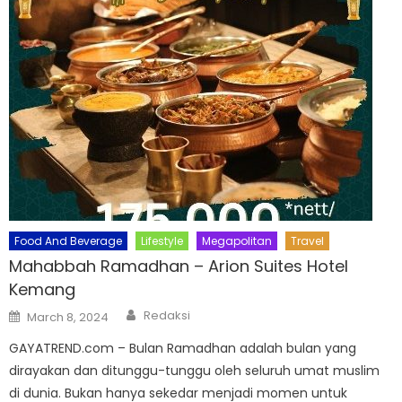
Food And Beverage
Lifestyle
Megapolitan
Travel
Mahabbah Ramadhan – Arion Suites Hotel
Kemang
Author
Posted
Redaksi
March 8, 2024
on
GAYATREND.com – Bulan Ramadhan adalah bulan yang
dirayakan dan ditunggu-tunggu oleh seluruh umat muslim
di dunia. Bukan hanya sekedar menjadi momen untuk