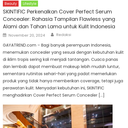
Beauty
Lifestyle
SKINTIFIC Perkenalkan Cover Perfect Serum
Concealer: Rahasia Tampilan Flawless yang
Alami dan Tahan Lama untuk Kulit Indonesia
Author
Posted
Redaksi
November 20, 2024
on
GAYATREND.com – Bagi banyak perempuan Indonesia,
menemukan concealer yang sesuai dengan kebutuhan kulit
di iklim tropis sering kali menjadi tantangan. Cuaca panas
dan lembab dapat membuat makeup lebih mudah luntur,
sementara rutinitas sehari-hari yang padat memerlukan
produk yang tidak hanya memberikan coverage, tetapi juga
perawatan kulit. Menyadari kebutuhan ini, SKINTIFIC
menghadirkan Cover Perfect Serum Concealer […]