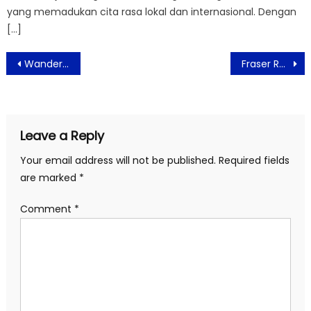
yang memadukan cita rasa lokal dan internasional. Dengan
[…]
Post
Wander.Etc Berikan Pengalaman Berkualitas Tinggi Bagi Para Penggunanya
Fraser Residence Sudirman Jakarta Rayakan International Housekeeping Week
navigation
Leave a Reply
Your email address will not be published.
Required fields
are marked
*
Comment
*