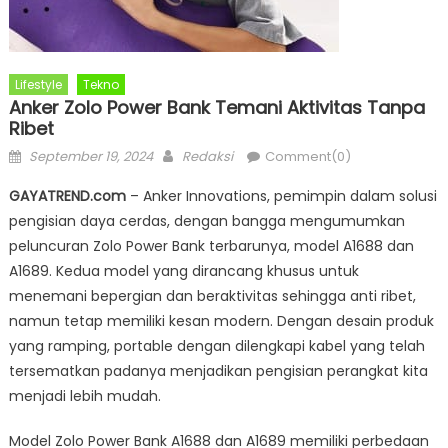
Lifestyle
Tekno
Anker Zolo Power Bank Temani Aktivitas Tanpa
Ribet
Posted
Author
September 19, 2024
Redaksi
Comment(0)
on
GAYATREND.com
– Anker Innovations, pemimpin dalam solusi
pengisian daya cerdas, dengan bangga mengumumkan
peluncuran Zolo Power Bank terbarunya, model A1688 dan
A1689. Kedua model yang dirancang khusus untuk
menemani bepergian dan beraktivitas sehingga anti ribet,
namun tetap memiliki kesan modern. Dengan desain produk
yang ramping, portable dengan dilengkapi kabel yang telah
tersematkan padanya menjadikan pengisian perangkat kita
menjadi lebih mudah.
Model Zolo Power Bank A1688 dan A1689 memiliki perbedaan