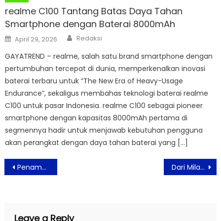
realme C100 Tantang Batas Daya Tahan
Smartphone dengan Baterai 8000mAh
Author
Posted
Redaksi
April 29, 2026
on
GAYATREND – realme, salah satu brand smartphone dengan
pertumbuhan tercepat di dunia, memperkenalkan inovasi
baterai terbaru untuk “The New Era of Heavy-Usage
Endurance”, sekaligus membahas teknologi baterai realme
C100 untuk pasar Indonesia. realme C100 sebagai pioneer
smartphone dengan kapasitas 8000mAh pertama di
segmennya hadir untuk menjawab kebutuhan pengguna
akan perangkat dengan daya tahan baterai yang […]
Post
Penampilan Mermaid Jadi Primadona, Pengunjung Serbu Aktivitas di DXI 2026
Dari Milan ke PIK2, IDD Hadirkan Gaya Hidup Desain Bernilai Bisnis Global
navigation
Leave a Reply