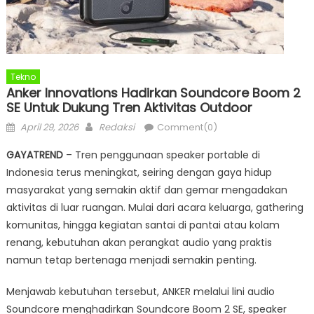
Tekno
Anker Innovations Hadirkan Soundcore Boom 2
SE Untuk Dukung Tren Aktivitas Outdoor
Posted
Author
April 29, 2026
Redaksi
Comment(0)
on
GAYATREND
– Tren penggunaan speaker portable di
Indonesia terus meningkat, seiring dengan gaya hidup
masyarakat yang semakin aktif dan gemar mengadakan
aktivitas di luar ruangan. Mulai dari acara keluarga, gathering
komunitas, hingga kegiatan santai di pantai atau kolam
renang, kebutuhan akan perangkat audio yang praktis
namun tetap bertenaga menjadi semakin penting.
Menjawab kebutuhan tersebut, ANKER melalui lini audio
Soundcore menghadirkan Soundcore Boom 2 SE, speaker