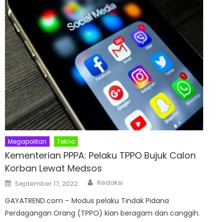
Megapolitan
Tekno
Kementerian PPPA: Pelaku TPPO Bujuk Calon
Korban Lewat Medsos
Author
Posted
Redaksi
September 17, 2022
on
GAYATREND.com – Modus pelaku Tindak Pidana
Perdagangan Orang (TPPO) kian beragam dan canggih.