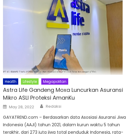
Health
Lifestyle
Megapolitan
Astra Life Gandeng Moxa Luncurkan Asuransi
Mikro ASLI Proteksi AmanKu
Author
Posted
Redaksi
May 28, 2022
on
GAYATREND.com – Berdasarkan data Asosiasi Asuransi Jiwa
Indonesia (AAJI) tahun 2021, dalam kurun waktu 5 tahun
terakhir, dari 273 juta jiwa total penduduk Indonesia, rata-