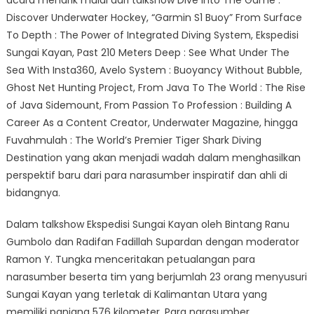
Discover Underwater Hockey, “Garmin S1 Buoy” From Surface
To Depth : The Power of Integrated Diving System, Ekspedisi
Sungai Kayan, Past 210 Meters Deep : See What Under The
Sea With Insta360, Avelo System : Buoyancy Without Bubble,
Ghost Net Hunting Project, From Java To The World : The Rise
of Java Sidemount, From Passion To Profession : Building A
Career As a Content Creator, Underwater Magazine, hingga
Fuvahmulah : The World’s Premier Tiger Shark Diving
Destination yang akan menjadi wadah dalam menghasilkan
perspektif baru dari para narasumber inspiratif dan ahli di
bidangnya.
Dalam talkshow Ekspedisi Sungai Kayan oleh Bintang Ranu
Gumbolo dan Radifan Fadillah Supardan dengan moderator
Ramon Y. Tungka menceritakan petualangan para
narasumber beserta tim yang berjumlah 23 orang menyusuri
Sungai Kayan yang terletak di Kalimantan Utara yang
memiliki panjang 576 kilometer. Para narasumber