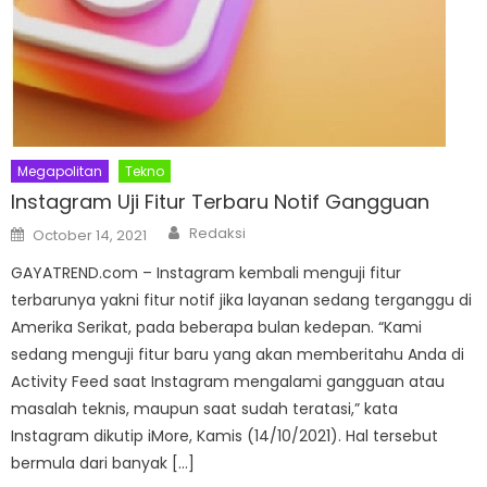
Megapolitan
Tekno
Instagram Uji Fitur Terbaru Notif Gangguan
Author
Posted
Redaksi
October 14, 2021
on
GAYATREND.com – Instagram kembali menguji fitur
terbarunya yakni fitur notif jika layanan sedang terganggu di
Amerika Serikat, pada beberapa bulan kedepan. “Kami
sedang menguji fitur baru yang akan memberitahu Anda di
Activity Feed saat Instagram mengalami gangguan atau
masalah teknis, maupun saat sudah teratasi,” kata
Instagram dikutip iMore, Kamis (14/10/2021). Hal tersebut
bermula dari banyak […]