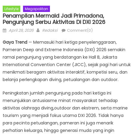
Lifestyle
Megapolitan
Penampilan Mermaid Jadi Primadona,
Pengunjung Serbu Aktivitas Di DXI 2026
Posted
Author
April 28, 2026
Redaksi
Comment(0)
on
Gaya Trend
— Memasuki hari ketiga penyelenggaraan,
Pameran Deep and Extreme Indonesia (DXI) 2026 semakin
ramai pengunjung yang berdatangan ke Hall B, Jakarta
International Convention Center (JICC), sejak pagi hari untuk
menikmati beragam aktivitas interaktif, kompetisi seru, dan
belanja perlengkapan diving, petualangan dan outdoor.
Peningkatan jumlah pengunjung pada hari ketiga ini
menunjukkan antusiasme minat masyarakat terhadap
aktivitas olahraga diving,outdoor dan ekstrem, serta marine
tourism yang menjadi fokus utama DXI 2026. Tidak hanya
para pecinta petualangan, pameran ini juga menarik
perhatian keluarga, hingga generasi muda yang ingin